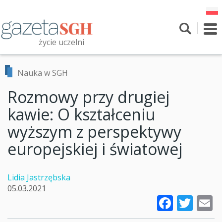
Przejdź
do
treści
To
nav
życie uczelni
Szukaj
Przeszukaj witrynę
Nauka w SGH
Rozmowy przy drugiej
kawie: O kształceniu
wyższym z perspektywy
europejskiej i światowej
Lidia Jastrzębska
05.03.2021
Faceb
Twi
E