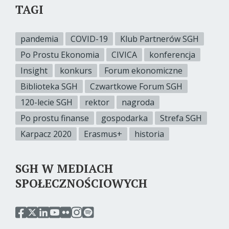
TAGI
pandemia
COVID-19
Klub Partnerów SGH
Po Prostu Ekonomia
CIVICA
konferencja
Insight
konkurs
Forum ekonomiczne
Biblioteka SGH
Czwartkowe Forum SGH
120-lecie SGH
rektor
nagroda
Po prostu finanse
gospodarka
Strefa SGH
Karpacz 2020
Erasmus+
historia
SGH W MEDIACH
SPOŁECZNOŚCIOWYCH
przejdź
przejdź
przejdź
przejdź
przejdź
przejdź
przejdź
do
do
do
do
do
do
do