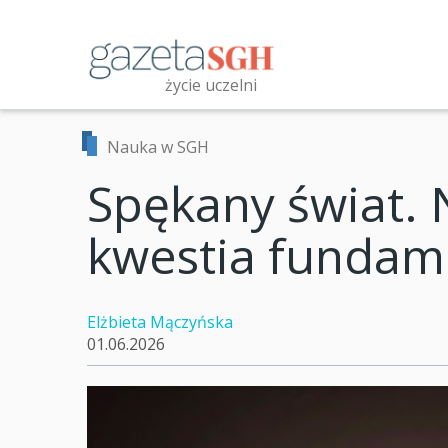
Przejdź
do
treści
życie uczelni
Przeszukaj witrynę
Nauka w SGH
Spękany świat. 
kwestia fundam
Elżbieta Mączyńska
01.06.2026