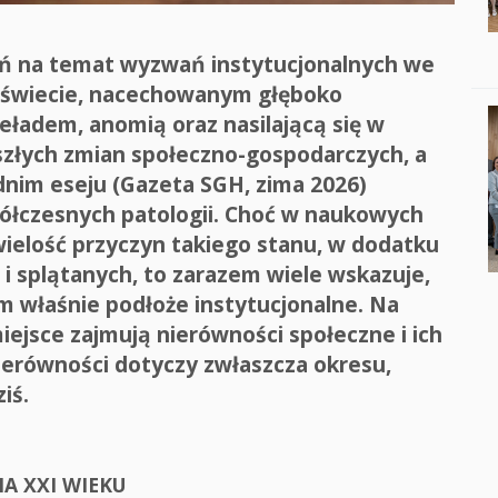
ań na temat wyzwań instytucjonalnych we
 świecie, nacechowanym głęboko
eładem, anomią oraz nasilającą się w
szłych zmian społeczno-gospodarczych, a
nim eseju (Gazeta SGH, zima 2026)
półczesnych patologii. Choć w naukowych
wielość przyczyn takiego stanu, w dodatku
i splątanych, to zarazem wiele wskazuje,
m właśnie podłoże instytucjonalne. Na
iejsce zajmują nierówności społeczne i ich
nierówności dotyczy zwłaszcza okresu,
ziś.
A XXI WIEKU