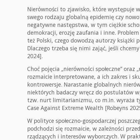
Nierówności to zjawisko, które występuje w
swego rodzaju globalną epidemię czy nowo
negatywne następstwa, w tym ciężkie schor
demokracji, erozję zaufania i inne. Proble
też Polski, czego dowodzą autorzy książk
Dlaczego trzeba się nimi zająć, jeśli chcem
2024].
Choć pojęcia „nierówności społeczne” oraz „
rozmaicie interpretowane, a ich zakres i s
kontrowersje. Narastanie globalnych nierów
niektórych badaczy wręcz do postulatów w
tzw. nurt limitarianizmu, co m.in. wyraża t
Case Against Extreme Wealth [Robeyns 2025
W polityce społeczno-gospodarczej poszcze
podchodzi się rozmaicie, w zależności przed
rządzących i interesów wyborczych. W prakt