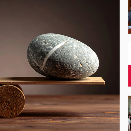
Studenci i doktor
Absolwenci
Współpraca mię
Współpraca z ot
Sport
Historia
Wspomnienia