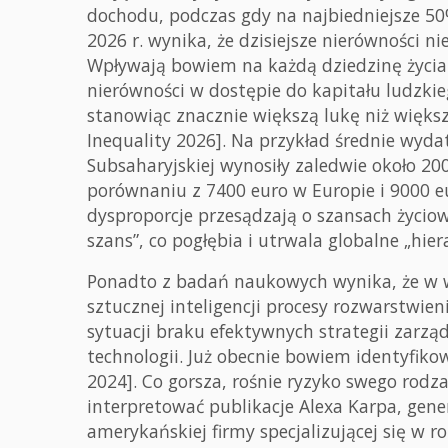
dochodu, podczas gdy na najbiedniejsze 50%
2026 r. wynika, że dzisiejsze nierówności n
Wpływają bowiem na każdą dziedzinę życia 
nierówności w dostępie do kapitału ludzk
stanowiąc znacznie większą lukę niż większ
Inequality 2026]. Na przykład średnie wyda
Subsaharyjskiej wynosiły zaledwie około 200
porównaniu z 7400 euro w Europie i 9000 eu
dysproporcje przesądzają o szansach życiow
szans”, co pogłębia i utrwala globalne „hie
Ponadto z badań naukowych wynika, że w w
sztucznej inteligencji procesy rozwarstwien
sytuacji braku efektywnych strategii zarz
technologii. Już obecnie bowiem identyfik
2024]. Co gorsza, rośnie ryzyko swego ro
interpretować publikacje Alexa Karpa, gene
amerykańskiej firmy specjalizującej się w r