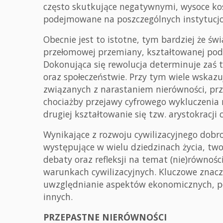
często skutkujące negatywnymi, wysoce k
podejmowane na poszczególnych instytucjon
Obecnie jest to istotne, tym bardziej że świ
przełomowej przemiany, kształtowanej pod 
Dokonująca się rewolucja determinuje zaś t
oraz społeczeństwie. Przy tym wiele wskaz
związanych z narastaniem nierówności, prz
chociażby przejawy cyfrowego wykluczenia n
drugiej kształtowanie się tzw. arystokracji 
Wynikające z rozwoju cywilizacyjnego dobrod
występujące w wielu dziedzinach życia, tw
debaty oraz refleksji na temat (nie)równośc
warunkach cywilizacyjnych. Kluczowe znac
uwzględnianie aspektów ekonomicznych, pol
innych.
PRZEPASTNE NIERÓWNOŚCI