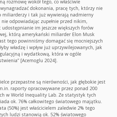
ną rozmowę wokół tego, co właściwie
wynagradzać dokonania, pracę tych, którzy nie
 miliarderzy i tak już wywierają nadmierny
, nie odpowiadając zupełnie przed nikim,
st udostępnianie im jeszcze większych forów
iowej, którą amerykański miliarder Elon Musk
ast tego powinniśmy domagać się mocniejszych
łyby władzę i wpływ już uprzywilejowanych, jak
gulacyjną i wydatkową, która w ogóle
twienia” [Acemoglu 2024].
elce przepastne są nierówności, jak głębokie jest
 m.in. raporty opracowywane przez ponad 200
h w World Inequality Lab. Ze statystyk tych
siada ok. 76% całkowitego światowego majątku.
ta (50%) jest właścicielem zaledwie 2% tego
ych ludzi stanowią ok. 52% światowego