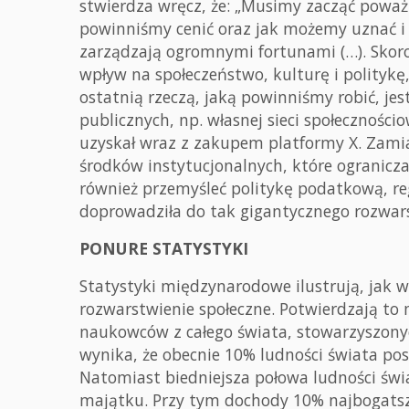
stwierdza wręcz, że: „Musimy zacząć poważ
powinniśmy cenić oraz jak możemy uznać i 
zarządzają ogromnymi fortunami (…). Skoro
wpływ na społeczeństwo, kulturę i politykę
ostatnią rzeczą, jaką powinniśmy robić, je
publicznych, np. własnej sieci społecznośc
uzyskał wraz z zakupem platformy X. Zami
środków instytucjonalnych, które ogranicza
również przemyśleć politykę podatkową, re
doprowadziła do tak gigantycznego rozwars
PONURE STATYSTYKI
Statystyki międzynarodowe ilustrują, jak wi
rozwarstwienie społeczne. Potwierdzają to
naukowców z całego świata, stowarzyszonyc
wynika, że obecnie 10% ludności świata po
Natomiast biedniejsza połowa ludności świa
majątku. Przy tym dochody 10% najbogatsz