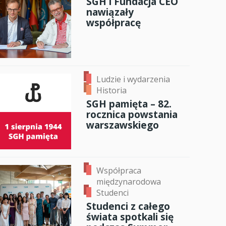
SGH i Fundacja CEO
nawiązały
anci
współpracę
dzynarodowa
oczeniem
Ludzie i wydarzenia
Historia
SGH pamięta – 82.
rocznica powstania
warszawskiego
Współpraca
międzynarodowa
Studenci
Studenci z całego
świata spotkali się