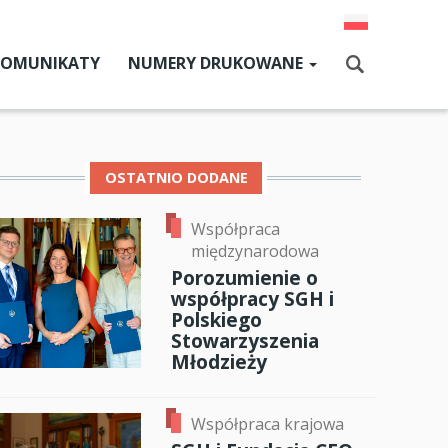
KOMUNIKATY
NUMERY DRUKOWANE
Aktualny numer
Szukaj
Numery archiwalne
OSTATNIO DODANE
Współpraca
dz SGH
międzynarodowa
cji
Porozumienie o
współpracy SGH i
zne
Polskiego
ok
er
ail
Stowarzyszenia
um SGH
Młodzieży
mia
Współpraca krajowa
ia