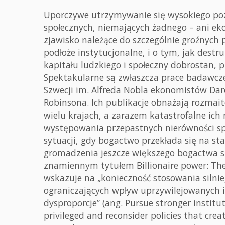
Uporczywe utrzymywanie się wysokiego po
społecznych, niemających żadnego – ani ek
zjawisko należące do szczególnie groźnych 
podłoże instytucjonalne, i o tym, jak destr
kapitału ludzkiego i społeczny dobrostan,
Spektakularne są zwłaszcza prace badawc
Szwecji im. Alfreda Nobla ekonomistów Da
Robinsona. Ich publikacje obnażają rozmait
wielu krajach, a zarazem katastrofalne ich
występowania przepastnych nierówności spo
sytuacji, gdy bogactwo przekłada się na st
gromadzenia jeszcze większego bogactwa st
znamiennym tytułem Billionaire power: The
wskazuje na „konieczność stosowania silni
ograniczających wpływ uprzywilejowanych i 
dysproporcje” (ang. Pursue stronger institut
privileged and reconsider policies that crea