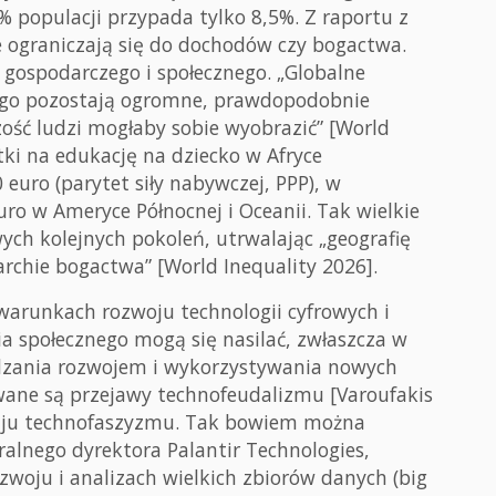
 populacji przypada tylko 8,5%. Z raportu z
ie ograniczają się do dochodów czy bogactwa.
gospodarczego i społecznego. „Globalne
iego pozostają ogromne, prawdopodobnie
ość ludzi mogłaby sobie wyobrazić” [World
tki na edukację na dziecko w Afryce
 euro (parytet siły nabywczej, PPP), w
ro w Ameryce Północnej i Oceanii. Tak wielkie
ych kolejnych pokoleń, utrwalając „geografię
rarchie bogactwa” [World Inequality 2026].
arunkach rozwoju technologii cyfrowych i
ia społecznego mogą się nasilać, zwłaszcza w
ądzania rozwojem i wykorzystywania nowych
owane są przejawy technofeudalizmu [Varoufakis
dzaju technofaszyzmu. Tak bowiem można
ralnego dyrektora Palantir Technologies,
ozwoju i analizach wielkich zbiorów danych (big