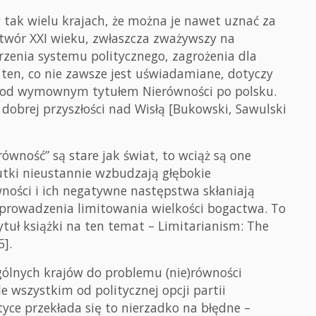
 tak wielu krajach, że można je nawet uznać za
twór XXI wieku, zwłaszcza zważywszy na
zenia systemu politycznego, zagrożenia dla
m ten, co nie zawsze jest uświadamiane, dotyczy
i pod wymownym tytułem Nierówności po polsku.
y dobrej przyszłości nad Wisłą [Bukowski, Sawulski
równość” są stare jak świat, to wciąż są one
kutki nieustannie wzbudzają głębokie
ności i ich negatywne następstwa skłaniają
prowadzenia limitowania wielkości bogactwa. To
ytuł książki na ten temat – Limitarianism: The
].
gólnych krajów do problemu (nie)równości
e wszystkim od politycznej opcji partii
yce przekłada się to nierzadko na błędne –