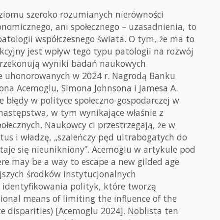
ziomu szeroko rozumianych nierówności
onomicznego, ani społecznego – uzasadnienia, to
patologii współczesnego świata. O tym, że ma to
ukcyjny jest wpływ tego typu patologii na rozwój
 przekonują wyniki badań naukowych.
ze uhonorowanych w 2024 r. Nagrodą Banku
rona Acemoglu, Simona Johnsona i Jamesa A.
e błędy w polityce społeczno-gospodarczej w
 następstwa, w tym wynikające właśnie z
łecznych. Naukowcy ci przestrzegają, że w
atus i władzę, „szaleńczy pęd ultrabogatych do
aje się nieunikniony”. Acemoglu w artykule pod
re may be a way to escape a new gilded age
ejszych środków instytucjonalnych
identyfikowania polityk, które tworzą
ional means of limiting the influence of the
te disparities) [Acemoglu 2024]. Noblista ten