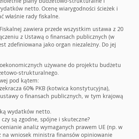
ieloletnie plany budżetowo-strukturalne i
wydatków netto. Ocenę wiarygodności ścieżek i
ć właśnie rady fiskalne.
 Fiskalnej zawiera przede wszystkim ustawa z 20
łączeniu z Ustawą o finansach publicznych (w
est zdefiniowana jako organ niezależny. Do jej
oekonomicznych używane do projektu budżetu
żetowo-strukturalnego.
wej pod kątem:
zekracza 60% PKB (kotwica konstytucyjna),
i ustawy o finansach publicznych, w tym krajową
eżką wydatków netto.
czy są zgodne, spójne i skuteczne?
ocenianie analiz wymaganych prawem UE (np. w
z na wniosek ministra finansów opiniowanie