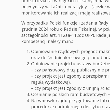
punkt ciężkości w regułach fiskalnych na w
pojedynczy wskaźnik operacyjny – ścieżkę 
monitorowanie ich realizacji mają realizowa
W przypadku Polski funkcje i zadania Rady
grudnia 2024 roku o Radzie Fiskalnej, w po
szczególności art. 112aa-112dc UFP). Rada j
kompetencji należy m.in.:
Opiniowanie rządowych prognoz makr
oraz do średniookresowego planu bud
Opiniowanie projektu ustawy budżeto
– czy państwowy dług publiczny nie pr
– czy projekt jest zgodny z przepisam
regułą wydatkową),
– czy projekt jest zgodny z unijną ści
Ocenianie polskich ram budżetowych – 
Na wniosek rządu przygotowanie lub 
procedurze nadmiernego deficytu) ora