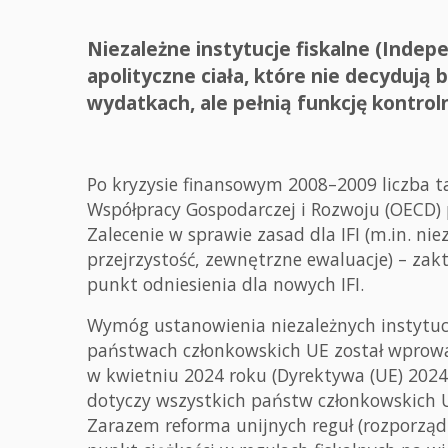
Niezależne instytucje fiskalne (Indepen
apolityczne ciała, które nie decydują
wydatkach, ale pełnią funkcję kontrol
Po kryzysie finansowym 2008–2009 liczba ta
Współpracy Gospodarczej i Rozwoju (OECD) p
Zalecenie w sprawie zasad dla IFI (m.in. ni
przejrzystość, zewnętrzne ewaluacje) – za
punkt odniesienia dla nowych IFI.
Wymóg ustanowienia niezależnych instytucji
państwach członkowskich UE został wprow
w kwietniu 2024 roku (Dyrektywa (UE) 2024/
dotyczy wszystkich państw członkowskich UE
Zarazem reforma unijnych reguł (rozporządz