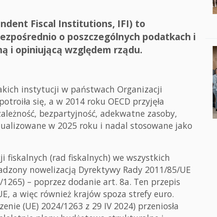
dent Fiscal Institutions, IFI) to
 bezpośrednio o poszczególnych podatkach i
ną i opiniującą względem rządu.
kich instytucji w państwach Organizacji
otroiła się, a w 2014 roku OECD przyjęła
ezależność, bezpartyjność, adekwatne zasoby,
ktualizowane w 2025 roku i nadal stosowane jako
 fiskalnych (rad fiskalnych) we wszystkich
adzony nowelizacją Dyrektywy Rady 2011/85/UE
1265) – poprzez dodanie art. 8a. Ten przepis
, a więc również krajów spoza strefy euro.
enie (UE) 2024/1263 z 29 IV 2024) przeniosła