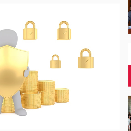
Studenci i doktor
Absolwenci
Współpraca mię
Współpraca z ot
Sport
Historia
Wspomnienia