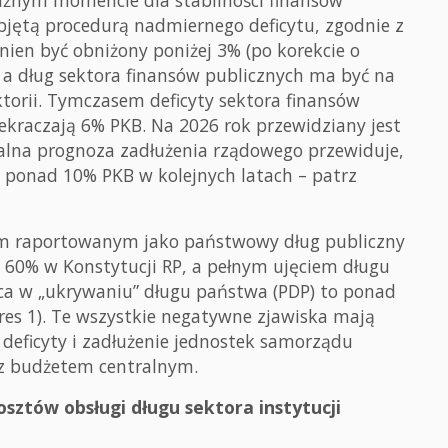
ważnym momencie dla stabilności finansów
objętą procedurą nadmiernego deficytu, zgodnie z
ien być obniżony poniżej 3% (po korekcie o
a dług sektora finansów publicznych ma być na
ktorii. Tymczasem deficyty sektora finansów
kraczają 6% PKB. Na 2026 rok przewidziany jest
cjalna prognoza zadłużenia rządowego przewiduje,
e o ponad 10% PKB w kolejnych latach – patrz
em raportowanym jako państwowy dług publiczny
y 60% w Konstytucji RP, a pełnym ujęciem długu
ica w „ukrywaniu” długu państwa (PDP) to ponad
res 1). Te wszystkie negatywne zjawiska mają
 deficyty i zadłużenie jednostek samorządu
 z budżetem centralnym.
osztów obsługi długu sektora instytucji