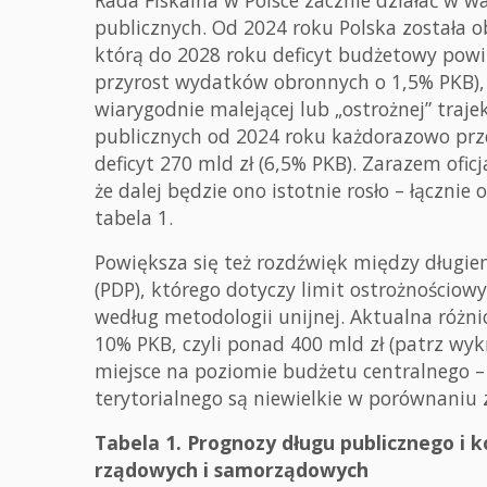
Rada Fiskalna w Polsce zacznie działać w 
publicznych. Od 2024 roku Polska została 
którą do 2028 roku deficyt budżetowy powin
przyrost wydatków obronnych o 1,5% PKB), 
wiarygodnie malejącej lub „ostrożnej” traje
publicznych od 2024 roku każdorazowo prze
deficyt 270 mld zł (6,5% PKB). Zarazem ofi
że dalej będzie ono istotnie rosło – łączni
tabela 1.
Powiększa się też rozdźwięk między długi
(PDP), którego dotyczy limit ostrożnościow
według metodologii unijnej. Aktualna różn
10% PKB, czyli ponad 400 mld zł (patrz wyk
miejsce na poziomie budżetu centralnego –
terytorialnego są niewielkie w porównaniu
Tabela 1. Prognozy długu publicznego i k
rządowych i samorządowych