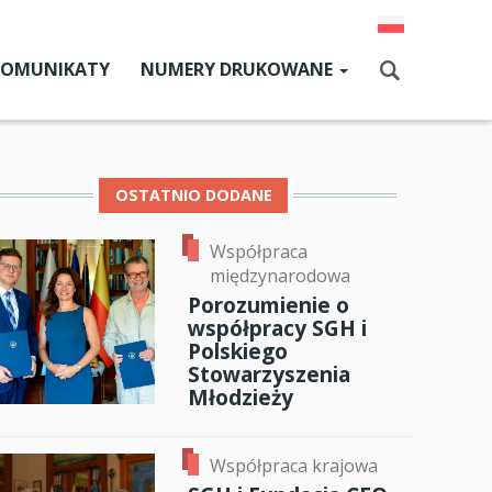
KOMUNIKATY
NUMERY DRUKOWANE
Aktualny numer
Szukaj
Numery archiwalne
OSTATNIO DODANE
Współpraca
dz SGH
międzynarodowa
cji
Porozumienie o
współpracy SGH i
zne
Polskiego
Stowarzyszenia
um SGH
Młodzieży
ok
er
ail
mia
Współpraca krajowa
ia