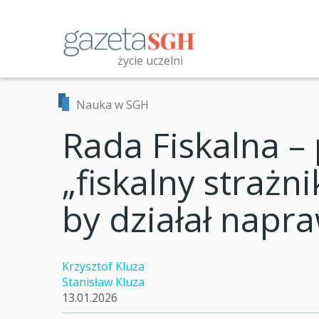
Przejdź
do
treści
życie uczelni
Przeszukaj witrynę
Nauka w SGH
Rada Fiskalna –
„fiskalny strażni
by działał napr
Krzysztof Kluza
Stanisław Kluza
13.01.2026