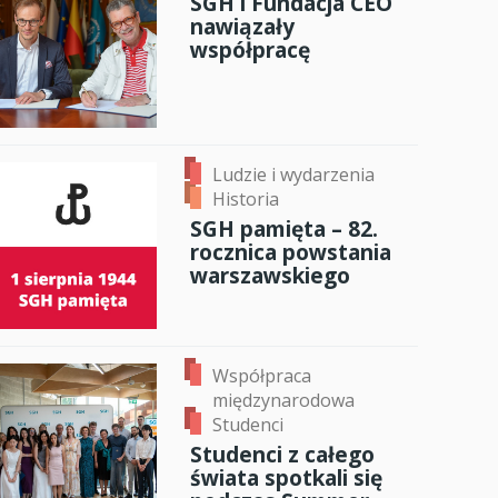
SGH i Fundacja CEO
nawiązały
anci
współpracę
dzynarodowa
oczeniem
Ludzie i wydarzenia
Historia
SGH pamięta – 82.
rocznica powstania
warszawskiego
Współpraca
międzynarodowa
Studenci
Studenci z całego
świata spotkali się