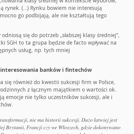
achowania klasy średniej w kontekście wyborów,
ją rynek. (…) Rynku bowiem nie interesują
ocno go podbijają, ale nie kształtują tego
y odniosą się do potrzeb „słabszej klasy średniej”,
tki SGH to ta grupa będzie de facto wpływać na
stępnych usług, np. tych mniej
ainteresowania banków i fintechów
się również do kwestii sukcesji firm w Polsce,
m rodzinnych z łącznym majątkiem o wartości ok.
ą emocje nie tylko uczestników sukcesji, ale i
echów.
ansformacji, nie ma historii sukcesji. Dużo łatwiej jest
iej Brytanii, Francji czy we Włoszech, gdzie dokonywano