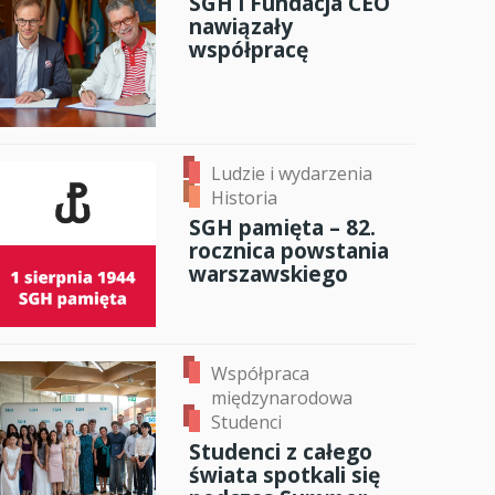
SGH i Fundacja CEO
nawiązały
anci
współpracę
dzynarodowa
oczeniem
Ludzie i wydarzenia
Historia
SGH pamięta – 82.
rocznica powstania
warszawskiego
Współpraca
międzynarodowa
Studenci
Studenci z całego
świata spotkali się