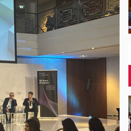
Studenci i doktor
Absolwenci
Współpraca mię
Współpraca z ot
Sport
Historia
Wspomnienia