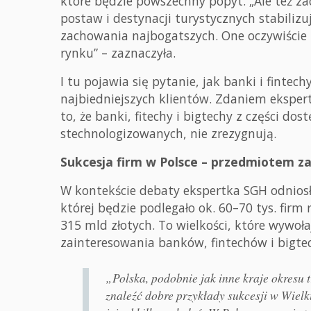
które będzie powszechny popyt. „Ale też z
postaw i destynacji turystycznych stabilizu
zachowania najbogatszych. One oczywiście m
rynku” – zaznaczyła.
I tu pojawia się pytanie, jak banki i fintech
najbiedniejszych klientów. Zdaniem eksper
to, że banki, fitechy i bigtechy z części do
stechnologizowanych, nie zrezygnują.
Sukcesja firm w Polsce – przedmiotem z
W kontekście debaty ekspertka SGH odniosła 
której będzie podlegało ok. 60–70 tys. fir
315 mld złotych. To wielkości, które wywołaj
zainteresowania banków, fintechów i bigt
„Polska, podobnie jak inne kraje okresu tr
znaleźć dobre przykłady sukcesji w Wielk