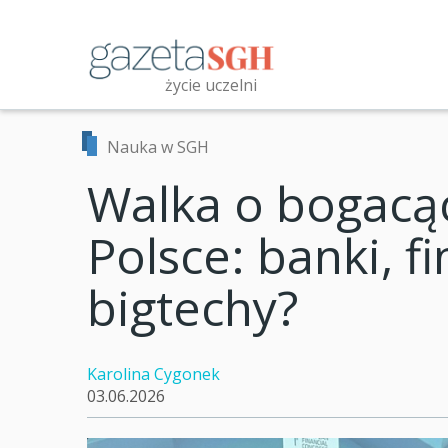
Przejdź
do
treści
życie uczelni
Przeszukaj witrynę
Nauka w SGH
Walka o bogacąc
Polsce: banki, f
bigtechy?
Karolina Cygonek
03.06.2026