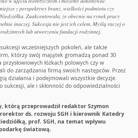
 tylko w ujęciu teoretycznym i możemy dokonywać
tniejsze z perspektywy branż, wielkości podmiotu czy
Niedziółka. Zaakcentowała, że obecnie na rynek pracy
ełnie inaczej. Sukcesja nie jest ich celem. Myślą raczej o
 rodzinnych lub utworzeniu fundacji rodzinnej.
kcesji wcześniejszych pokoleń, ale także
 firm, którzy swój majątek gromadzą ponad 30
na przysłowiowych łóżkach polowych czy w
ali do zarządzania firmą swoich następców. Przez
gią działania i podejmowali wszystkie decyzje.
 sukcesji, ale i skłonność do odpowiedzialności
, którą przeprowadził redaktor Szymon
rorektor ds. rozwoju SGH i kierownik Katedry
Niedziółką, prof. SGH, na temat wpływu
spodarkę światową.