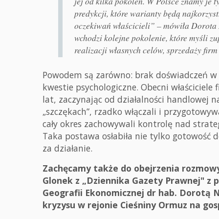
jej od kilka pokoleń. W Polsce znamy je
predykcji, które warianty będą najkorzys
oczekiwań właścicieli” – mówiła Dorota 
wchodzi kolejne pokolenie, które myśli zup
realizacji własnych celów, sprzedaży firm
Powodem są zarówno: brak doświadczeń w su
kwestie psychologiczne. Obecni właściciele
lat, zaczynając od działalności handlowej 
„szczękach”, rzadko włączali i przygotowyw
cały okres zachowywali kontrolę nad strate
Taka postawa osłabiła nie tylko gotowość do
za działanie.
Zachęcamy także do obejrzenia rozmowy
Glonek z „Dziennika Gazety Prawnej" z p
Geografii Ekonomicznej dr hab. Dorotą 
kryzysu w rejonie Cieśniny Ormuz na go