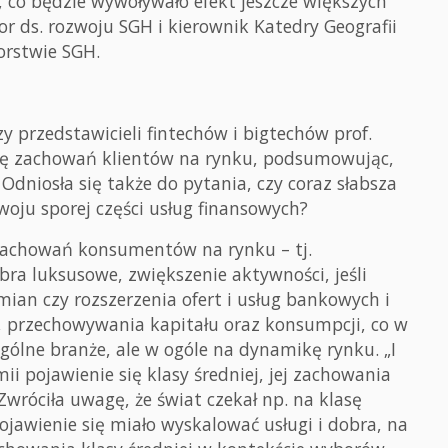
li, co będzie wywoływało efekt jeszcze większych
tor ds. rozwoju SGH i kierownik Katedry Geografii
orstwie SGH.
 przedstawicieli fintechów i bigtechów prof.
wę zachowań klientów na rynku, podsumowując,
 Odniosła się także do pytania, czy coraz słabsza
woju sporej części usług finansowych?
zachowań konsumentów na rynku – tj.
obra luksusowe, zwiększenie aktywności, jeśli
mian czy rozszerzenia ofert i usług bankowych i
, przechowywania kapitału oraz konsumpcji, co w
gólne branże, ale w ogóle na dynamikę rynku. „I
i pojawienie się klasy średniej, jej zachowania
 Zwróciła uwagę, że świat czekał np. na klasę
pojawienie się miało wyskalować usługi i dobra, na