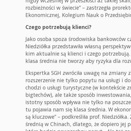
nigdy wcześniej w przeszłości aż takiej ska
rozbieżności w świecie” – zastrzegła prorek
Ekonomicznej, Kolegium Nauk o Przedsiębi
Czego potrzebują klienci?
Jako osoba spoza środowiska bankowców czy
Niedziółka przedstawiła własną perspekty
kim aktualnie są klienci i czego potrzebują.
klasa średnia nie tworzy aby ryzyka dla roz
Ekspertka SGH zwróciła uwagę na zmiany 
rozszerzenie nie tylko popytu na usługi i d
chodzi o usługi turystyczne (w kontekście z
bigtechów), ale także sposób inwestowania
istotny sposób wpływa nie tylko na poszcze
tu pojawia nam się klasa średnia. W ekonomi
są kluczowe” – podkreśliła prof. Niedziółka.
średnią w Chinach, dlatego, że dopiero jej 