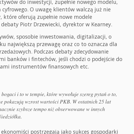
ktywów do inwestycji, zupełnie nowego modelu,
 cyfrowego. O uwagę klientów walczą już nie
my, które oferują zupełnie nowe modele
ebaty Piotr Drzewiecki, dyrektor w Kearney.
wów, sposobie inwestowania, digitalizacji, o
u największą przewagę oraz co to oznacza dla
 sprzedażowych. Podczas debaty zdecydowanie
i banków i fintechów, jeśli chodzi o podejście do
niami instrumentów finansowych etc.
bogaci i to w tempie, które wywołuje szereg pytań o to,
ne pokazują wzrost wartości PKB. W ostatnich 25 lat
 znacznie szybsze tempo niż obserwowane w innych
iedziółka.
ry ekonomiści postrzegają jako sukces gospodarki