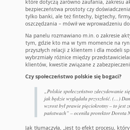
które dotyczą zarówno zaufania, zakresu a
bezpieczeństwa prostoty czy doświadczenia
tylko banki, ale też fintechy, bigtechy, fir
oszczędzania – mówił we wprowadzeniu do d
Na panelu rozmawiano m.in. o zakresie akty
tym, gdzie kto ma w tym momencie na rynk
przyszłych relacji z klientem i dla modeli
wybrzmiały różnice między przedstawicielam
klientów, kwestie związane z zabezpiecze
Czy społeczeństwo polskie się bogaci?
„Polskie społeczeństwo zdecydowanie się 
jak będzie wyglądała przyszłość. (…) Da
wzrost był prawie pięciokrotny – to jest
państwach” – oceniła prorektor Dorota N
Jak tłumaczyła, „jest to efekt procesu, któ