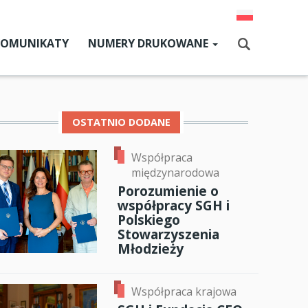
KOMUNIKATY
NUMERY DRUKOWANE
Aktualny numer
Szukaj
Numery archiwalne
OSTATNIO DODANE
Współpraca
dz SGH
międzynarodowa
cji
Porozumienie o
współpracy SGH i
zne
Polskiego
Stowarzyszenia
um SGH
Młodzieży
ok
er
ail
mia
Współpraca krajowa
ia