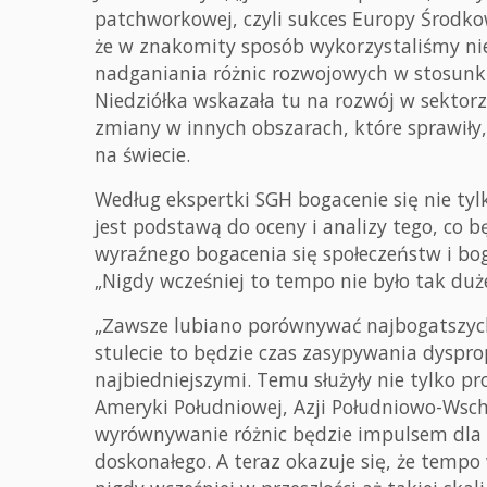
patchworkowej, czyli sukces Europy Środko
że w znakomity sposób wykorzystaliśmy nie 
nadganiania różnic rozwojowych w stosunku
Niedziółka wskazała tu na rozwój w sektor
zmiany w innych obszarach, które sprawiły,
na świecie.
Według ekspertki SGH bogacenie się nie tylk
jest podstawą do oceny i analizy tego, co bę
wyraźnego bogacenia się społeczeństw i bog
„Nigdy wcześniej to tempo nie było tak duż
„Zawsze lubiano porównywać najbogatszych 
stulecie to będzie czas zasypywania dyspr
najbiedniejszymi. Temu służyły nie tylko 
Ameryki Południowej, Azji Południowo-Wsch
wyrównywanie różnic będzie impulsem dla r
doskonałego. A teraz okazuje się, że tempo