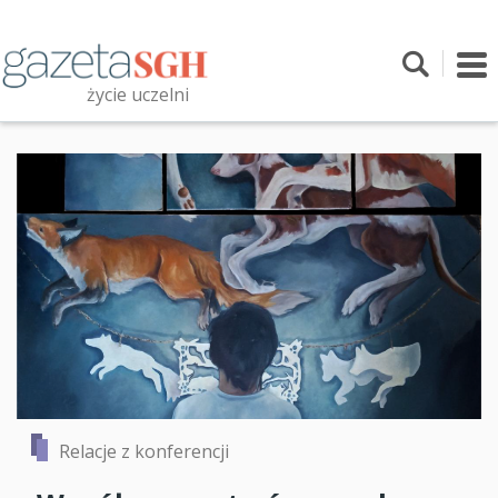
Przejdź
do
treści
To
nav
życie uczelni
Szukaj
Przeszukaj witrynę
Relacje z konferencji