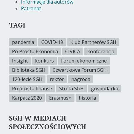
Informacje dla autorów
Patronat
TAGI
pandemia
COVID-19
Klub Partnerów SGH
Po Prostu Ekonomia
CIVICA
konferencja
Insight
konkurs
Forum ekonomiczne
Biblioteka SGH
Czwartkowe Forum SGH
120-lecie SGH
rektor
nagroda
Po prostu finanse
Strefa SGH
gospodarka
Karpacz 2020
Erasmus+
historia
SGH W MEDIACH
SPOŁECZNOŚCIOWYCH