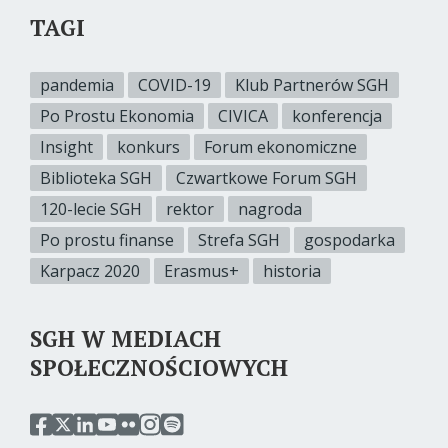
TAGI
pandemia
COVID-19
Klub Partnerów SGH
Po Prostu Ekonomia
CIVICA
konferencja
Insight
konkurs
Forum ekonomiczne
Biblioteka SGH
Czwartkowe Forum SGH
120-lecie SGH
rektor
nagroda
Po prostu finanse
Strefa SGH
gospodarka
Karpacz 2020
Erasmus+
historia
SGH W MEDIACH
SPOŁECZNOŚCIOWYCH
przejdź
przejdź
przejdź
przejdź
przejdź
przejdź
przejdź
do
do
do
do
do
do
do