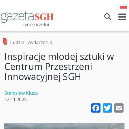
Przejdź
do
treści
To
nav
życie uczelni
Szukaj
Przeszukaj witrynę
Ludzie i wydarzenia
Inspiracje młodej sztuki w
Centrum Przestrzeni
Innowacyjnej SGH
Stanisław Kluza
12.11.2025
Faceb
Twi
E