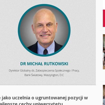
Studenci i doktor
Absolwenci
Współpraca mię
Współpraca z ot
Sport
Historia
Wspomnienia
jako uczelnia o ugruntowanej pozycji w
 najlepsze cechy uniwersytetu