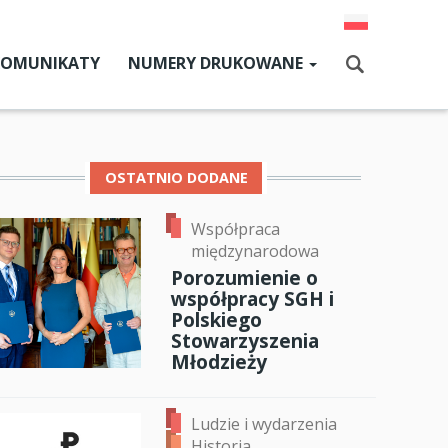
KOMUNIKATY
NUMERY DRUKOWANE
Aktualny numer
Szukaj
Numery archiwalne
OSTATNIO DODANE
Współpraca
dz SGH
międzynarodowa
cji
Porozumienie o
współpracy SGH i
ok
er
ail
zne
Polskiego
Stowarzyszenia
um SGH
Młodzieży
mia
Ludzie i wydarzenia
ia
Historia