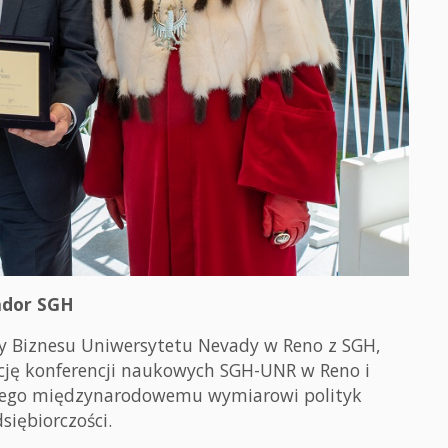
ador SGH
ły Biznesu Uniwersytetu Nevady w Reno z SGH,
cję konferencji naukowych SGH-UNR w Reno i
onego międzynarodowemu wymiarowi polityk
siębiorczości.