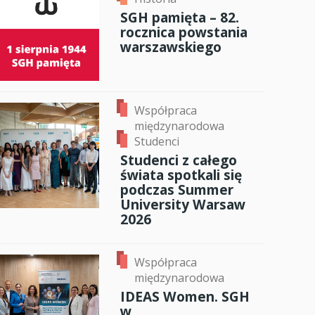
SGH pamięta – 82.
anci
rocznica powstania
warszawskiego
dzynarodowa
oczeniem
Współpraca
międzynarodowa
Studenci
Studenci z całego
świata spotkali się
podczas Summer
University Warsaw
2026
Współpraca
międzynarodowa
IDEAS Women. SGH
w