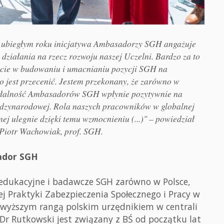
w ubiegłym roku inicjatywa Ambasadorzy SGH angażuje
działania na rzecz rozwoju naszej Uczelni. Bardzo za to
parcie w budowaniu i umacnianiu pozycji SGH na
o jest przecenić. Jestem przekonany, że zarówno w
działalność Ambasadorów SGH wpłynie pozytywnie na
dzynarodowej. Rola naszych pracowników w globalnej
j ulegnie dzięki temu wzmocnieniu (...)" – powiedział
Piotr Wachowiak, prof. SGH.
ador SGH
 edukacyjne i badawcze SGH zarówno w Polsce,
ej Praktyki Zabezpieczenia Społecznego i Pracy w
wyższym rangą polskim urzędnikiem w centrali
 Dr Rutkowski jest związany z BŚ od początku lat