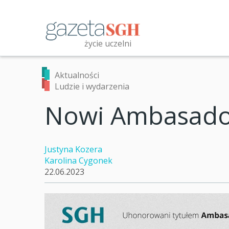
Przejdź
do
treści
życie uczelni
Przeszukaj witrynę
Aktualności
Ludzie i wydarzenia
Nowi Ambasado
Justyna Kozera
Karolina Cygonek
22.06.2023