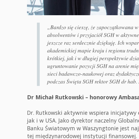
„Bardzo się cieszę, że zapoczątkowana 
absolwentów i przyjaciół SGH w aktywne 
jeszcze raz serdecznie dziękuję. Ich ws
akademickiej mapie kraju i regionu trudn
krótkiej, jak i w długiej perspektywie 
ugruntowanie pozycji SGH na arenie mię
sieci badawczo-naukowej oraz dydaktyczne
podczas Święta SGH rektor SGH dr hab. 
Dr Michał Rutkowski – honorowy Ambas
Dr. Rutkowski aktywnie wspiera inicjatywy
jak i w USA. Jako dyrektor naczelny Globaln
Banku Światowym w Waszyngtonie jest naj
tej międzynarodowej instytucji finansowej.