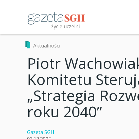
Przejdź
do
treści
życie uczelni
Przeszukaj witrynę
Aktualności
Piotr Wachowia
Komitetu Steruj
„Strategia Rozw
roku 2040”
Gazeta SGH