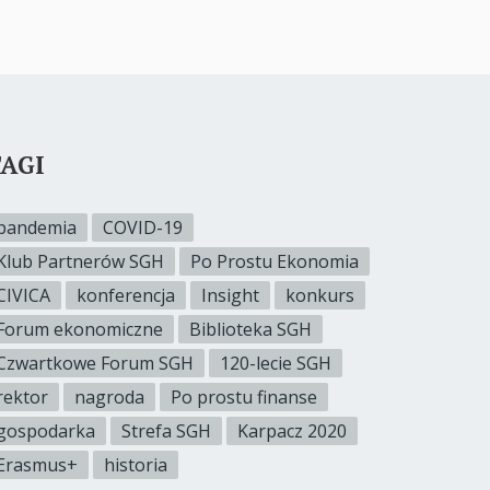
AGI
pandemia
COVID-19
Klub Partnerów SGH
Po Prostu Ekonomia
CIVICA
konferencja
Insight
konkurs
Forum ekonomiczne
Biblioteka SGH
Czwartkowe Forum SGH
120-lecie SGH
rektor
nagroda
Po prostu finanse
gospodarka
Strefa SGH
Karpacz 2020
Erasmus+
historia