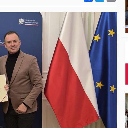
Studenci i doktor
Absolwenci
Współpraca mię
Współpraca z ot
Sport
Historia
Wspomnienia