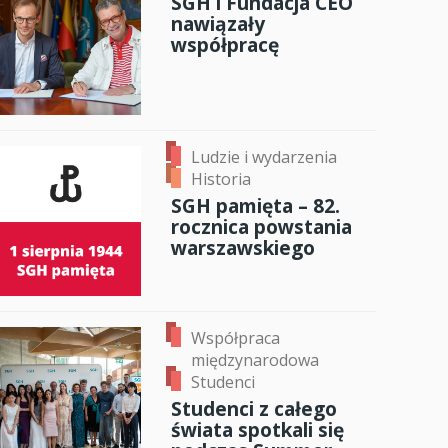
SGH i Fundacja CEO
nawiązały
anci
współpracę
dzynarodowa
oczeniem
Ludzie i wydarzenia
Historia
SGH pamięta – 82.
rocznica powstania
warszawskiego
Współpraca
międzynarodowa
Studenci
Studenci z całego
świata spotkali się