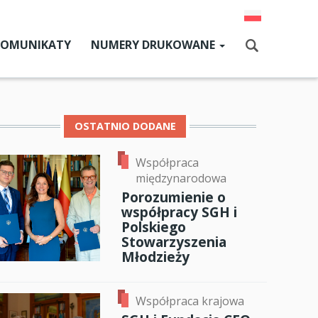
KOMUNIKATY
NUMERY DRUKOWANE
Aktualny numer
Szukaj
Numery archiwalne
OSTATNIO DODANE
Współpraca
dz SGH
międzynarodowa
cji
Porozumienie o
współpracy SGH i
zne
Polskiego
Stowarzyszenia
um SGH
Młodzieży
mia
ok
er
ail
Współpraca krajowa
ia