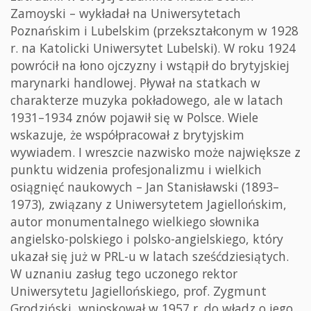
Zamoyski – wykładał na Uniwersytetach
Poznańskim i Lubelskim (przekształconym w 1928
r. na Katolicki Uniwersytet Lubelski). W roku 1924
powrócił na łono ojczyzny i wstąpił do brytyjskiej
marynarki handlowej. Pływał na statkach w
charakterze muzyka pokładowego, ale w latach
1931–1934 znów pojawił się w Polsce. Wiele
wskazuje, że współpracował z brytyjskim
wywiadem. I wreszcie nazwisko może największe z
punktu widzenia profesjonalizmu i wielkich
osiągnięć naukowych – Jan Stanisławski (1893–
1973), związany z Uniwersytetem Jagiellońskim,
autor monumentalnego wielkiego słownika
angielsko-polskiego i polsko-angielskiego, który
ukazał się już w PRL-u w latach sześćdziesiątych.
W uznaniu zasług tego uczonego rektor
Uniwersytetu Jagiellońskiego, prof. Zygmunt
Grodziński, wnioskował w 1957 r. do władz o jego