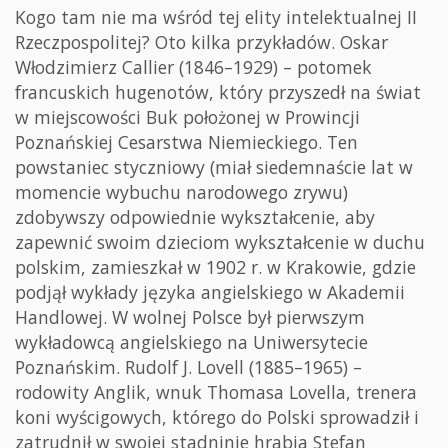
Kogo tam nie ma wśród tej elity intelektualnej II
Rzeczpospolitej? Oto kilka przykładów. Oskar
Włodzimierz Callier (1846–1929) – potomek
francuskich hugenotów, który przyszedł na świat
w miejscowości Buk położonej w Prowincji
Poznańskiej Cesarstwa Niemieckiego. Ten
powstaniec styczniowy (miał siedemnaście lat w
momencie wybuchu narodowego zrywu)
zdobywszy odpowiednie wykształcenie, aby
zapewnić swoim dzieciom wykształcenie w duchu
polskim, zamieszkał w 1902 r. w Krakowie, gdzie
podjął wykłady języka angielskiego w Akademii
Handlowej. W wolnej Polsce był pierwszym
wykładowcą angielskiego na Uniwersytecie
Poznańskim. Rudolf J. Lovell (1885–1965) –
rodowity Anglik, wnuk Thomasa Lovella, trenera
koni wyścigowych, którego do Polski sprowadził i
zatrudnił w swojej stadninie hrabia Stefan