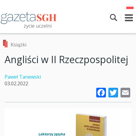
Przejdź
do
treści
To
nav
życie uczelni
Szukaj
Przeszukaj witrynę
Książki
Angliści w II Rzeczpospolitej
Paweł Tanewski
03.02.2022
Faceb
Twi
E