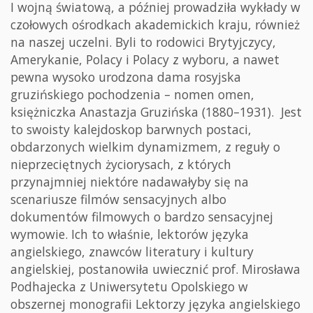
I wojną światową, a później prowadziła wykłady w
czołowych ośrodkach akademickich kraju, również
na naszej uczelni. Byli to rodowici Brytyjczycy,
Amerykanie, Polacy i Polacy z wyboru, a nawet
pewna wysoko urodzona dama rosyjska
gruzińskiego pochodzenia – nomen omen,
księżniczka Anastazja Gruzińska (1880–1931). Jest
to swoisty kalejdoskop barwnych postaci,
obdarzonych wielkim dynamizmem, z reguły o
nieprzeciętnych życiorysach, z których
przynajmniej niektóre nadawałyby się na
scenariusze filmów sensacyjnych albo
dokumentów filmowych o bardzo sensacyjnej
wymowie. Ich to właśnie, lektorów języka
angielskiego, znawców literatury i kultury
angielskiej, postanowiła uwiecznić prof. Mirosława
Podhajecka z Uniwersytetu Opolskiego w
obszernej monografii Lektorzy języka angielskiego