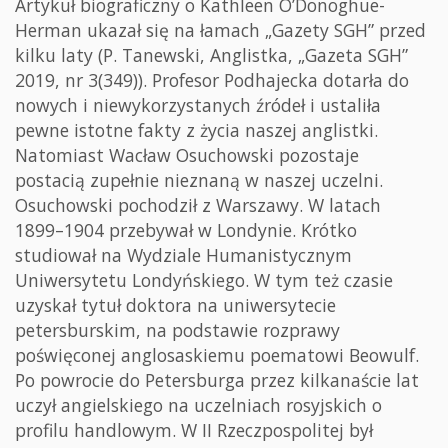
Artykuł biograficzny o Kathleen O’Donoghue-
Herman ukazał się na łamach „Gazety SGH” przed
kilku laty (P. Tanewski, Anglistka, „Gazeta SGH”
2019, nr 3(349)). Profesor Podhajecka dotarła do
nowych i niewykorzystanych źródeł i ustaliła
pewne istotne fakty z życia naszej anglistki.
Natomiast Wacław Osuchowski pozostaje
postacią zupełnie nieznaną w naszej uczelni.
Osuchowski pochodził z Warszawy. W latach
1899–1904 przebywał w Londynie. Krótko
studiował na Wydziale Humanistycznym
Uniwersytetu Londyńskiego. W tym też czasie
uzyskał tytuł doktora na uniwersytecie
petersburskim, na podstawie rozprawy
poświęconej anglosaskiemu poematowi Beowulf.
Po powrocie do Petersburga przez kilkanaście lat
uczył angielskiego na uczelniach rosyjskich o
profilu handlowym. W II Rzeczpospolitej był