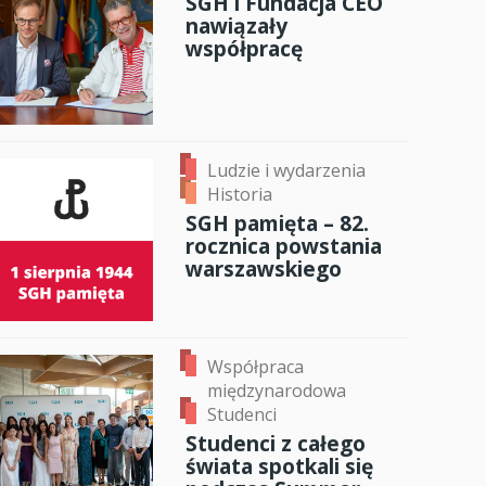
SGH i Fundacja CEO
nawiązały
anci
współpracę
dzynarodowa
oczeniem
Ludzie i wydarzenia
Historia
SGH pamięta – 82.
rocznica powstania
warszawskiego
Współpraca
międzynarodowa
Studenci
Studenci z całego
świata spotkali się