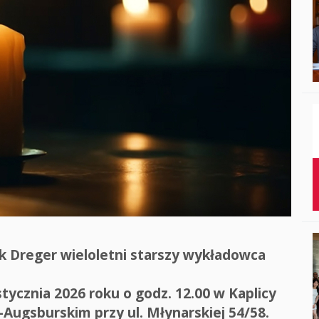
Studenci i doktor
Absolwenci
Współpraca mię
Współpraca z ot
Sport
Historia
Wspomnienia
yk Dreger wieloletni starszy wykładowca
ycznia 2026 roku o godz. 12.00 w Kaplicy
ugsburskim przy ul. Młynarskiej 54/58.