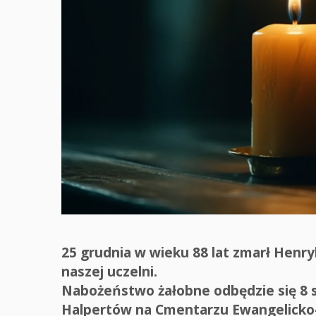
25 grudnia w wieku 88 lat zmarł Henr
naszej uczelni.
Nabożeństwo żałobne odbędzie się 8 st
Halpertów na Cmentarzu Ewangelicko-A