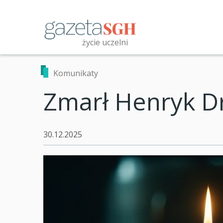
Przejdź
do
treści
życie uczelni
Przeszukaj witrynę
Komunikaty
Zmarł Henryk D
30.12.2025