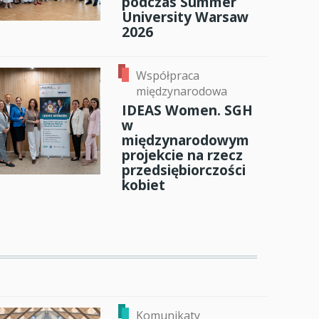
podczas Summer
University Warsaw
2026
Współpraca
międzynarodowa
IDEAS Women. SGH
w
międzynarodowym
projekcie na rzecz
przedsiębiorczości
kobiet
Komunikaty