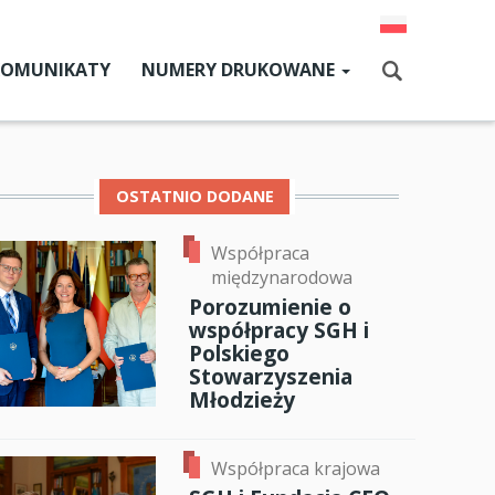
KOMUNIKATY
NUMERY DRUKOWANE
Aktualny numer
Szukaj
Numery archiwalne
OSTATNIO DODANE
Współpraca
dz SGH
ok
er
ail
międzynarodowa
cji
Porozumienie o
współpracy SGH i
zne
Polskiego
Stowarzyszenia
um SGH
Młodzieży
mia
Współpraca krajowa
ia