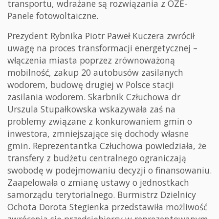
transportu, wdrażane są rozwiązania z OZE-
Panele fotowoltaiczne.
Prezydent Rybnika Piotr Paweł Kuczera zwrócił
uwagę na proces transformacji energetycznej –
włączenia miasta poprzez zrównoważoną
mobilność, zakup 20 autobusów zasilanych
wodorem, budowę drugiej w Polsce stacji
zasilania wodorem. Skarbnik Człuchowa dr
Urszula Stupałkowska wskazywała zaś na
problemy związane z konkurowaniem gmin o
inwestora, zmniejszające się dochody własne
gmin. Reprezentantka Człuchowa powiedziała, że
transfery z budżetu centralnego ograniczają
swobodę w podejmowaniu decyzji o finansowaniu.
Zaapelowała o zmianę ustawy o jednostkach
samorządu terytorialnego. Burmistrz Dzielnicy
Ochota Dorota Stegienka przedstawiła możliwość
zwrócenia się przedsiębiorcy w reprezentowanym