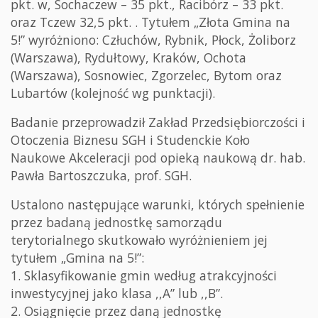
pkt. w, Sochaczew – 35 pkt., Racibórz – 33 pkt.
oraz Tczew 32,5 pkt. . Tytułem „Złota Gmina na
5!” wyróżniono: Człuchów, Rybnik, Płock, Żoliborz
(Warszawa), Rydułtowy, Kraków, Ochota
(Warszawa), Sosnowiec, Zgorzelec, Bytom oraz
Lubartów (kolejność wg punktacji).
Badanie przeprowadził Zakład Przedsiębiorczości i
Otoczenia Biznesu SGH i Studenckie Koło
Naukowe Akceleracji pod opieką naukową dr. hab.
Pawła Bartoszczuka, prof. SGH.
Ustalono następujące warunki, których spełnienie
przez badaną jednostkę samorządu
terytorialnego skutkowało wyróżnieniem jej
tytułem „Gmina na 5!”:
1. Sklasyfikowanie gmin według atrakcyjności
inwestycyjnej jako klasa ,,A” lub ,,B”.
2. Osiągnięcie przez daną jednostkę