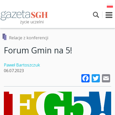
Przejdź
do
treści
To
nav
życie uczelni
Szukaj
Przeszukaj witrynę
Relacje z konferencji
Forum Gmin na 5!
Paweł Bartoszczuk
06.07.2023
Faceb
Twi
E