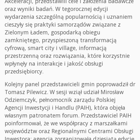
Akceleracji, przedstawili cele i założenia badawcze
oraz wyniki badań. W tegorocznej edycji
wydarzenia szczególną popularnością i uznaniem
cieszyły się praktyki samorządów związane z
Zielonym Ładem, gospodarką obiegu
zamkniętego, przyspieszoną transformacją
cyfrową, smart city i village, informacją
przestrzenną oraz rozwiązania, które korzystnie
wpłynęły na interakcje i jakość obsługi
przedsiębiorcy.
Kolejny panel przedstawicieli gmin poprowadził dr
Tomasz Pilewicz. W sesji wziął udział Mirosław
Odziemczyk, pełnomocnik zarządu Polskiej
Agencji Inwestycji i Handlu (PAIH), która objęła
własnym patronatem forum. Przedstawiciel PAIH
poinformował, że we współpracy z marszałkami
województw oraz Regionalnymi Centrami Obsługi
Inwestora; agencja zorganizowała dziesiątą edycję