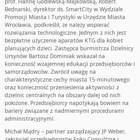
prof. Hannę Godlewską-Majkowską, Robert
Bednarski, dyrektor ds. SmartCity w Wydziale
Promocji Miasta i Turystyki w Urzędzie Miasta
Wrocławia, podkreślił, że należy wspierać
rozwiązania technologiczne. Jednym z nich jest
bezpłatne użyczenie aparatów KTG dla kobiet
planujących dzieci. Zastępca burmistrza Dzielnicy
Ursynów Bartosz Dominiak wskazał na
konieczność wzajemnej edukacji przedsiębiorców i
samorządowców. Zwrócił uwagę na
charakterystyczne cechy miasta 15-minutowego
oraz konieczność przeniesienia aktywności z
dzielnic centralnych na obszary dalej od nich
położone. Przedsiębiorcy napotykają bowiem na
bariery związane z nadmiernymi procedurami
administracyjnymi.
Michał Mądry – partner zarządzający JP Weber,
założyciel przedsiębiorstw Enky Consulting i