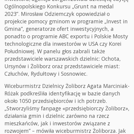
Ogólnopolskiego Konkursu „Grunt na medal
2023”. Mirosław Odziemczyk opowiedział o
projekcie pomocy gminom w programie „Invest in
Gmina”, generatorze ofert inwestycyjnych, a
ponadto o programie ABC exportu i Polskie Mosty
technologiczne dla inwestorów w USA czy Korei
Południowej. W panelu głos zabrali także
przedstawiciele warszawskich dzielnic: Ochota,
Ursynów i Żoliborz oraz przedstawiciele miast:
Człuchów, Rydułtowy i Sosnowiec.
Wiceburmistrz Dzielnicy Żoliborz Agata Marciniak-
Różak podkreśliła identyfikację w bazie danych
około 1050 przedsiębiorców i ich potrzeb.
„Stworzyliśmy fanpage «przedsiębiorczy Żoliborz»,
działania gmin i dzielnic zarówno na rzecz
mieszkańców, jak i inwestorów związane z
rozwojem” – mówiła wiceburmistrz Żoliborza. Jak