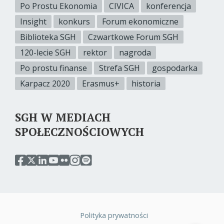
Po Prostu Ekonomia
CIVICA
konferencja
Insight
konkurs
Forum ekonomiczne
Biblioteka SGH
Czwartkowe Forum SGH
120-lecie SGH
rektor
nagroda
Po prostu finanse
Strefa SGH
gospodarka
Karpacz 2020
Erasmus+
historia
SGH W MEDIACH
SPOŁECZNOŚCIOWYCH
przejdź
przejdź
przejdź
przejdź
przejdź
przejdź
przejdź
do
do
do
do
do
do
do
serwisu
serwisu
serwisu
serwisu
serwisu
serwisu
serwisu
facebook
twitter
linkedin
youtube
flickr
instagram
spotify
sgh
sgh
sgh
sgh
sgh
sgh
sgh
Polityka prywatności
Stopka