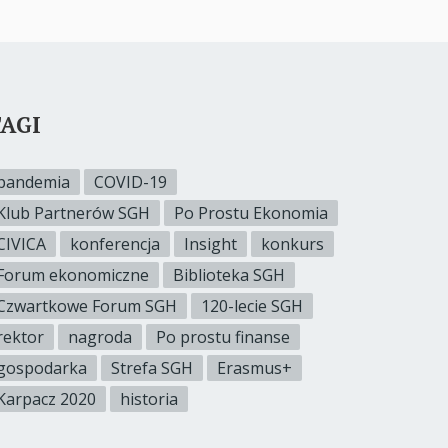
AGI
pandemia
COVID-19
Klub Partnerów SGH
Po Prostu Ekonomia
CIVICA
konferencja
Insight
konkurs
Forum ekonomiczne
Biblioteka SGH
Czwartkowe Forum SGH
120-lecie SGH
rektor
nagroda
Po prostu finanse
gospodarka
Strefa SGH
Erasmus+
Karpacz 2020
historia