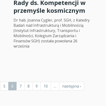
Rady ds. Kompetencji w
przemyśle kosmicznym
Dr hab. Joanna Cygler, prof. SGH, z Katedry
Badań nad Infrastrukturą i Mobilnością
(Instytut Infrastruktury, Transportu i
Mobilności, Kolegium Zarządzania i
Finansów SGH) została powołana 26
września
ge
Page
5
Bieżąca
6
Page
7
Page
8
Page
9
Page
10
…
Następna
następna ›
strona
strona