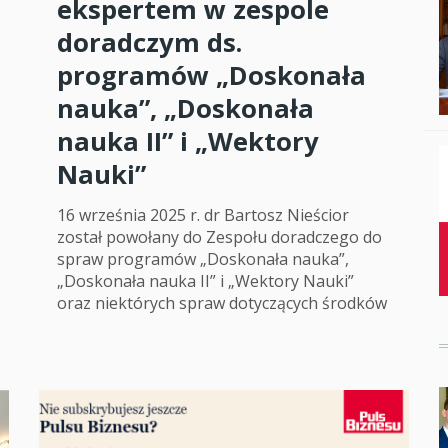
ekspertem w zespole
Studenci i doktor
doradczym ds.
programów „Doskonała
Absolwenci
nauka”, „Doskonała
Współpraca mię
nauka II” i „Wektory
Współpraca z ot
Nauki”
Sport
16 września 2025 r. dr Bartosz Nieścior
Historia
został powołany do Zespołu doradczego do
spraw programów „Doskonała nauka”,
Wspomnienia
„Doskonała nauka II” i „Wektory Nauki”
oraz niektórych spraw dotyczących środków