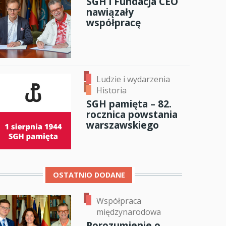
SGH i Fundacja CEO
nawiązały
anci
współpracę
dzynarodowa
oczeniem
Ludzie i wydarzenia
Historia
SGH pamięta – 82.
rocznica powstania
warszawskiego
OSTATNIO DODANE
Współpraca
międzynarodowa
Porozumienie o