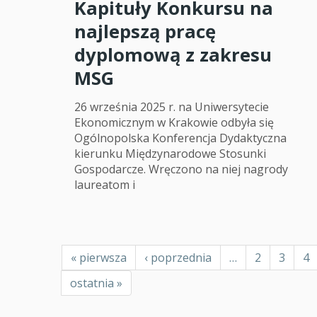
Kapituły Konkursu na
najlepszą pracę
dyplomową z zakresu
MSG
26 września 2025 r. na Uniwersytecie
Ekonomicznym w Krakowie odbyła się
Ogólnopolska Konferencja Dydaktyczna
kierunku Międzynarodowe Stosunki
Gospodarcze. Wręczono na niej nagrody
laureatom i
Stronicowanie
Pierwsza
« pierwsza
Poprzednia
‹ poprzednia
…
Page
2
Page
3
Pa
4
strona
strona
Ostatnia
ostatnia »
strona