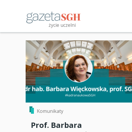
Przejdź
do
treści
życie uczelni
Przeszukaj witrynę
Komunikaty
Prof. Barbara