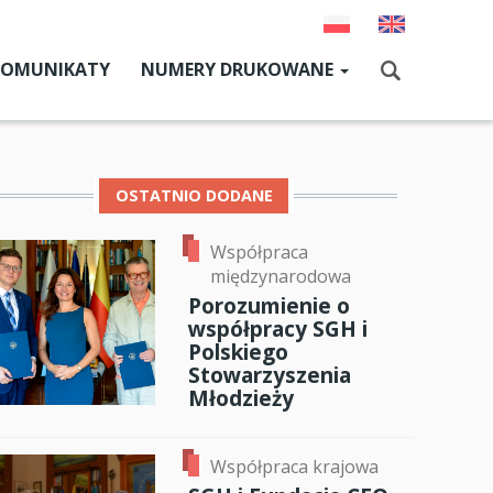
KOMUNIKATY
NUMERY DRUKOWANE
Aktualny numer
Szukaj
Numery archiwalne
OSTATNIO DODANE
Współpraca
dz SGH
międzynarodowa
cji
Porozumienie o
współpracy SGH i
zne
Polskiego
Stowarzyszenia
um SGH
Młodzieży
mia
Współpraca krajowa
ia