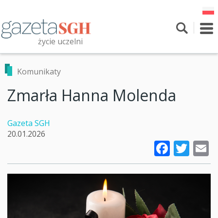
Przejdź
do
treści
To
nav
życie uczelni
Szukaj
Przeszukaj witrynę
Komunikaty
Zmarła Hanna Molenda
Gazeta SGH
20.01.2026
Faceb
Twi
E