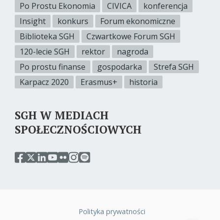
Po Prostu Ekonomia
CIVICA
konferencja
Insight
konkurs
Forum ekonomiczne
Biblioteka SGH
Czwartkowe Forum SGH
120-lecie SGH
rektor
nagroda
Po prostu finanse
gospodarka
Strefa SGH
Karpacz 2020
Erasmus+
historia
SGH W MEDIACH
SPOŁECZNOŚCIOWYCH
przejdź
przejdź
przejdź
przejdź
przejdź
przejdź
przejdź
do
do
do
do
do
do
do
serwisu
serwisu
serwisu
serwisu
serwisu
serwisu
serwisu
facebook
twitter
linkedin
youtube
flickr
instagram
spotify
sgh
sgh
sgh
sgh
sgh
sgh
sgh
Polityka prywatności
Stopka