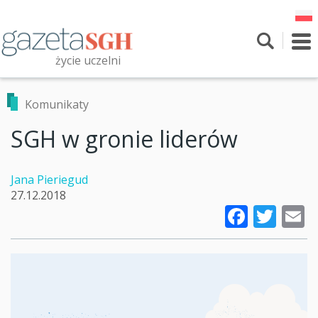
Przejdź
do
treści
To
nav
życie uczelni
Szukaj
Przeszukaj witrynę
Komunikaty
SGH w gronie liderów
Jana Pieriegud
27.12.2018
Faceb
Twi
E