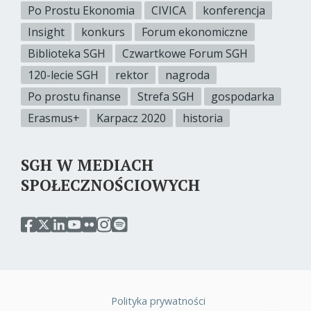
Po Prostu Ekonomia
CIVICA
konferencja
Insight
konkurs
Forum ekonomiczne
Biblioteka SGH
Czwartkowe Forum SGH
120-lecie SGH
rektor
nagroda
Po prostu finanse
Strefa SGH
gospodarka
Erasmus+
Karpacz 2020
historia
SGH W MEDIACH
SPOŁECZNOŚCIOWYCH
przejdź
przejdź
przejdź
przejdź
przejdź
przejdź
przejdź
do
do
do
do
do
do
do
serwisu
serwisu
serwisu
serwisu
serwisu
serwisu
serwisu
facebook
twitter
linkedin
youtube
flickr
instagram
spotify
sgh
sgh
sgh
sgh
sgh
sgh
sgh
Polityka prywatności