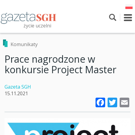
Przejdź
do
treści
To
nav
życie uczelni
Szukaj
Przeszukaj witrynę
Komunikaty
Prace nagrodzone w
konkursie Project Master
Gazeta SGH
15.11.2021
Faceb
Twi
E