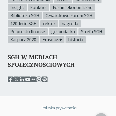
Insight
konkurs
Forum ekonomiczne
Biblioteka SGH
Czwartkowe Forum SGH
120-lecie SGH
rektor
nagroda
Po prostu finanse
gospodarka
Strefa SGH
Karpacz 2020
Erasmus+
historia
SGH W MEDIACH
SPOŁECZNOŚCIOWYCH
przejdź
przejdź
przejdź
przejdź
przejdź
przejdź
przejdź
do
do
do
do
do
do
do
serwisu
serwisu
serwisu
serwisu
serwisu
serwisu
serwisu
facebook
twitter
linkedin
youtube
flickr
instagram
spotify
sgh
sgh
sgh
sgh
sgh
sgh
sgh
Polityka prywatności
Stopka