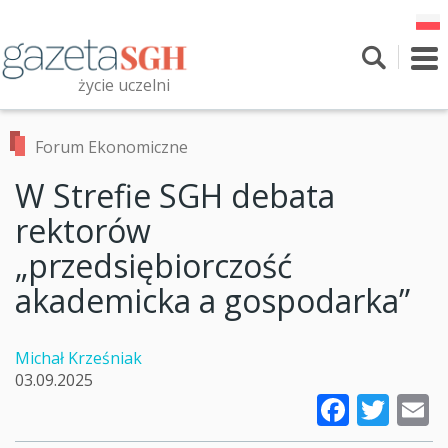
Przejdź
do
treści
To
nav
życie uczelni
Szukaj
Przeszukaj witrynę
Forum Ekonomiczne
W Strefie SGH debata
rektorów
„przedsiębiorczość
akademicka a gospodarka”
Michał Krześniak
03.09.2025
Faceb
Twi
E