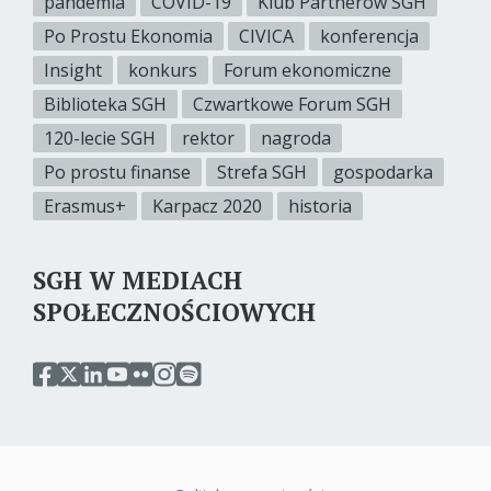
pandemia
COVID-19
Klub Partnerów SGH
Po Prostu Ekonomia
CIVICA
konferencja
Insight
konkurs
Forum ekonomiczne
Biblioteka SGH
Czwartkowe Forum SGH
120-lecie SGH
rektor
nagroda
Po prostu finanse
Strefa SGH
gospodarka
Erasmus+
Karpacz 2020
historia
SGH W MEDIACH
SPOŁECZNOŚCIOWYCH
przejdź
przejdź
przejdź
przejdź
przejdź
przejdź
przejdź
do
do
do
do
do
do
do
serwisu
serwisu
serwisu
serwisu
serwisu
serwisu
serwisu
facebook
twitter
linkedin
youtube
flickr
instagram
spotify
sgh
sgh
sgh
sgh
sgh
sgh
sgh