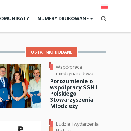
KOMUNIKATY
NUMERY DRUKOWANE
Aktualny numer
Szukaj
Numery archiwalne
OSTATNIO DODANE
Współpraca
dz SGH
międzynarodowa
cji
Porozumienie o
współpracy SGH i
zne
Polskiego
Stowarzyszenia
ok
er
ail
um SGH
Młodzieży
mia
Ludzie i wydarzenia
ia
Historia