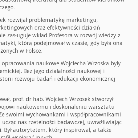
czego.
sek rozwijał problematykę marketingu,
rketingowych oraz efektywności działań
ie zasługuje wkład Profesora w rozwój wiedzy z
atyki, którą podejmował w czasie, gdy była ona
zonych w Polsce.
az opracowania naukowe Wojciecha Wrzoska były
ickiej. Bez jego działalności naukowej i
storii rozwoju badań i edukacji ekonomicznej
wał, prof. dr hab. Wojciech Wrzosek stworzył
zwojowi naukowemu i doskonaleniu warsztatu
 Ze swoimi wychowankami i współpracownikami
, ucząc nas rzetelności badawczej, uwrażliwiając
. Był autorytetem, który inspirował, a także
afił wspierać innych.