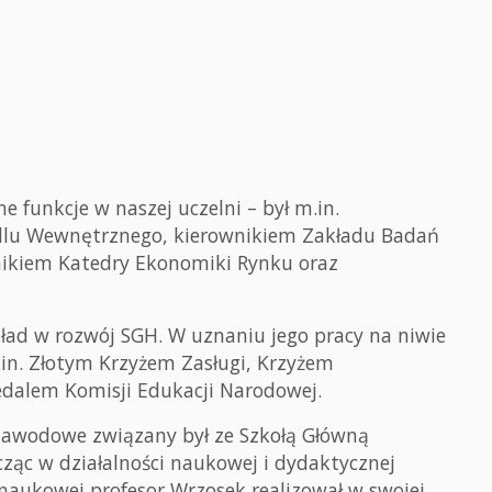
e funkcje w naszej uczelni – był m.in.
dlu Wewnętrznego, kierownikiem Zakładu Badań
nikiem Katedry Ekonomiki Rynku oraz
ład w rozwój SGH. W uznaniu jego pracy na niwie
.in. Złotym Krzyżem Zasługi, Krzyżem
edalem Komisji Edukacji Narodowej.
e zawodowe związany był ze Szkołą Główną
ąc w działalności naukowej i dydaktycznej
 naukowej profesor Wrzosek realizował w swojej