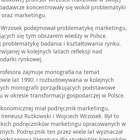
a badawcze koncentrowały się wokół problematyki
 oraz marketingu.
ech Wrzosek podejmował problematykę marketingu,
ących się tym obszarem wiedzy w Polsce.
 problematykę badania i kształtowania rynku.
wijanej w kolejnych latach refleksji nad
darki rynkowej.
rofesora zajmuje monografia na temat
wie lat 1990. i rozbudowywana w kolejnych
owych monografii porządkujących podstawowe
 w okresie transformacji gospodarczej w Polsce.
 ekonomicznej miał podręcznik marketingu,
 Ireneusz Rutkowski i Wojciech Wrzosek. Był to
ckich podręczników marketingu opracowanych w
znych. Podręcznik ten przez wiele lat wyznaczał
 podstawową literaturą dla studentów kierunków