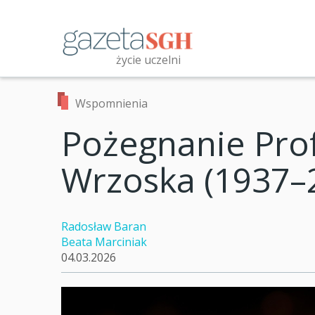
Przejdź
do
treści
życie uczelni
Przeszukaj witrynę
Wspomnienia
Pożegnanie Pro
Wrzoska (1937–
Radosław Baran
Beata Marciniak
04.03.2026