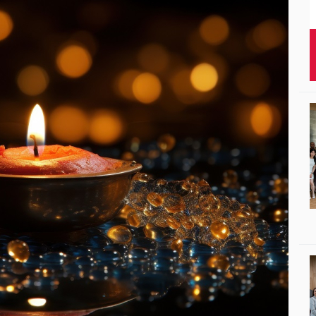
Studenci i doktor
Absolwenci
Współpraca mię
Współpraca z ot
Sport
Historia
Wspomnienia