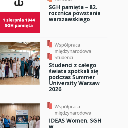
SGH pamięta – 82.
anci
rocznica powstania
warszawskiego
dzynarodowa
oczeniem
Współpraca
międzynarodowa
Studenci
Studenci z całego
świata spotkali się
podczas Summer
University Warsaw
2026
Współpraca
międzynarodowa
IDEAS Women. SGH
w