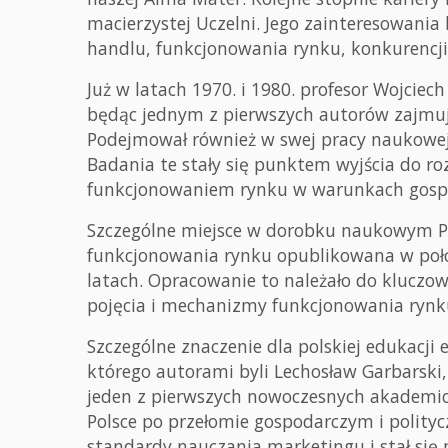
macierzystej Uczelni. Jego zainteresowani
handlu, funkcjonowania rynku, konkurencji
Już w latach 1970. i 1980. profesor Wojci
będąc jednym z pierwszych autorów zajmuj
Podejmował również w swej pracy naukowej
Badania te stały się punktem wyjścia do roz
funkcjonowaniem rynku w warunkach gospo
Szczególne miejsce w dorobku naukowym P
funkcjonowania rynku opublikowana w poło
latach. Opracowanie to należało do klucz
pojęcia i mechanizmy funkcjonowania rynku
Szczególne znaczenie dla polskiej edukacji
którego autorami byli Lechosław Garbarski,
jeden z pierwszych nowoczesnych akademi
Polsce po przełomie gospodarczym i polityc
standardy nauczania marketingu i stał się