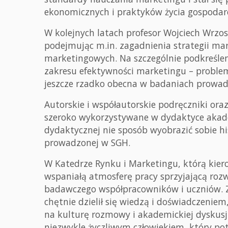
ekonomicznych i praktyków życia gospodar
W kolejnych latach profesor Wojciech Wrzo
podejmując m.in. zagadnienia strategii ma
marketingowych. Na szczególnie podkreślen
zakresu efektywności marketingu – problem
jeszcze rzadko obecna w badaniach prowad
Autorskie i współautorskie podręczniki or
szeroko wykorzystywane w dydaktyce akadem
dydaktycznej nie sposób wyobrazić sobie hi
prowadzonej w SGH.
W Katedrze Rynku i Marketingu, którą kiero
wspaniałą atmosferę pracy sprzyjającą ro
badawczego współpracowników i uczniów.
chętnie dzielił się wiedzą i doświadczeniem
na kulturę rozmowy i akademickiej dyskusji
niezwykle życzliwym człowiekiem, który potr