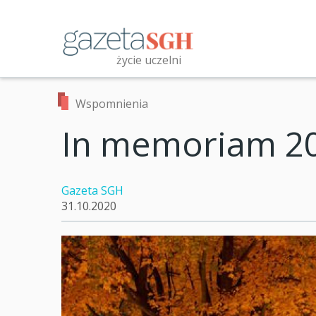
Przejdź
do
treści
życie uczelni
Przeszukaj witrynę
Wspomnienia
In memoriam 2
Gazeta SGH
31.10.2020