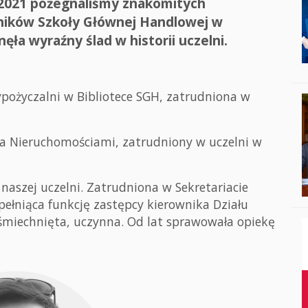
2021 pożegnaliśmy znakomitych
ników Szkoły Głównej Handlowej w
nęła wyraźny ślad w historii uczelni.
ypożyczalni w Bibliotece SGH, zatrudniona w
ia Nieruchomościami, zatrudniony w uczelni w
 naszej uczelni. Zatrudniona w Sekretariacie
ełniąca funkcję zastępcy kierownika Działu
uśmiechnięta, uczynna. Od lat sprawowała opiekę