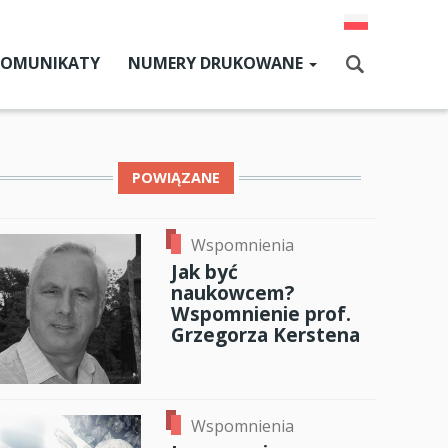
KOMUNIKATY
NUMERY DRUKOWANE
Aktualny numer
Szukaj
Numery archiwalne
POWIĄZANE
dz SGH
Wspomnienia
ok
er
ail
Jak być
cji
naukowcem?
Wspomnienie prof.
zne
Grzegorza Kerstena
um SGH
mia
Wspomnienia
ia