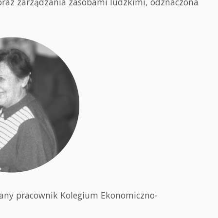
y oraz zarządzania zasobami ludzkimi, odznaczona
owany pracownik Kolegium Ekonomiczno-