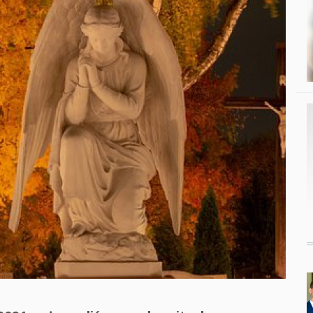
Studenci i doktor
Absolwenci
Współpraca mię
Współpraca z ot
Sport
Historia
Wspomnienia