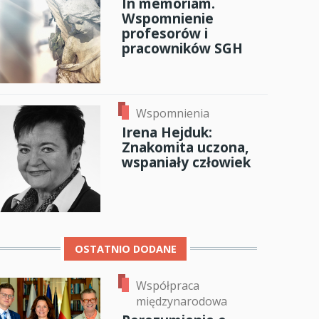
In memoriam.
Wspomnienie
anci
profesorów i
pracowników SGH
dzynarodowa
oczeniem
Wspomnienia
Irena Hejduk:
Znakomita uczona,
wspaniały człowiek
OSTATNIO DODANE
Współpraca
międzynarodowa