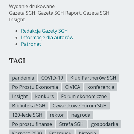
Wydanie drukowane
Gazeta SGH, Gazeta SGH Raport, Gazeta SGH
Insight
Redakcja Gazety SGH
Informacje dla autorów
Patronat
TAGI
pandemia
COVID-19
Klub Partnerów SGH
Po Prostu Ekonomia
CIVICA
konferencja
Insight
konkurs
Forum ekonomiczne
Biblioteka SGH
Czwartkowe Forum SGH
120-lecie SGH
rektor
nagroda
Po prostu finanse
Strefa SGH
gospodarka
Karpacz 2020
Erasmus+
historia