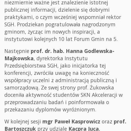
niezmiernie ważne jest znalezienie istotnej
publicznej informacji, dzielenie się dobrymi
praktykami, o czym wcześniej wspomniał rektor
SGH. Prodziekan pogratulowała nagrodzonym
gminom, życząc im nowych inspiracji, a
instytutowi kolejnych 10 lat Forum Gmin na 5.
Następnie
prof. dr. hab. Hanna Godlewska-
Majkowska
, dyrektorka Instytutu
Przedsiębiorstwa SGH, jako inicjatorka tej
konferencji, zwróciła uwagę na konieczność
współpracy uczelni z administracją publiczną i
samorządową. Ze swej strony prof. Żukowska
doceniła aktywność studentów SKN Akceleracji w
przeprowadzaniu badań i poinformowała o
przekazaniu dyplomów wyróżnionym.
W kolejnej sesji
mgr Paweł Kasprowicz
oraz
prof.
Bartoszczuk
przy udziale
Kacpra Juca
,