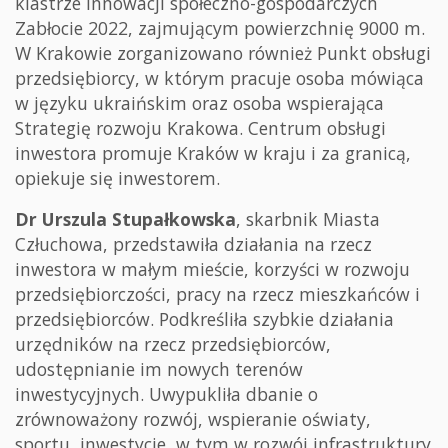
klastrze innowacji społeczno-gospodarczych
Zabłocie 2022, zajmującym powierzchnię 9000 m.
W Krakowie zorganizowano również Punkt obsługi
przedsiębiorcy, w którym pracuje osoba mówiąca
w języku ukraińskim oraz osoba wspierająca
Strategię rozwoju Krakowa. Centrum obsługi
inwestora promuje Kraków w kraju i za granicą,
opiekuje się inwestorem.
Dr Urszula Stupałkowska
, skarbnik Miasta
Człuchowa, przedstawiła działania na rzecz
inwestora w małym mieście, korzyści w rozwoju
przedsiębiorczości, pracy na rzecz mieszkańców i
przedsiębiorców. Podkreśliła szybkie działania
urzędników na rzecz przedsiębiorców,
udostępnianie im nowych terenów
inwestycyjnych. Uwypukliła dbanie o
zrównoważony rozwój, wspieranie oświaty,
sportu, inwestycje, w tym w rozwój infrastruktury