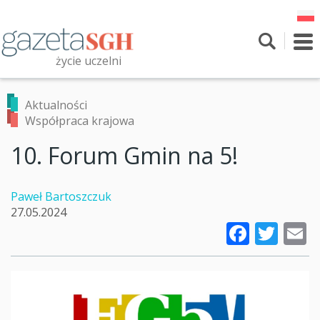
Przejdź
do
treści
To
nav
życie uczelni
Szukaj
Przeszukaj witrynę
Aktualności
Współpraca krajowa
10. Forum Gmin na 5!
Paweł Bartoszczuk
27.05.2024
Faceb
Twi
E