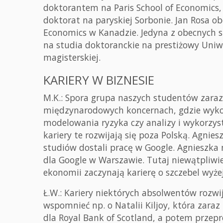
doktorantem na Paris School of Economics,
doktorat na paryskiej Sorbonie. Jan Rosa ob
Economics w Kanadzie. Jedyna z obecnych s
na studia doktoranckie na prestiżowy Uniw
magisterskiej.
KARIERY W BIZNESIE
M.K.: Spora grupa naszych studentów zaraz
międzynarodowych koncernach, gdzie wykor
modelowania ryzyka czy analizy i wykorzys
kariery te rozwijają się poza Polską. Agnie
studiów dostali pracę w Google. Agnieszka m
dla Google w Warszawie. Tutaj niewątpliwi
ekonomii zaczynają karierę o szczebel wyżej
Ł.W.: Kariery niektórych absolwentów rozwi
wspomnieć np. o Natalii Kiljoy, która zara
dla Royal Bank of Scotland, a potem przepr