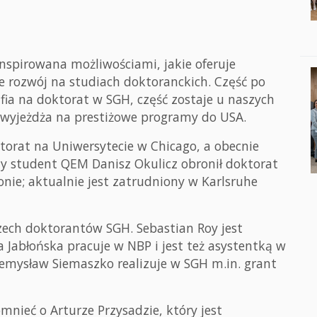
nspirowana możliwościami, jakie oferuje
 rozwój na studiach doktoranckich. Część po
afia na doktorat w SGH, część zostaje u naszych
ć wyjeżdża na prestiżowe programy do USA.
ktorat na Uniwersytecie w Chicago, a obecnie
y student QEM Danisz Okulicz obronił doktorat
ie; aktualnie jest zatrudniony w Karlsruhe
ech doktorantów SGH. Sebastian Roy jest
a Jabłońska pracuje w NBP i jest też asystentką w
rzemysław Siemaszko realizuje w SGH m.in. grant
nieć o Arturze Przysadzie, który jest