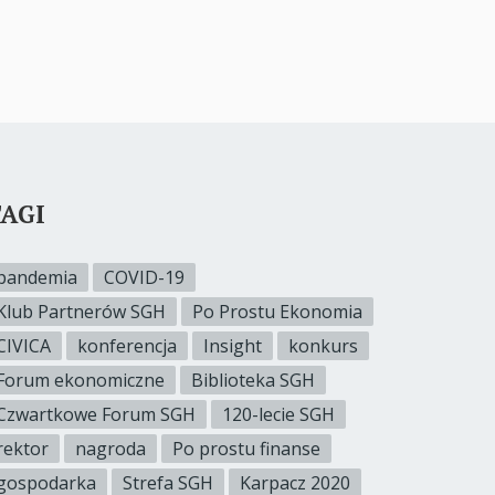
AGI
pandemia
COVID-19
Klub Partnerów SGH
Po Prostu Ekonomia
CIVICA
konferencja
Insight
konkurs
Forum ekonomiczne
Biblioteka SGH
Czwartkowe Forum SGH
120-lecie SGH
rektor
nagroda
Po prostu finanse
gospodarka
Strefa SGH
Karpacz 2020