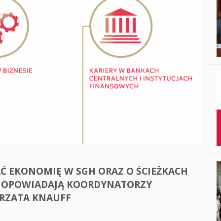
Studenci i doktor
Absolwenci
Współpraca mię
Współpraca z ot
Sport
Historia
Wspomnienia
Ć EKONOMIĘ W SGH ORAZ O ŚCIEŻKACH
 OPOWIADAJĄ KOORDYNATORZY
RZATA KNAUFF