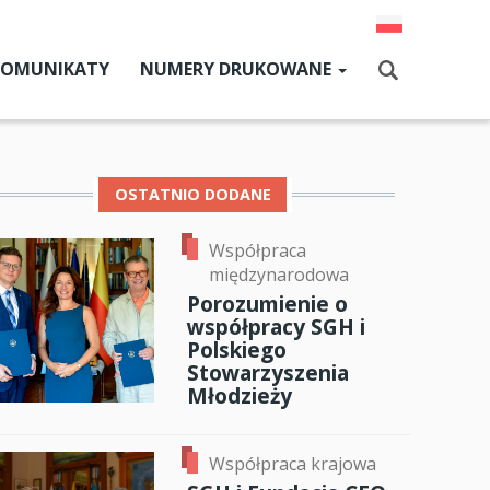
KOMUNIKATY
NUMERY DRUKOWANE
Aktualny numer
Szukaj
Numery archiwalne
OSTATNIO DODANE
Współpraca
dz SGH
międzynarodowa
cji
Porozumienie o
ok
er
ail
współpracy SGH i
zne
Polskiego
Stowarzyszenia
um SGH
Młodzieży
mia
Współpraca krajowa
ia