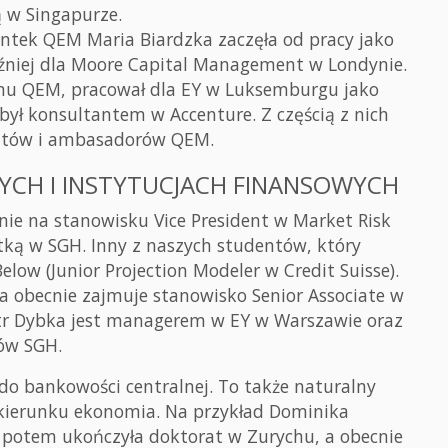
ą w Singapurze.
ntek QEM Maria Biardzka zaczęła od pracy jako
óźniej dla Moore Capital Management w Londynie.
mu QEM, pracował dla EY w Luksemburgu jako
był konsultantem w Accenture. Z częścią z nich
entów i ambasadorów QEM.
YCH I INSTYTUCJACH FINANSOWYCH
nie na stanowisku Vice President w Market Risk
ntką w SGH. Inny z naszych studentów, który
elow (Junior Projection Modeler w Credit Suisse).
ra obecnie zajmuje stanowisko Senior Associate w
tr Dybka jest managerem w EY w Warszawie oraz
ów SGH.
 do bankowości centralnej. To także naturalny
 kierunku ekonomia. Na przykład Dominika
 potem ukończyła doktorat w Zurychu, a obecnie