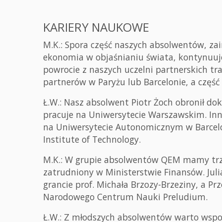
KARIERY NAUKOWE
M.K.: Spora część naszych absolwentów, zai
ekonomia w objaśnianiu świata, kontynuuje
powrocie z naszych uczelni partnerskich tr
partnerów w Paryżu lub Barcelonie, a częś
Ł.W.: Nasz absolwent Piotr Żoch obronił do
pracuje na Uniwersytecie Warszawskim. Inn
na Uniwersytecie Autonomicznym w Barcelon
Institute of Technology.
M.K.: W grupie absolwentów QEM mamy trz
zatrudniony w Ministerstwie Finansów. Juli
grancie prof. Michała Brzozy-Brzeziny, a P
Narodowego Centrum Nauki Preludium.
Ł.W.: Z młodszych absolwentów warto wspom