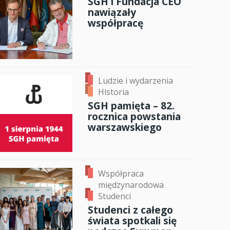
SGH i Fundacja CEO
nawiązały
anci
współpracę
dzynarodowa
oczeniem
Ludzie i wydarzenia
Historia
SGH pamięta – 82.
rocznica powstania
warszawskiego
Współpraca
międzynarodowa
Studenci
Studenci z całego
świata spotkali się