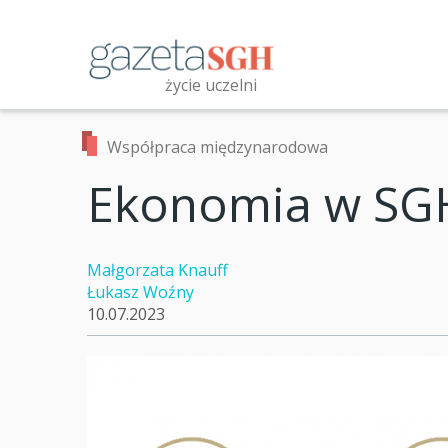
Przejdź
do
treści
życie uczelni
Przeszukaj witrynę
Współpraca międzynarodowa
Ekonomia w SGH
Małgorzata Knauff
Łukasz Woźny
10.07.2023