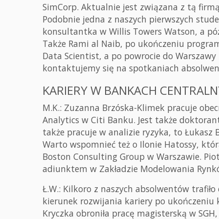
SimCorp. Aktualnie jest związana z tą firm
Podobnie jedna z naszych pierwszych stude
konsultantka w Willis Towers Watson, a p
Także Rami al Naib, po ukończeniu progra
Data Scientist, a po powrocie do Warszawy 
kontaktujemy się na spotkaniach absolw
KARIERY W BANKACH CENTRALN
M.K.: Zuzanna Brzóska-Klimek pracuje obec
Analytics w Citi Banku. Jest także doktora
także pracuje w analizie ryzyka, to Łukasz B
Warto wspomnieć też o Ilonie Hatossy, któ
Boston Consulting Group w Warszawie. Pio
adiunktem w Zakładzie Modelowania Rynk
Ł.W.: Kilkoro z naszych absolwentów trafiło
kierunek rozwijania kariery po ukończeniu
Kryczka obroniła pracę magisterską w SGH,