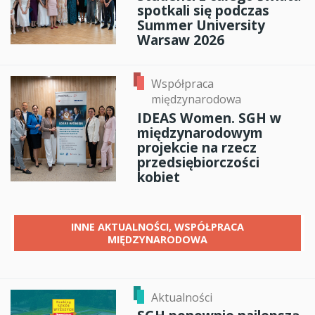
spotkali się podczas
Summer University
Warsaw 2026
Współpraca
międzynarodowa
IDEAS Women. SGH w
międzynarodowym
projekcie na rzecz
przedsiębiorczości
kobiet
INNE
AKTUALNOŚCI, WSPÓŁPRACA
MIĘDZYNARODOWA
Aktualności