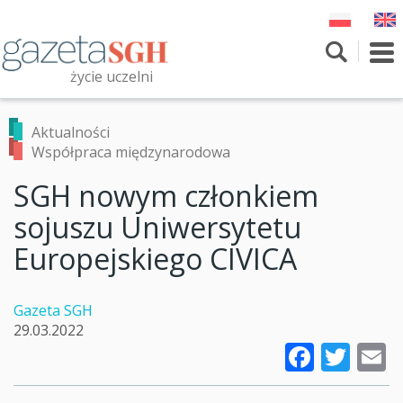
Przejdź
do
treści
To
nav
życie uczelni
Szukaj
Przeszukaj witrynę
Aktualności
Współpraca międzynarodowa
SGH nowym członkiem
sojuszu Uniwersytetu
Europejskiego CIVICA
Gazeta SGH
29.03.2022
Faceb
Twi
E