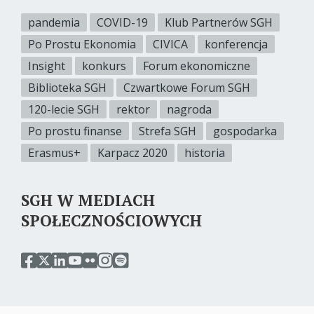
pandemia
COVID-19
Klub Partnerów SGH
Po Prostu Ekonomia
CIVICA
konferencja
Insight
konkurs
Forum ekonomiczne
Biblioteka SGH
Czwartkowe Forum SGH
120-lecie SGH
rektor
nagroda
Po prostu finanse
Strefa SGH
gospodarka
Erasmus+
Karpacz 2020
historia
SGH W MEDIACH
SPOŁECZNOŚCIOWYCH
przejdź
przejdź
przejdź
przejdź
przejdź
przejdź
przejdź
do
do
do
do
do
do
do
serwisu
serwisu
serwisu
serwisu
serwisu
serwisu
serwisu
facebook
twitter
linkedin
youtube
flickr
instagram
spotify