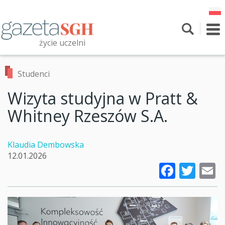
Przejdź
do
treści
To
nav
życie uczelni
Szukaj
Przeszukaj witrynę
Studenci
Wizyta studyjna w Pratt &
Whitney Rzeszów S.A.
Klaudia Dembowska
12.01.2026
Faceb
Twi
E