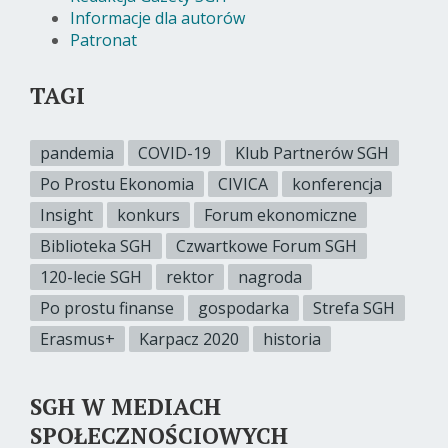
Informacje dla autorów
Patronat
TAGI
pandemia
COVID-19
Klub Partnerów SGH
Po Prostu Ekonomia
CIVICA
konferencja
Insight
konkurs
Forum ekonomiczne
Biblioteka SGH
Czwartkowe Forum SGH
120-lecie SGH
rektor
nagroda
Po prostu finanse
gospodarka
Strefa SGH
Erasmus+
Karpacz 2020
historia
SGH W MEDIACH
SPOŁECZNOŚCIOWYCH