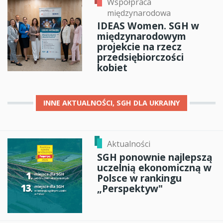
Współpraca
międzynarodowa
IDEAS Women. SGH w
międzynarodowym
projekcie na rzecz
przedsiębiorczości
kobiet
INNE
AKTUALNOŚCI, SGH DLA UKRAINY
Aktualności
SGH ponownie najlepszą
uczelnią ekonomiczną w
Polsce w rankingu
„Perspektyw"