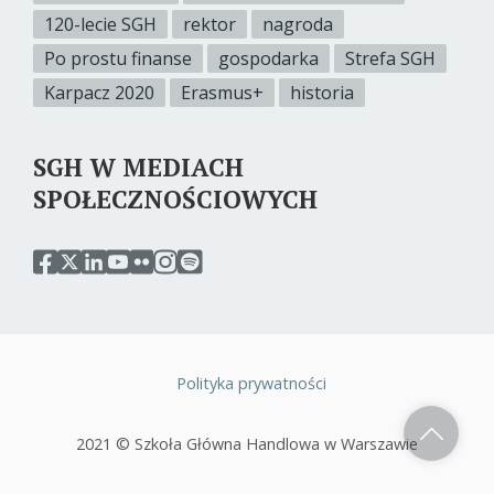
120-lecie SGH
rektor
nagroda
Po prostu finanse
gospodarka
Strefa SGH
Karpacz 2020
Erasmus+
historia
SGH W MEDIACH
SPOŁECZNOŚCIOWYCH
przejdź
przejdź
przejdź
przejdź
przejdź
przejdź
przejdź
do
do
do
do
do
do
do
serwisu
serwisu
serwisu
serwisu
serwisu
serwisu
serwisu
facebook
twitter
linkedin
youtube
flickr
instagram
spotify
sgh
sgh
sgh
sgh
sgh
sgh
sgh
Polityka prywatności
Stopka
2021 © Szkoła Główna Handlowa w Warszawie