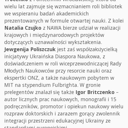
wielu lat zajmuje się wzmacnianiem roli bibliotek
we wspieraniu badań akademickich
prezentowanych w formule otwartej nauki. Z kolei
Natalia Czujko
z NAWA bierze udział w realizacji
krajowych i międzynarodowych projektów
dotyczących uznawalności wykształcenia.
Jewgenija Poliszczuk
jest zaś współzałożycielką
inicjatywy Ukraińska Diaspora Naukowa, z
doświadczeniem w roli wiceprzewodniczącej Rady
Młodych Naukowców przy resorcie nauki oraz
ekspertki ONZ, a także naukowym pobytem w
MIT na stypendium Fulbrighta. W gronie
prelegentów znalazł się także
Igor Britczenko
–
autor licznych prac naukowych, monografii i 15
podręczników, promotor i opiekun naukowy wielu
rozpraw doktorskich i zarazem gorący zwolennik
integracji przestrzeni edukacyjnej Ukrainy ze
standardami europejskimi.