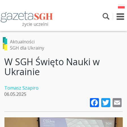
Przejdź
do
treści
To
nav
życie uczelni
Szukaj
Przeszukaj witrynę
Aktualności
SGH dla Ukrainy
W SGH Święto Nauki w
Ukrainie
Tomasz Szapiro
06.05.2025
Faceb
Twi
E