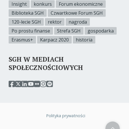
Insight
konkurs
Forum ekonomiczne
Biblioteka SGH
Czwartkowe Forum SGH
120-lecie SGH
rektor
nagroda
Po prostu finanse
Strefa SGH
gospodarka
Erasmus+
Karpacz 2020
historia
SGH W MEDIACH
SPOŁECZNOŚCIOWYCH
przejdź
przejdź
przejdź
przejdź
przejdź
przejdź
przejdź
do
do
do
do
do
do
do
serwisu
serwisu
serwisu
serwisu
serwisu
serwisu
serwisu
facebook
twitter
linkedin
youtube
flickr
instagram
spotify
sgh
sgh
sgh
sgh
sgh
sgh
sgh
Polityka prywatności
Stopka