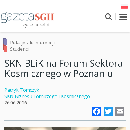
Przejdź
do
treści
To
nav
życie uczelni
Szukaj
Przeszukaj witrynę
Relacje z konferencji
Studenci
SKN BLiK na Forum Sektora
Kosmicznego w Poznaniu
Patryk Tomczyk
SKN Biznesu Lotniczego i Kosmicznego
26.06.2026
Faceb
Twi
E