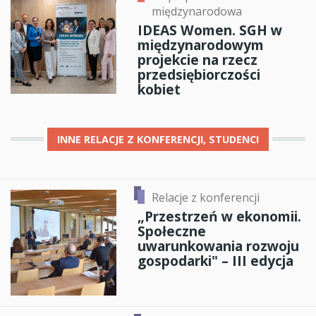
międzynarodowa
IDEAS Women. SGH w
międzynarodowym
projekcie na rzecz
przedsiębiorczości
kobiet
INNE
RELACJE Z KONFERENCJI, STUDENCI
Relacje z konferencji
„Przestrzeń w ekonomii.
Społeczne
uwarunkowania rozwoju
gospodarki" – III edycja