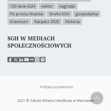
120-lecie SGH
rektor
nagroda
Po prostu finanse
Strefa SGH
gospodarka
Erasmus+
Karpacz 2020
historia
SGH W MEDIACH
SPOŁECZNOŚCIOWYCH
przejdź
przejdź
przejdź
przejdź
przejdź
przejdź
przejdź
do
do
do
do
do
do
do
serwisu
serwisu
serwisu
serwisu
serwisu
serwisu
serwisu
facebook
twitter
linkedin
youtube
flickr
instagram
spotify
sgh
sgh
sgh
sgh
sgh
sgh
sgh
Polityka prywatności
Stopka
2021 © Szkoła Główna Handlowa w Warszawie