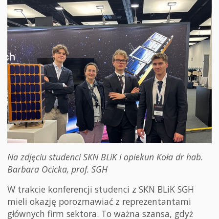
Na zdjęciu studenci SKN BLiK i opiekun Koła dr hab.
Barbara Ocicka, prof. SGH
W trakcie konferencji studenci z SKN BLiK SGH
mieli okazję porozmawiać z reprezentantami
głównych firm sektora. To ważna szansa, gdyż