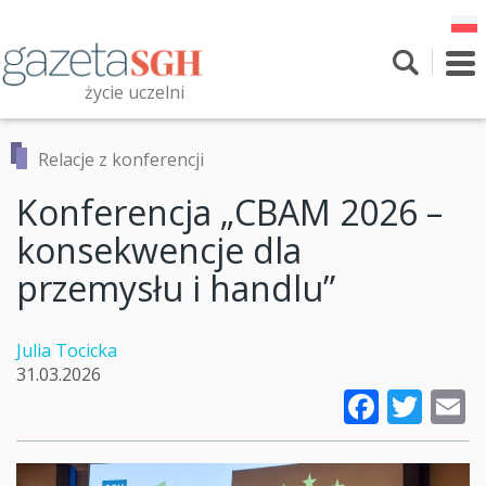
Przejdź
do
treści
To
nav
życie uczelni
Szukaj
Przeszukaj witrynę
Relacje z konferencji
Konferencja „CBAM 2026 –
konsekwencje dla
przemysłu i handlu”
Julia Tocicka
31.03.2026
Faceb
Twi
E