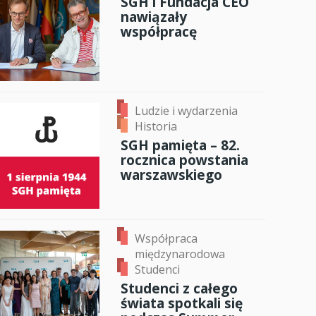
SGH i Fundacja CEO
nawiązały
anci
współpracę
dzynarodowa
oczeniem
Ludzie i wydarzenia
Historia
SGH pamięta – 82.
rocznica powstania
warszawskiego
Współpraca
międzynarodowa
Studenci
Studenci z całego
świata spotkali się