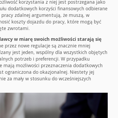
żliwość korzystania z niej jest postrzegana jako
tułu dodatkowych korzyści finansowych odbierane
i pracy zdalnej argumentują, że muszą, w
nosić koszty dojazdu do pracy, które mogą być
jęte zwrotami.
awcy w miarę swoich możliwości starają się
 przez nowe regulacje są znacznie mniej
zany jest jeden, wspólny dla wszystkich objętych
nych potrzeb i preferencji. W przypadku
 nie mają możliwości przeznaczenia dodatkowych
t ograniczona do okazjonalnej. Niestety jej
nie za mały w stosunku do wcześniejszych