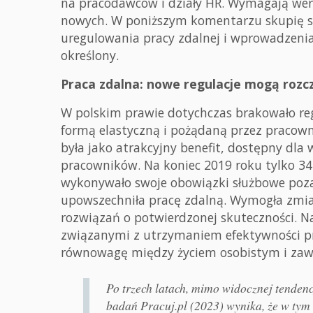
na pracodawców i działy HR. Wymagają weryf
nowych. W poniższym komentarzu skupię s
uregulowania pracy zdalnej i wprowadzeni
określony.
Praca zdalna: nowe regulacje mogą roz
W polskim prawie dotychczas brakowało regu
formą elastyczną i pożądaną przez pracow
była jako atrakcyjny benefit, dostępny dla w
pracowników. Na koniec 2019 roku tylko 345
wykonywało swoje obowiązki służbowe poza
upowszechniła pracę zdalną. Wymogła zmian
rozwiązań o potwierdzonej skuteczności. 
związanymi z utrzymaniem efektywności p
równowagę między życiem osobistym i zaw
Po trzech latach, mimo widocznej tendenc
badań Pracuj.pl (2023) wynika, że w ty