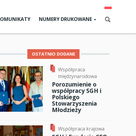
KOMUNIKATY
NUMERY DRUKOWANE
Aktualny numer
Szukaj
Numery archiwalne
OSTATNIO DODANE
Współpraca
dz SGH
międzynarodowa
cji
Porozumienie o
współpracy SGH i
zne
Polskiego
Stowarzyszenia
um SGH
Młodzieży
ok
er
ail
mia
Współpraca krajowa
ia