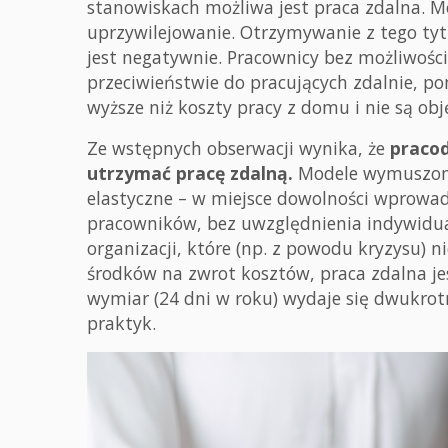
stanowiskach możliwa jest praca zdalna. Mo
uprzywilejowanie. Otrzymywanie z tego ty
jest negatywnie. Pracownicy bez możliwośc
przeciwieństwie do pracujących zdalnie, po
wyższe niż koszty pracy z domu i nie są ob
Ze wstępnych obserwacji wynika, że
pracod
utrzymać pracę zdalną.
Modele wymuszone
elastyczne – w miejsce dowolności wprowad
pracowników, bez uwzględnienia indywidual
organizacji, które (np. z powodu kryzysu)
środków na zwrot kosztów, praca zdalna jes
wymiar (24 dni w roku) wydaje się dwukrot
praktyk.