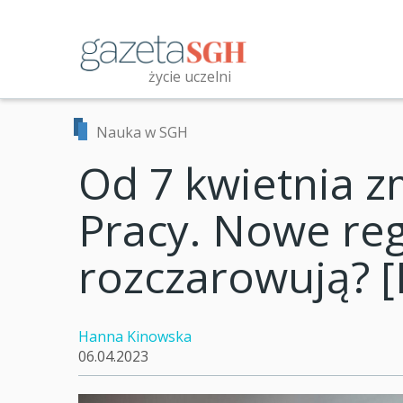
Przejdź
do
treści
życie uczelni
Przeszukaj witrynę
Nauka w SGH
Od 7 kwietnia z
Pracy. Nowe reg
rozczarowują? 
Hanna Kinowska
06.04.2023