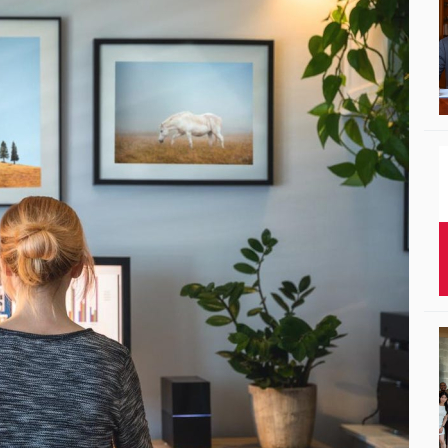
Studenci i doktor
Absolwenci
Współpraca mię
Współpraca z ot
Sport
Historia
Wspomnienia