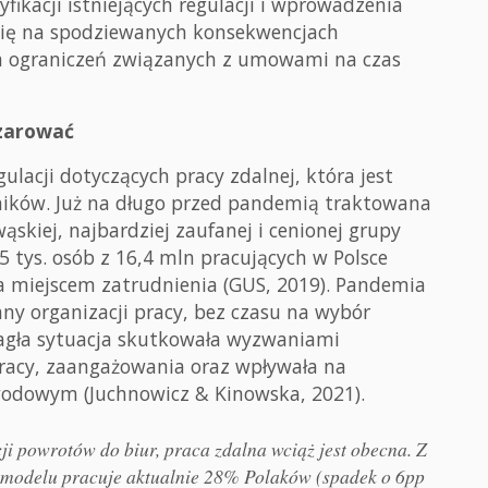
ikacji istniejących regulacji i wprowadzenia
ię na spodziewanych konsekwencjach
a ograniczeń związanych z umowami na czas
czarować
lacji dotyczących pracy zdalnej, która jest
ników. Już na długo przed pandemią traktowana
ąskiej, najbardziej zaufanej i cenionej grupy
 tys. osób z 16,4 mln pracujących w Polsce
 miejscem zatrudnienia (GUS, 2019). Pandemia
y organizacji pracy, bez czasu na wybór
Nagła sytuacja skutkowała wyzwaniami
racy, zaangażowania oraz wpływała na
odowym (Juchnowicz & Kinowska, 2021).
ji powrotów do biur, praca zdalna wciąż jest obecna. Z
m modelu pracuje aktualnie 28% Polaków (spadek o 6pp