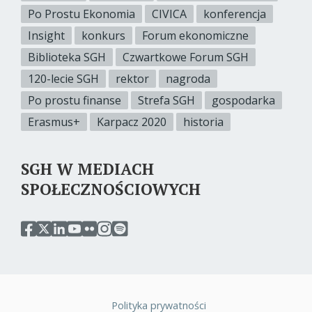
Po Prostu Ekonomia
CIVICA
konferencja
Insight
konkurs
Forum ekonomiczne
Biblioteka SGH
Czwartkowe Forum SGH
120-lecie SGH
rektor
nagroda
Po prostu finanse
Strefa SGH
gospodarka
Erasmus+
Karpacz 2020
historia
SGH W MEDIACH
SPOŁECZNOŚCIOWYCH
przejdź
przejdź
przejdź
przejdź
przejdź
przejdź
przejdź
do
do
do
do
do
do
do
serwisu
serwisu
serwisu
serwisu
serwisu
serwisu
serwisu
facebook
twitter
linkedin
youtube
flickr
instagram
spotify
sgh
sgh
sgh
sgh
sgh
sgh
sgh
Polityka prywatności