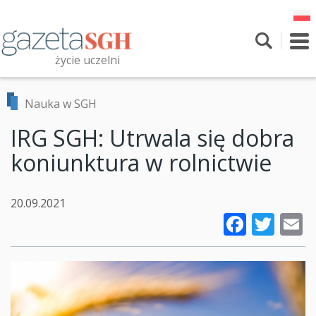
Przejdź
do
treści
To
nav
życie uczelni
Szukaj
Przeszukaj witrynę
Nauka w SGH
IRG SGH: Utrwala się dobra
koniunktura w rolnictwie
20.09.2021
Faceb
Twi
E