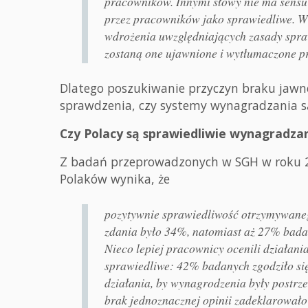
pracowników. Innymi słowy nie ma sensu 
przez pracowników jako sprawiedliwe. W
wdrożenia uwzględniających zasady spra
zostaną one ujawnione i wytłumaczone 
Dlatego poszukiwanie przyczyn braku jawno
sprawdzenia, czy systemy wynagradzania s
Czy Polacy są sprawiedliwie wynagradza
Z badań przeprowadzonych w SGH w roku 2
Polaków wynika, że
pozytywnie sprawiedliwość otrzymywane
zdania było 34%, natomiast aż 27% badan
Nieco lepiej pracownicy ocenili działan
sprawiedliwe: 42% badanych zgodziło się
działania, by wynagrodzenia były postrz
brak jednoznacznej opinii zadeklarował