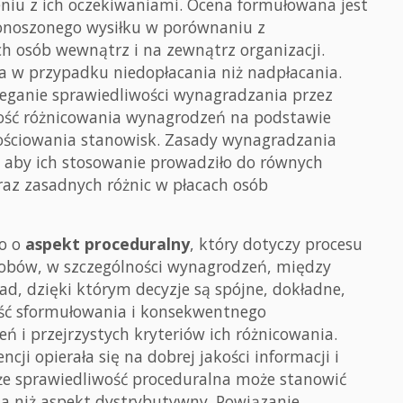
iu z ich oczekiwaniami. Ocena formułowana jest
ponoszonego wysiłku w porównaniu z
 osób wewnątrz i na zewnątrz organizacji.
a w przypadku niedopłacania niż nadpłacania.
ganie sprawiedliwości wynagradzania przez
ość różnicowania wynagrodzeń na podstawie
tościowania stanowisk. Zasady wynagradzania
 aby ich stosowanie prowadziło do równych
raz zasadnych różnic w płacach osób
no o
aspekt proceduralny
, który dotyczy procesu
obów, w szczególności wynagrodzeń, między
d, dzięki którym decyzje są spójne, dokładne,
ść sformułowania i konsekwentnego
 i przejrzystych kryteriów ich różnicowania.
i opierała się na dobrej jakości informacji i
że sprawiedliwość proceduralna może stanowić
a niż aspekt dystrybutywny. Powiązanie