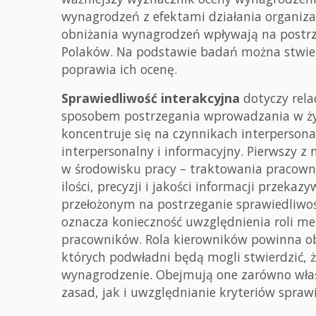
wynagrodzeń z efektami działania organiza
obniżania wynagrodzeń wpływają na postrz
Polaków. Na podstawie badań można stwier
poprawia ich ocenę.
Sprawiedliwość interakcyjna
dotyczy rela
sposobem postrzegania wprowadzania w życi
koncentruje się na czynnikach interperson
interpersonalny i informacyjny. Pierwszy z n
w środowisku pracy – traktowania pracowni
ilości, precyzji i jakości informacji przek
przełożonym na postrzeganie sprawiedliwo
oznacza konieczność uwzględnienia roli 
pracowników. Rola kierowników powinna ob
których podwładni będą mogli stwierdzić, 
wynagrodzenie. Obejmują one zarówno właś
zasad, jak i uwzględnianie kryteriów spraw