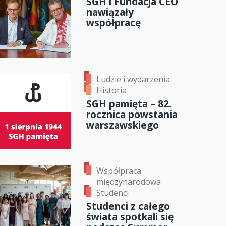
SGH i Fundacja CEO
nawiązały
anci
współpracę
dzynarodowa
oczeniem
Ludzie i wydarzenia
Historia
SGH pamięta – 82.
rocznica powstania
warszawskiego
Współpraca
międzynarodowa
Studenci
Studenci z całego
świata spotkali się