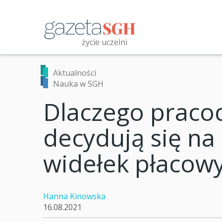
Przejdź
do
treści
życie uczelni
Przeszukaj witrynę
Aktualności
Nauka w SGH
Dlaczego praco
decydują się na
widełek płacow
Hanna Kinowska
16.08.2021