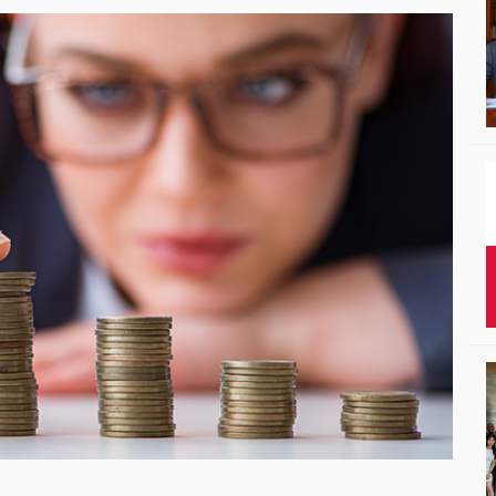
Studenci i doktor
Absolwenci
Współpraca mię
Współpraca z ot
Sport
Historia
Wspomnienia