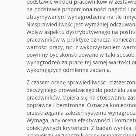
podstawie wkładu pracowników w zestawien
na podstawie proporcjonalności nagród i 
otrzymywanym wynagrodzenia na tle innych
Niesprawiedliwość jest wyraźniej odczuwan
Wpływ aspektu dystrybutywnego na postrze
pracowników w praktyce oznacza konieczn
wartości pracy, np. z wykorzystaniem war
powinny być skonstruowane w taki sposób,
wynagrodzeń za pracę tej samej wartości o
wykonujących odmienne zadania.
Z czasem ocenę sprawiedliwości rozszerzo
decyzyjnego prowadzącego do podziału zas
pracowników. Opiera się na stosowaniu zasa
poprawne i bezstronne. Oznacza konieczno
przestrzegania założeń systemu wynagrodzeń
Wymaga, aby ocena efektywności i kompetencj
obiektywnych kryteriach. Z badań wynika, 
ważniejszy wyznacznik oceny wynagrodzeni