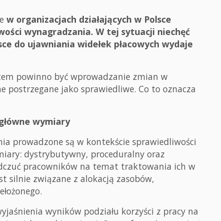
że
w organizacjach działających w Polsce
iwości wynagradzania. W tej sytuacji niechęć
olsce do ujawniania widełek płacowych wydaje
tetem powinno być wprowadzanie zmian w
e postrzegane jako sprawiedliwe. Co to oznacza
y główne wymiary
ia prowadzone są w kontekście sprawiedliwości
miary: dystrybutywny, proceduralny oraz
odczuć pracowników na temat traktowania ich w
est silnie związane z alokacją zasobów,
ełożonego.
wyjaśnienia wyników podziału korzyści z pracy na