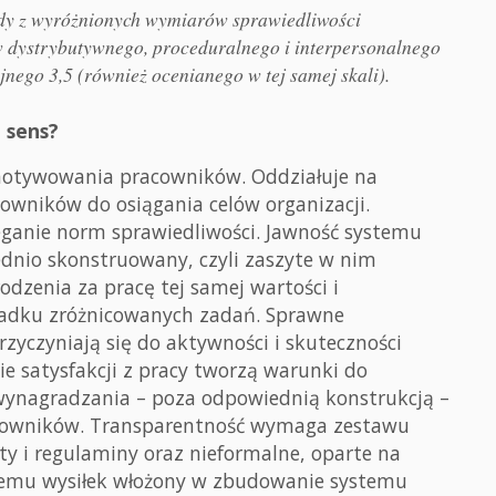
dy z wyróżnionych wymiarów sprawiedliwości
 dystrybutywnego, proceduralnego i interpersonalnego
yjnego 3,5 (również ocenianego w tej samej skali).
a sens?
otywowania pracowników. Oddziałuje na
cowników do osiągania celów organizacji.
eganie norm sprawiedliwości. Jawność systemu
ednio skonstruowany, czyli zaszyte w nim
enia za pracę tej samej wartości i
adku zróżnicowanych zadań. Sprawne
yczyniają się do aktywności i skuteczności
e satysfakcji z pracy tworzą warunki do
 wynagradzania – poza odpowiednią konstrukcją –
racowników. Transparentność wymaga zestawu
 i regulaminy oraz nieformalne, oparte na
 temu wysiłek włożony w zbudowanie systemu