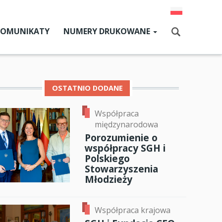
KOMUNIKATY
NUMERY DRUKOWANE
Aktualny numer
Szukaj
Numery archiwalne
OSTATNIO DODANE
Współpraca
dz SGH
międzynarodowa
cji
Porozumienie o
współpracy SGH i
zne
Polskiego
Stowarzyszenia
um SGH
Młodzieży
ok
er
ail
mia
Współpraca krajowa
ia