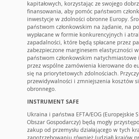
kapitałowych, korzystając ze swojego dobr
finansowania, aby pomóc państwom członk
inwestycje w zdolności obronne Europy. Śr
państwom członkowskim na żądanie, na po
wypłacane w formie konkurencyjnych i atra
zapadalności, które będą spłacane przez p
zabezpieczone marginesem elastyczności w
państwom członkowskim natychmiastowe i s
przez wspólne zamówienia kierowane do eu
się na priorytetowych zdolnościach. Przyczy
przewidywalności i zmniejszenia kosztów si
obronnego.
INSTRUMENT SAFE
Ukraina i państwa EFTA/EOG (Europejskie 
Obszar Gospodarczy) będą mogły przystęp
zakup od przemysłu działającego w tych k
zapotrzebowaniu również (udział) krajów p