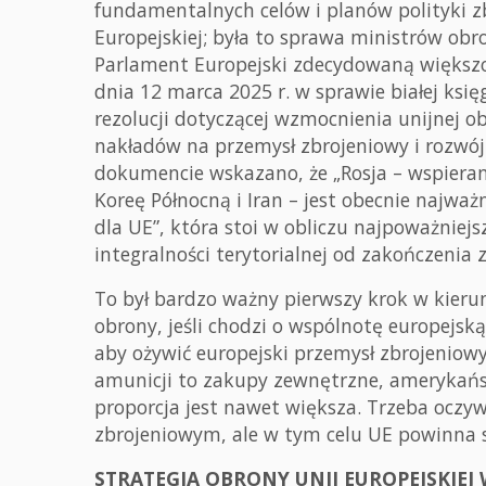
fundamentalnych celów i planów polityki z
Europejskiej; była to sprawa ministrów ob
Parlament Europejski zdecydowaną większośc
dnia 12 marca 2025 r. w sprawie białej księ
rezolucji dotyczącej wzmocnienia unijnej 
nakładów na przemysł zbrojeniowy i rozwó
dokumencie wskazano, że „Rosja – wspierana
Koreę Północną i Iran – jest obecnie najw
dla UE”, która stoi w obliczu najpoważniejs
integralności terytorialnej od zakończenia 
To był bardzo ważny pierwszy krok w kieru
obrony, jeśli chodzi o wspólnotę europejską
aby ożywić europejski przemysł zbrojeniow
amunicji to zakupy zewnętrzne, amerykańsk
proporcja jest nawet większa. Trzeba ocz
zbrojeniowym, ale w tym celu UE powinna s
STRATEGIA OBRONY UNII EUROPEJSKIEJ