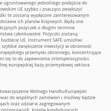
ze ugruntowanego jednolitego podejścia do
owskim UE szybko i znacząco zwiększyć
odki te zostaną wypłacone zainteresowanym
dstawie ich planów krajowych. Będą one
kcyjnych pożyczek o długim terminie
aństwa członkowskie. Pożyczki zostaną
 budżecie UE. Instrument SAFE umożliwi
zybkie zwiększenie inwestycji w obronność
ropejskiego przemysłu obronnego, koncentrujące
ni się to do zapewnienia interoperacyjności,
lnej europejskiej bazy przemysłowej sektora
Stowarzyszenie Wolnego Handlu/Europejski
ować do wspólnych zamówień i możliwy będzie
rajach oraz udział w zagregowanym
rzystępujących, krajów kandydujących,