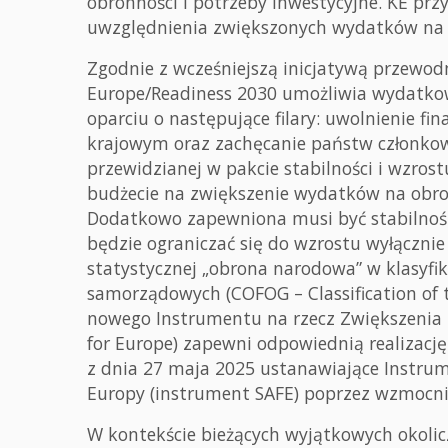
obronności i potrzeby inwestycyjne. KE pr
uwzględnienia zwiększonych wydatków na o
Zgodnie z wcześniejszą inicjatywą przewodn
Europe/Readiness 2030 umożliwia wydatko
oparciu o następujące filary: uwolnienie f
krajowym oraz zachęcanie państw członkows
przewidzianej w pakcie stabilności i wzro
budżecie na zwiększenie wydatków na obron
Dodatkowo zapewniona musi być stabilność
będzie ograniczać się do wzrostu wyłączni
statystycznej „obrona narodowa” w klasyfika
samorządowych (COFOG – Classification of 
nowego Instrumentu na rzecz Zwiększenia B
for Europe) zapewni odpowiednią realizacj
z dnia 27 maja 2025 ustanawiające Instru
Europy (instrument SAFE) poprzez wzmocni
W kontekście bieżących wyjątkowych okolic