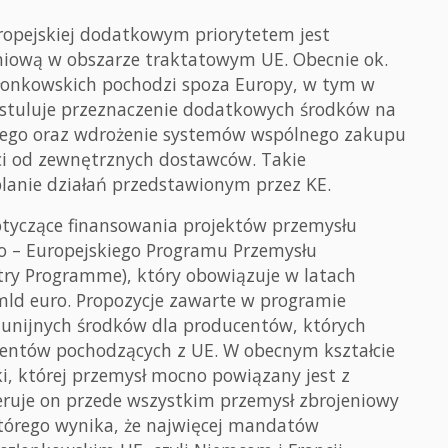
ropejskiej dodatkowym priorytetem jest
niową w obszarze traktatowym UE. Obecnie ok.
złonkowskich pochodzi spoza Europy, w tym w
postuluje przeznaczenie dodatkowych środków na
wego oraz wdrożenie systemów wspólnego zakupu
ści od zewnętrznych dostawców. Takie
planie działań przedstawionym przez KE.
otyczące finansowania projektów przemysłu
o – Europejskiego Programu Przemysłu
try Programme), który obowiązuje w latach
mld euro. Propozycje zawarte w programie
o unijnych środków dla producentów, których
entów pochodzących z UE. W obecnym kształcie
ki, której przemysł mocno powiązany jest z
feruje on przede wszystkim przemysł zbrojeniowy
 którego wynika, że najwięcej mandatów