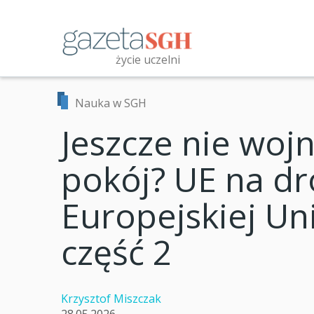
Przejdź
do
treści
życie uczelni
Przeszukaj witrynę
Nauka w SGH
Jeszcze nie wojn
pokój? UE na d
Europejskiej Un
część 2
Krzysztof Miszczak