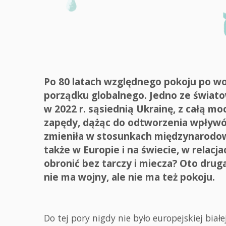
Po 80 latach względnego pokoju po woj
porządku globalnego. Jedno ze świato
w 2022 r. sąsiednią Ukrainę, z całą mo
zapędy, dążąc do odtworzenia wpływów
zmieniła w stosunkach międzynarodowy
także w Europie i na świecie, w relacj
obronić bez tarczy i miecza? Oto druga
nie ma wojny, ale nie ma też pokoju.
Do tej pory nigdy nie było europejskiej biał