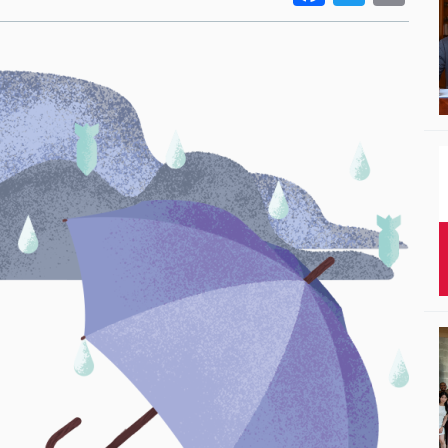
Studenci i doktor
Absolwenci
Współpraca mię
Współpraca z ot
Sport
Historia
Wspomnienia