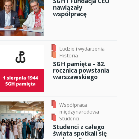
SGH i Fundacja CEO
nawiązały
anci
współpracę
dzynarodowa
oczeniem
Ludzie i wydarzenia
Historia
SGH pamięta – 82.
rocznica powstania
warszawskiego
Współpraca
międzynarodowa
Studenci
Studenci z całego
świata spotkali się