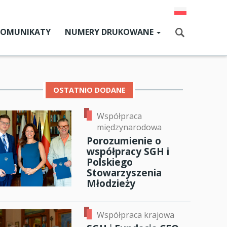
KOMUNIKATY
NUMERY DRUKOWANE
Aktualny numer
Szukaj
Numery archiwalne
OSTATNIO DODANE
Współpraca
dz SGH
międzynarodowa
cji
Porozumienie o
współpracy SGH i
zne
Polskiego
Stowarzyszenia
um SGH
Młodzieży
mia
ok
er
ail
Współpraca krajowa
ia