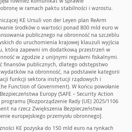
zyjęła również komunikat w sprawie
bronę w ramach paktu stabilności i wzrostu.
iczącej KE Ursuli von der Leyen plan ReArm
wanie środków o wartości ponad 800 mld euro w
inansowania publicznego na obronność na szczeblu
kich do uruchomienia krajowej klauzuli wyjścia
stu, która zapewni im dodatkową przestrzeń w
ność w zgodzie z unijnymi regułami fiskalnymi.
 finansów publicznych, dlatego odstępstwo
e wydatków na obronność, na podstawie kategorii
cji funkcji sektora instytucji rządowych i
the Function of Government). W końcu powołanie
ezpieczeństwa Europy (SAFE – Security Action
ę programu [Rozporządzenie Rady (UE) 2025/1106
ment na rzecz Zwiększenia Bezpieczeństwa
enie europejskiego przemysłu obronnego].
zności KE pozyska do 150 mld euro na rynkach