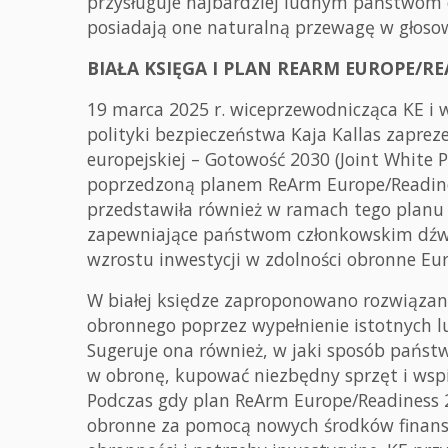
przysługuje najbardziej ludnym państwom c
posiadają one naturalną przewagę w głoso
BIAŁA KSIĘGA I PLAN REARM EUROPE/RE
19 marca 2025 r. wiceprzewodnicząca KE i w
polityki bezpieczeństwa Kaja Kallas zaprez
europejskiej – Gotowość 2030 (Joint White 
poprzedzoną planem ReArm Europe/Readine
przedstawiła również w ramach tego planu 
zapewniające państwom członkowskim dźwi
wzrostu inwestycji w zdolności obronne Eu
W białej księdze zaproponowano rozwiązan
obronnego poprzez wypełnienie istotnych l
Sugeruje ona również, w jaki sposób pańs
w obronę, kupować niezbędny sprzęt i wsp
Podczas gdy plan ReArm Europe/Readiness 
obronne za pomocą nowych środków finansow