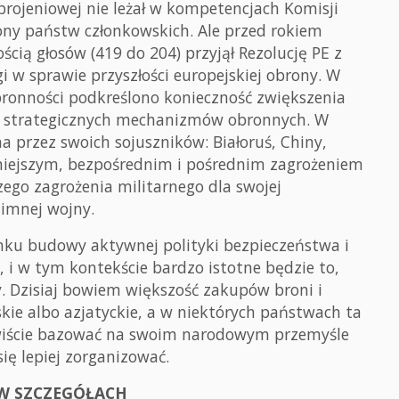
brojeniowej nie leżał w kompetencjach Komisji
rony państw członkowskich. Ale przed rokiem
ią głosów (419 do 204) przyjął Rezolucję PE z
gi w sprawie przyszłości europejskiej obrony. W
obronności podkreślono konieczność zwiększenia
j strategicznych mechanizmów obronnych. W
 przez swoich sojuszników: Białoruś, Chiny,
ażniejszym, bezpośrednim i pośrednim zagrożeniem
zego zagrożenia militarnego dla swojej
zimnej wojny.
nku budowy aktywnej polityki bezpieczeństwa i
, i w tym kontekście bardzo istotne będzie to,
y. Dzisiaj bowiem większość zakupów broni i
ie albo azjatyckie, a w niektórych państwach ta
ywiście bazować na swoim narodowym przemyśle
ię lepiej zorganizować.
 W SZCZEGÓŁACH