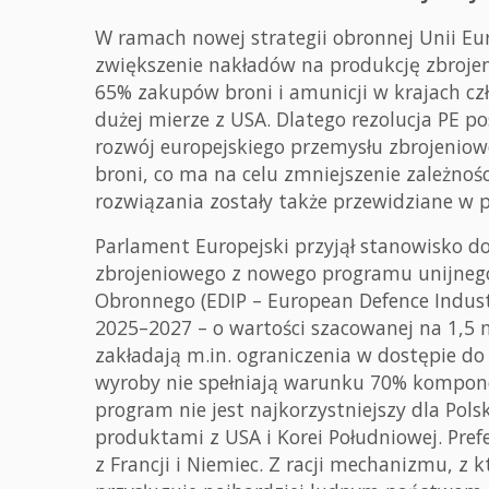
W ramach nowej strategii obronnej Unii Eu
zwiększenie nakładów na produkcję zbroje
65% zakupów broni i amunicji w krajach c
dużej mierze z USA. Dlatego rezolucja PE 
rozwój europejskiego przemysłu zbrojenio
broni, co ma na celu zmniejszenie zależno
rozwiązania zostały także przewidziane w 
Parlament Europejski przyjął stanowisko d
zbrojeniowego z nowego programu unijneg
Obronnego (EDIP – European Defence Indus
2025–2027 – o wartości szacowanej na 1,5 
zakładają m.in. ograniczenia w dostępie d
wyroby nie spełniają warunku 70% kompon
program nie jest najkorzystniejszy dla Pols
produktami z USA i Korei Południowej. Pre
z Francji i Niemiec. Z racji mechanizmu, z