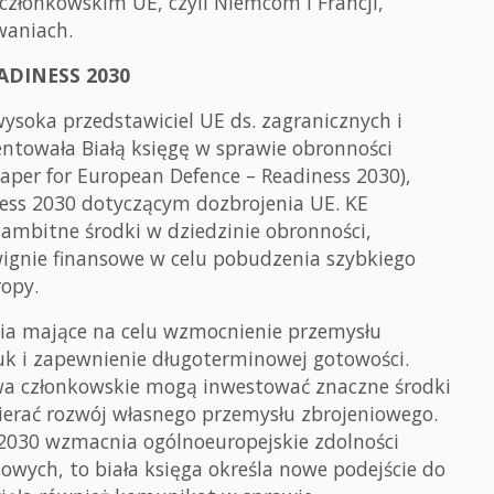
złonkowskim UE, czyli Niemcom i Francji,
waniach.
ADINESS 2030
ysoka przedstawiciel UE ds. zagranicznych i
entowała Białą księgę w sprawie obronności
Paper for European Defence – Readiness 2030),
ss 2030 dotyczącym dozbrojenia UE. KE
ambitne środki w dziedzinie obronności,
gnie finansowe w celu pobudzenia szybkiego
ropy.
ia mające na celu wzmocnienie przemysłu
uk i zapewnienie długoterminowej gotowości.
twa członkowskie mogą inwestować znaczne środki
ierać rozwój własnego przemysłu zbrojeniowego.
2030 wzmacnia ogólnoeuropejskie zdolności
ych, to biała księga określa nowe podejście do