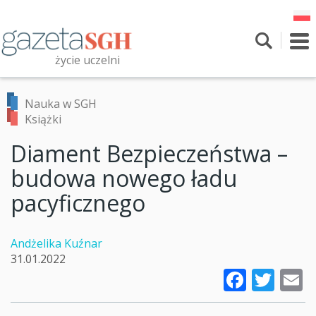
Przejdź
do
treści
To
nav
życie uczelni
Szukaj
Przeszukaj witrynę
Nauka w SGH
Książki
Diament Bezpieczeństwa –
budowa nowego ładu
pacyficznego
Andżelika Kuźnar
31.01.2022
Faceb
Twi
E