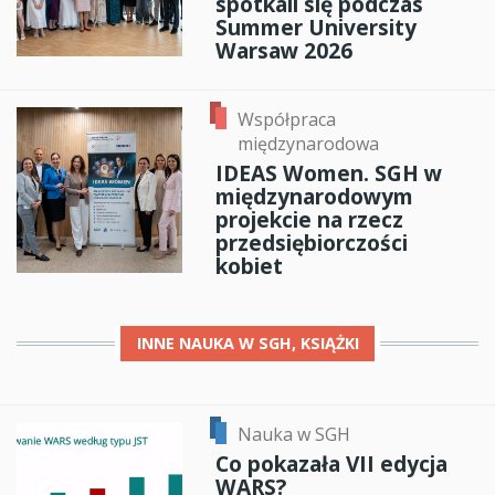
spotkali się podczas
Summer University
Warsaw 2026
Współpraca
międzynarodowa
IDEAS Women. SGH w
międzynarodowym
projekcie na rzecz
przedsiębiorczości
kobiet
INNE
NAUKA W SGH, KSIĄŻKI
Nauka w SGH
Co pokazała VII edycja
WARS?