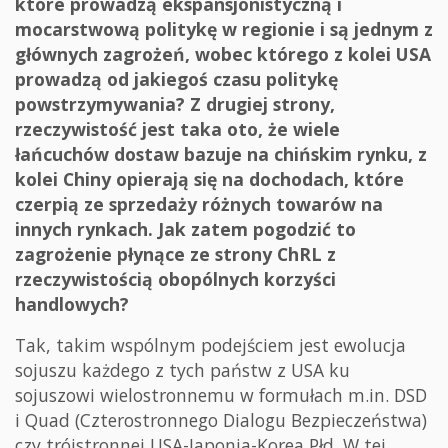
które prowadzą ekspansjonistyczną i
mocarstwową politykę w regionie i są jednym z
głównych zagrożeń, wobec którego z kolei USA
prowadzą od jakiegoś czasu politykę
powstrzymywania? Z drugiej strony,
rzeczywistość jest taka oto, że wiele
łańcuchów dostaw bazuje na chińskim rynku, z
kolei Chiny opierają się na dochodach, które
czerpią ze sprzedaży różnych towarów na
innych rynkach. Jak zatem pogodzić to
zagrożenie płynące ze strony ChRL z
rzeczywistością obopólnych korzyści
handlowych?
Tak, takim wspólnym podejściem jest ewolucja
sojuszu każdego z tych państw z USA ku
sojuszowi wielostronnemu w formułach m.in. DSD
i Quad (Czterostronnego Dialogu Bezpieczeństwa)
czy trójstronnej USA-Japonia-Korea Płd. W tej