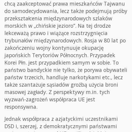
chcą zaakceptować prawa mieszkańców Tajwanu
do samodecydowania, lecz także podejmują próby
przekształcenia międzynarodowych szlaków
morskich w „chińskie jezioro”. Na tej drodze
lekceważą prawo i wiążące rozstrzygnięcia
trybunałów międzynarodowych. Rosja w 80 lat po
zakończeniu wojny kontynuuje okupację
japońskich Terytoriów Północnych. Przypadek
Korei Płn. jest przypadkiem samym w sobie. To
państwo bandyckie nie tylko, że porywa obywateli
państw trzecich, handluje narkotykami etc., lecz
także szantażuje sąsiadów groźbą użycia broni
masowej zagłady. Z perspektywy m.in. tych
wyzwań-zagrożeń współpraca UE jest
responsywna.
Jednak współpraca z azjatyckimi uczestnikami
DSD i, szerzej, z demokratycznymi państwami