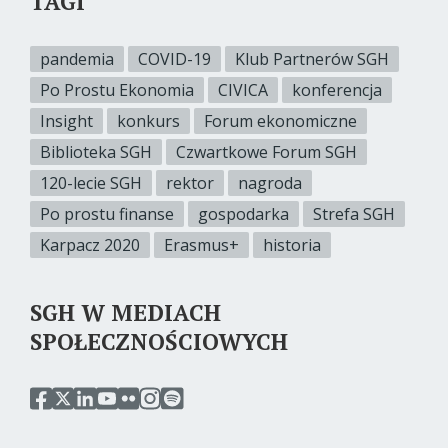
TAGI
pandemia
COVID-19
Klub Partnerów SGH
Po Prostu Ekonomia
CIVICA
konferencja
Insight
konkurs
Forum ekonomiczne
Biblioteka SGH
Czwartkowe Forum SGH
120-lecie SGH
rektor
nagroda
Po prostu finanse
gospodarka
Strefa SGH
Karpacz 2020
Erasmus+
historia
SGH W MEDIACH
SPOŁECZNOŚCIOWYCH
przejdź
przejdź
przejdź
przejdź
przejdź
przejdź
przejdź
do
do
do
do
do
do
do
serwisu
serwisu
serwisu
serwisu
serwisu
serwisu
serwisu