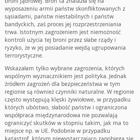
broni jądrowej. Broń ta znalazła się na
wyposażeniu armii państw skonfliktowanych z
sąsiadami, państw niestabilnych i państw
bandyckich, zaś proces jej rozprzestrzeniania
trwa. Istotnym zagrożeniem jest niemożność
kontroli użycia tej broni przez słabe rządy i
ryzyko, że w jej posiadanie wejdą ugrupowania
terrorystyczne.
Wskazałam tylko wybrane zagrożenia, których
wspólnym wyznacznikiem jest polityka. Jednak
źródłem zagrożeń dla bezpieczeństwa w tym
regionie są również czynniki naturalne. W regionie
często występują klęski żywiołowe, w przypadku
których ubóstwo, słabość państw i ograniczona
współpraca międzynarodowa nie pozwalają
ograniczyć skutków w stopniu takim, jak ma to
miejsce np. w UE. Podobnie w przypadku
katastrof, którym niewystarczająco zapobiega się