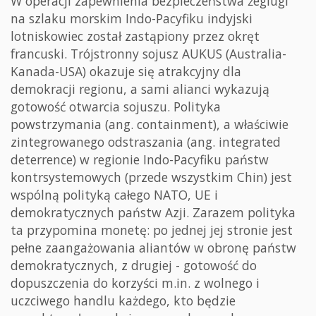
W operacji zapewnienia bezpieczeństwa żeglugi
na szlaku morskim Indo-Pacyfiku indyjski
lotniskowiec został zastąpiony przez okręt
francuski. Trójstronny sojusz AUKUS (Australia-
Kanada-USA) okazuje się atrakcyjny dla
demokracji regionu, a sami alianci wykazują
gotowość otwarcia sojuszu. Polityka
powstrzymania (ang. containment), a właściwie
zintegrowanego odstraszania (ang. integrated
deterrence) w regionie Indo-Pacyfiku państw
kontrsystemowych (przede wszystkim Chin) jest
wspólną polityką całego NATO, UE i
demokratycznych państw Azji. Zarazem polityka
ta przypomina monetę: po jednej jej stronie jest
pełne zaangażowania aliantów w obronę państw
demokratycznych, z drugiej - gotowość do
dopuszczenia do korzyści m.in. z wolnego i
uczciwego handlu każdego, kto będzie