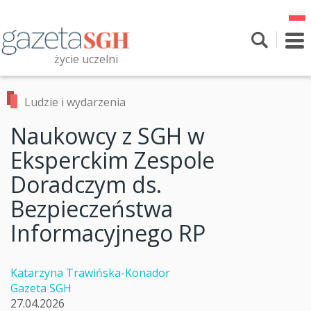
Przejdź
do
treści
To
nav
życie uczelni
Szukaj
Przeszukaj witrynę
Ludzie i wydarzenia
Naukowcy z SGH w
Eksperckim Zespole
Doradczym ds.
Bezpieczeństwa
Informacyjnego RP
Katarzyna Trawińska-Konador
Gazeta SGH
27.04.2026