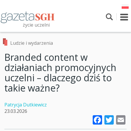
Przejdź
do
treści
To
nav
życie uczelni
Szukaj
Przeszukaj witrynę
Ludzie i wydarzenia
Branded content w
działaniach promocyjnych
uczelni – dlaczego dziś to
takie ważne?
Patrycja Dutkiewicz
23.03.2026
Faceb
Twi
E