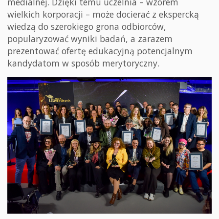
medialnej. Dzięki temu uczelnia – wzorem
wielkich korporacji – może docierać z ekspercką
wiedzą do szerokiego grona odbiorców,
popularyzować wyniki badań, a zarazem
prezentować ofertę edukacyjną potencjalnym
kandydatom w sposób merytoryczny.