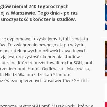
 z głów niemal 240 tegorocznych
j w Warszawie. Tego dnia - po raz
się uroczystość ukończenia studiów.
ę dyplomową i uzyskujemy tytuł licencjata
dów. To zwieńczenie pewnego etapu w życiu,
kże początek nowych możliwości zawodowych.
zją jest uroczystość ukończenia studiów -
uczelni, które reprezentowali rektor SGH, prof.
toczeniem prof. Hanna Godlewska - Majkowska,
ta Niedziółka oraz dziekan Studium
raz świeżo upieczonych absolwentów SGH i ich
 rozpoczął rektor SGH prof. Marek Rocki, który w