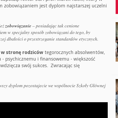
m zobowiązaniem jest dyplom najstarszej uczelni
ież
zobowiązanie
– posiadając tak cenione
iem w specjalny sposób zobowiązani do tego, by
ej dbałości o przestrzeganie standardów etycznych.
ł
w stronę rodziców
tegorocznych absolwentów,
u - psychicznemu i finansowemu - większość
awdzięcza swój sukces. Zwracając się
awszy dyplom pozostajecie we wspólnocie Szkoły Głównej