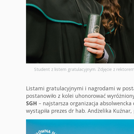
Student z listem gratulacyjnym. Zdjęcie z rektor
Listami gratulacyjnymi i nagrodami w pos
postanowiło z kolei uhonorować wyróżnio
SGH
– najstarsza organizacja absolwencka d
wystąpiła prezes dr hab. Andżelika Kuźnar, 