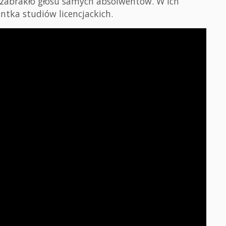
e zabrakło głosu samych absolwentów. W ich
ntka studiów licencjackich.