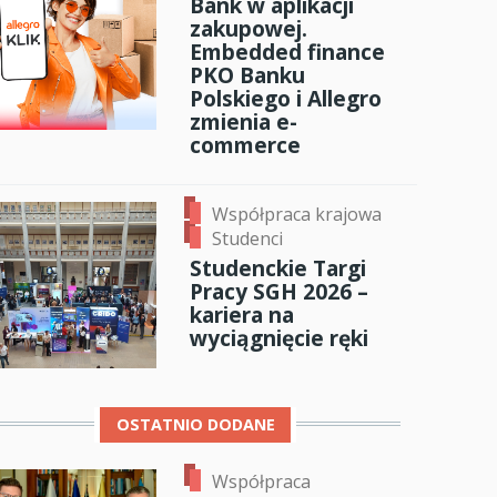
Bank w aplikacji
zakupowej.
anci
Embedded finance
PKO Banku
Polskiego i Allegro
zmienia e-
dzynarodowa
commerce
oczeniem
Współpraca krajowa
Studenci
Studenckie Targi
Pracy SGH 2026 –
kariera na
wyciągnięcie ręki
OSTATNIO DODANE
Współpraca