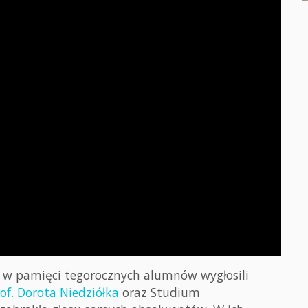
 w pamięci tegorocznych alumnów wygłosili
of. Dorota Niedziółka
oraz Studium