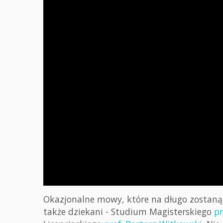
Okazjonalne mowy, które na długo zostaną
także dziekani - Studium Magisterskiego
pr