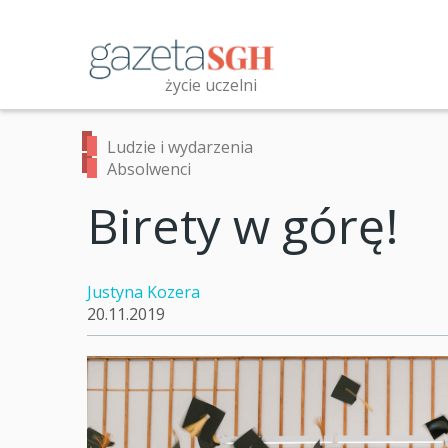
Przejdź
do
treści
życie uczelni
Przeszukaj witrynę
Ludzie i wydarzenia
Absolwenci
Birety w górę!
Justyna Kozera
20.11.2019