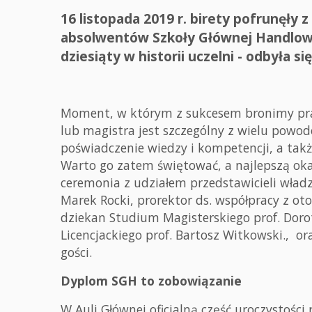
16 listopada 2019 r. birety pofrunęły
absolwentów Szkoły Głównej Handlowe
dziesiąty w historii uczelni - odbyła 
Moment, w którym z sukcesem bronimy prac
lub magistra jest szczególny z wielu powo
poświadczenie wiedzy i kompetencji, a ta
Warto go zatem świętować, a najlepszą oka
ceremonia z udziałem przedstawicieli władz 
Marek Rocki, prorektor ds. współpracy z o
dziekan Studium Magisterskiego prof. Doro
Licencjackiego prof. Bartosz Witkowski., o
gości.
Dyplom SGH to zobowiązanie
W Auli Głównej oficjalną część uroczystości