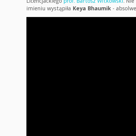
Licencjackiego
prof. Bartosz Witkowski
. Ni
imieniu wystąpiła
Keya Bhaumik
- absolwe