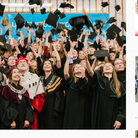
Studenci i doktor
Absolwenci
Współpraca mię
Współpraca z ot
Sport
Historia
Wspomnienia