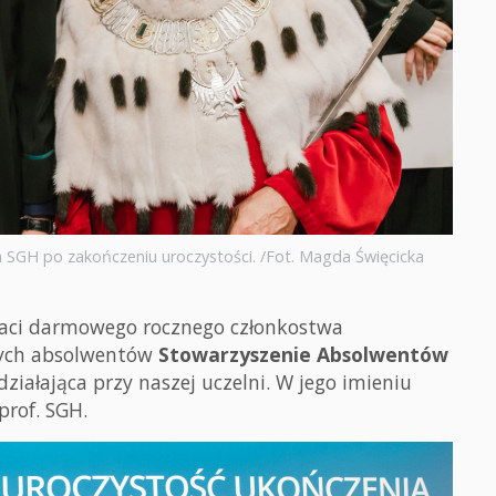
em SGH po zakończeniu uroczystości. /Fot. Magda Święcicka
taci darmowego rocznego członkostwa
nych absolwentów
Stowarzyszenie Absolwentów
ziałająca przy naszej uczelni. W jego imieniu
prof. SGH.