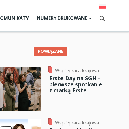
KOMUNIKATY
NUMERY DRUKOWANE
Aktualny numer
Szukaj
Numery archiwalne
POWIĄZANE
dz SGH
Współpraca krajowa
Erste Day na SGH –
cji
ok
er
ail
pierwsze spotkanie
z marką Erste
zne
um SGH
mia
Współpraca krajowa
ia