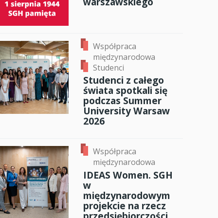
warszawskiego
Współpraca
międzynarodowa
Studenci
Studenci z całego
świata spotkali się
podczas Summer
University Warsaw
2026
Współpraca
międzynarodowa
IDEAS Women. SGH
w
międzynarodowym
projekcie na rzecz
przedsiębiorczości