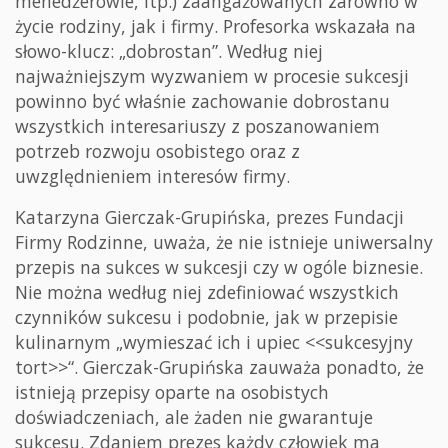
menedżerowie, itp.) zaangażowanych zarówno w
życie rodziny, jak i firmy. Profesorka wskazała na
słowo-klucz: „dobrostan”. Według niej
najważniejszym wyzwaniem w procesie sukcesji
powinno być właśnie zachowanie dobrostanu
wszystkich interesariuszy z poszanowaniem
potrzeb rozwoju osobistego oraz z
uwzględnieniem interesów firmy.
Katarzyna Gierczak-Grupińska, prezes Fundacji
Firmy Rodzinne, uważa, że nie istnieje uniwersalny
przepis na sukces w sukcesji czy w ogóle biznesie.
Nie można według niej zdefiniować wszystkich
czynników sukcesu i podobnie, jak w przepisie
kulinarnym „wymieszać ich i upiec <<sukcesyjny
tort>>“. Gierczak-Grupińska zauważa ponadto, że
istnieją przepisy oparte na osobistych
doświadczeniach, ale żaden nie gwarantuje
sukcesu. Zdaniem prezes każdy człowiek ma