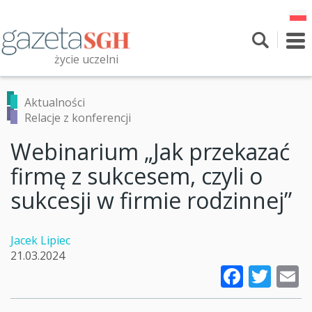
Przejdź
do
treści
To
nav
życie uczelni
Szukaj
Przeszukaj witrynę
Aktualności
Relacje z konferencji
Webinarium „Jak przekazać
firmę z sukcesem, czyli o
sukcesji w firmie rodzinnej”
Jacek Lipiec
21.03.2024
Faceb
Twi
E