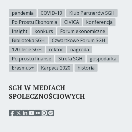
pandemia
COVID-19
Klub Partnerów SGH
Po Prostu Ekonomia
CIVICA
konferencja
Insight
konkurs
Forum ekonomiczne
Biblioteka SGH
Czwartkowe Forum SGH
120-lecie SGH
rektor
nagroda
Po prostu finanse
Strefa SGH
gospodarka
Erasmus+
Karpacz 2020
historia
SGH W MEDIACH
SPOŁECZNOŚCIOWYCH
przejdź
przejdź
przejdź
przejdź
przejdź
przejdź
przejdź
do
do
do
do
do
do
do
serwisu
serwisu
serwisu
serwisu
serwisu
serwisu
serwisu
facebook
twitter
linkedin
youtube
flickr
instagram
spotify