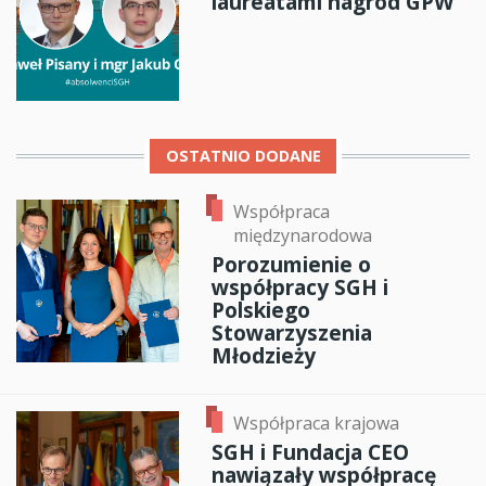
laureatami nagród GPW
OSTATNIO DODANE
Współpraca
międzynarodowa
Porozumienie o
współpracy SGH i
Polskiego
Stowarzyszenia
Młodzieży
Współpraca krajowa
SGH i Fundacja CEO
nawiązały współpracę