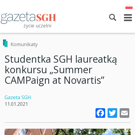
Przejdź
do
treści
To
nav
życie uczelni
Szukaj
Przeszukaj witrynę
Komunikaty
Studentka SGH laureatką
konkursu „Summer
CAMPaign at Novartis”
Gazeta SGH
11.01.2021
Faceb
Twi
E