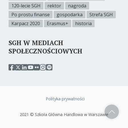
120-lecie SGH
rektor
nagroda
Po prostu finanse
gospodarka
Strefa SGH
Karpacz 2020
Erasmus+
historia
SGH W MEDIACH
SPOŁECZNOŚCIOWYCH
przejdź
przejdź
przejdź
przejdź
przejdź
przejdź
przejdź
do
do
do
do
do
do
do
serwisu
serwisu
serwisu
serwisu
serwisu
serwisu
serwisu
facebook
twitter
linkedin
youtube
flickr
instagram
spotify
sgh
sgh
sgh
sgh
sgh
sgh
sgh
Polityka prywatności
Stopka
2021 © Szkoła Główna Handlowa w Warszawie