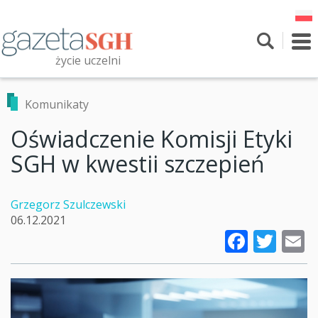
Przejdź
do
treści
To
nav
życie uczelni
Szukaj
Przeszukaj witrynę
Komunikaty
Oświadczenie Komisji Etyki
SGH w kwestii szczepień
Grzegorz Szulczewski
06.12.2021
Faceb
Twi
E