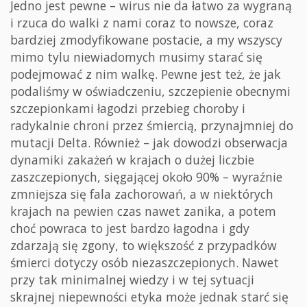
Jedno jest pewne – wirus nie da łatwo za wygraną
i rzuca do walki z nami coraz to nowsze, coraz
bardziej zmodyfikowane postacie, a my wszyscy
mimo tylu niewiadomych musimy starać się
podejmować z nim walkę. Pewne jest też, że jak
podaliśmy w oświadczeniu, szczepienie obecnymi
szczepionkami łagodzi przebieg choroby i
radykalnie chroni przez śmiercią, przynajmniej do
mutacji Delta. Również – jak dowodzi obserwacja
dynamiki zakażeń w krajach o dużej liczbie
zaszczepionych, sięgającej około 90% – wyraźnie
zmniejsza się fala zachorowań, a w niektórych
krajach na pewien czas nawet zanika, a potem
choć powraca to jest bardzo łagodna i gdy
zdarzają się zgony, to większość z przypadków
śmierci dotyczy osób niezaszczepionych. Nawet
przy tak minimalnej wiedzy i w tej sytuacji
skrajnej niepewności etyka może jednak starć się