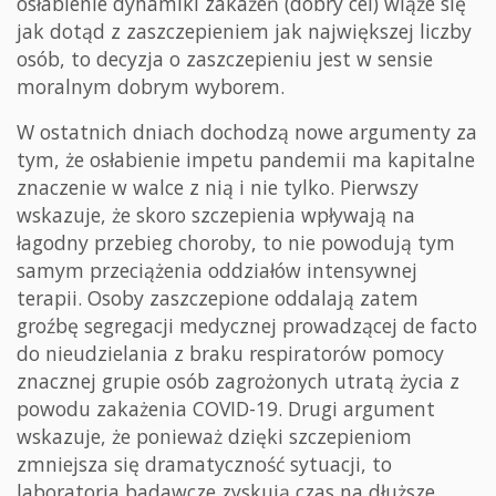
osłabienie dynamiki zakażeń (dobry cel) wiąże się
jak dotąd z zaszczepieniem jak największej liczby
osób, to decyzja o zaszczepieniu jest w sensie
moralnym dobrym wyborem.
W ostatnich dniach dochodzą nowe argumenty za
tym, że osłabienie impetu pandemii ma kapitalne
znaczenie w walce z nią i nie tylko. Pierwszy
wskazuje, że skoro szczepienia wpływają na
łagodny przebieg choroby, to nie powodują tym
samym przeciążenia oddziałów intensywnej
terapii. Osoby zaszczepione oddalają zatem
groźbę segregacji medycznej prowadzącej de facto
do nieudzielania z braku respiratorów pomocy
znacznej grupie osób zagrożonych utratą życia z
powodu zakażenia COVID-19. Drugi argument
wskazuje, że ponieważ dzięki szczepieniom
zmniejsza się dramatyczność sytuacji, to
laboratoria badawcze zyskują czas na dłuższe