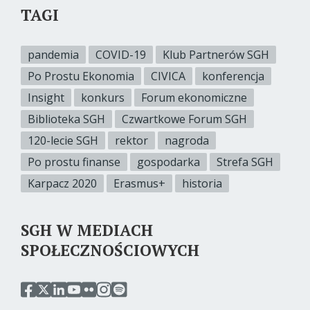
TAGI
pandemia
COVID-19
Klub Partnerów SGH
Po Prostu Ekonomia
CIVICA
konferencja
Insight
konkurs
Forum ekonomiczne
Biblioteka SGH
Czwartkowe Forum SGH
120-lecie SGH
rektor
nagroda
Po prostu finanse
gospodarka
Strefa SGH
Karpacz 2020
Erasmus+
historia
SGH W MEDIACH
SPOŁECZNOŚCIOWYCH
przejdź
przejdź
przejdź
przejdź
przejdź
przejdź
przejdź
do
do
do
do
do
do
do