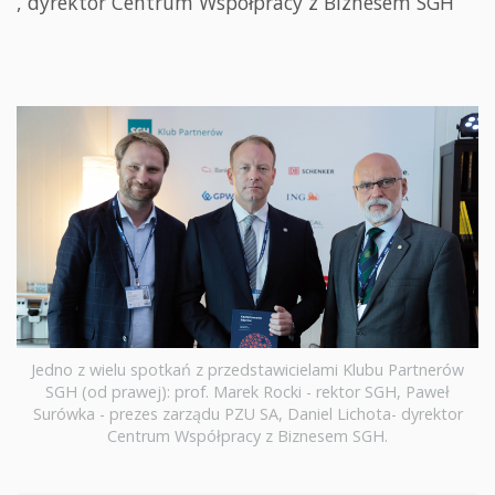
, dyrektor Centrum Współpracy z Biznesem SGH
Jedno z wielu spotkań z przedstawicielami Klubu Partnerów
SGH (od prawej): prof. Marek Rocki - rektor SGH, Paweł
Surówka - prezes zarządu PZU SA, Daniel Lichota- dyrektor
Centrum Współpracy z Biznesem SGH.