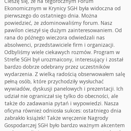
Cieszę się, że na tegorocznym Forum
Ekonomicznym w Krynicy SGH była widoczna od
pierwszego do ostatniego dnia. Można
powiedzieć, że zdominowaliśmy forum. Nasz
pawilon cieszył się dużym zainteresowaniem. Od
rana do późnego wieczora odwiedzali nas
absolwenci, przedstawiciele firm i organizacji.
Odbyliśmy wiele ciekawych rozmów. Program w
Strefie SGH był urozmaicony, interesujący i został
bardzo dobrze odebrany przez uczestników
wydarzenia. Z wielką radością obserwowałem salę
pełną osób, które przychodziły wysłuchać
wywiadów, dyskusji panelowych i prezentacji. Ich
udział nie ograniczał się tylko do obecności, ale
także do zadawania pytań i wypowiedzi. Nasza
oficyna również odniosła sukces: ostatniego dnia
zabrakło książek! Także wręczenie Nagrody
Gospodarczej SGH było bardzo ważnym akcentem