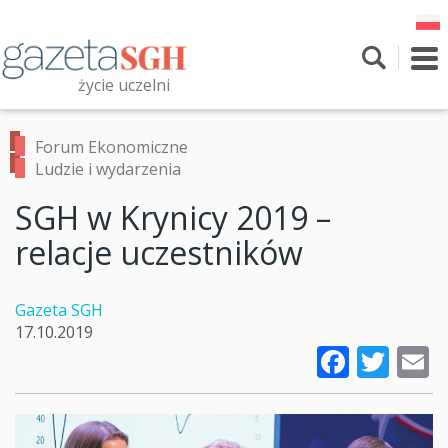
Przejdź
do
treści
To
nav
życie uczelni
Szukaj
Przeszukaj witrynę
Forum Ekonomiczne
Ludzie i wydarzenia
SGH w Krynicy 2019 –
relacje uczestników
Gazeta SGH
17.10.2019
Faceb
Twi
E