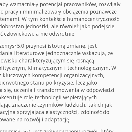
 aby wzmacniały potencjał pracowników, rozwijały
o pracy i minimalizowały obciążenia poznawcze
systemami. W tym kontekście humanocentryczność
dobrostan jednostki, ale również jako podejście
 człowiekowi, a nie odwrotnie.
mysł 5.0 przynosi istotną zmianę, jest
dania literaturowe jednoznacznie wskazują, że
dowisku charakteryzującym się rosnącą
litycznym, klimatycznym i technologicznym. W
 z kluczowych kompetencji organizacyjnych,
ierwotnego stanu po kryzysie, lecz jako
się, uczenia i transformowania w odpowiedzi
akcentuje rolę technologii wspierających
ając znaczenie czynników ludzkich, takich jak
cyjna sprzyjająca elastyczności, zdolność do
owane na rozwój i adaptację.
zemysłu 5.0, jest zrównoważony rozwój, który