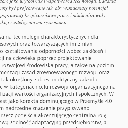
akże jako użytkownik i współtwórca technologii. Badania
winny być projektowane tak, aby wzmacniały potencjał
 poprawiały bezpieczeństwo pracy i minimalizowały
kcji z inteligentnymi systemami.
wania technologii charakterystycznych dla
ocesowych oraz towarzyszących im zmian
o kształtowania odporności wobec zakłóceń i
cji na człowieka poprzez projektowanie
o rozwojowi środowiska pracy, a także na poziom
lementacji zasad zrównoważonego rozwoju oraz
 Tak określony zakres analityczny zakłada
ie w kategoriach celu rozwoju organizacyjnego na
lizacji wartości organizacyjnych i społecznych. W
jest jako korekta dominującego w Przemyśle 4.0
m nadrzędne znaczenie przypisywano
 rzecz podejścia akcentującego centralną rolę
lową zdolność adaptacyjną przedsiębiorstw, a