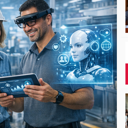
Studenci i doktor
Absolwenci
Współpraca mię
Współpraca z ot
Sport
Historia
Wspomnienia