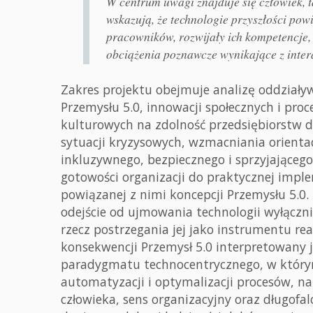
W centrum uwagi znajduje się człowiek, t
wskazują, że technologie przyszłości po
pracowników, rozwijały ich kompetencje,
obciążenia poznawcze wynikające z intera
Zakres projektu obejmuje analizę oddziały
Przemysłu 5.0, innowacji społecznych i pr
kulturowych na zdolność przedsiębiorstw d
sytuacji kryzysowych, wzmacniania orienta
inkluzywnego, bezpiecznego i sprzyjająceg
gotowości organizacji do praktycznej imp
powiązanej z nimi koncepcji Przemysłu 5.0.
odejście od ujmowania technologii wyłączn
rzecz postrzegania jej jako instrumentu rea
konsekwencji Przemysł 5.0 interpretowany 
paradygmatu technocentrycznego, w który
automatyzacji i optymalizacji procesów, na
człowieka, sens organizacyjny oraz długofa