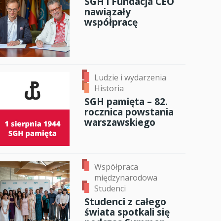
SGH i Fundacja CEO
nawiązały
anci
współpracę
dzynarodowa
oczeniem
Ludzie i wydarzenia
Historia
SGH pamięta – 82.
rocznica powstania
warszawskiego
Współpraca
międzynarodowa
Studenci
Studenci z całego
świata spotkali się