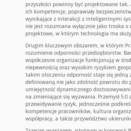
przyszłości powinny być projektowane tak,
ich kompetencje, poprawiały bezpieczeństw
wynikające z interakcji z inteligentnymi 
nie jest rozumiana wyłącznie jako troska o 
projektowe, w którym technologia ma służyć
Drugim kluczowym obszarem, w którym Prze
rozumienie odporności przedsiębiorstw. Ba
współczesne organizacje funkcjonują w śro
niepewnością oraz wysokim ryzykiem geopo
takim otoczeniu odporność staje się jedną
definiowaną nie jako zdolność powrotu do p
umiejętność dynamicznego dostosowywania 
na zmieniające się wyzwania. Przemysł 5.0 
przewidywanie ryzyk, jednocześnie podkreśl
kompetencje pracowników, kultura organiza
współpracy, a także przywództwo ukierunk
Trzecim wymiarem, istotnym w koncepcji Pr