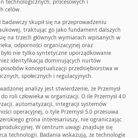
ań technologicznych, procesowych i
ch celów.
ół badawczy skupił się na przeprowadzeniu
naukowej, traktując go jako fundament dalszych
 się na trzech głównych wymiarach wpisanych w
wieka, odporności organizacyjnej oraz
yło nie tylko syntetyczne uporządkowanie
nież identyfikacja dominujących nurtów
 sposobów konceptualizacji przedsiębiorstwa w
znych, społecznych i regulacyjnych.
adzonej analizy jest stwierdzenie, że Przemysł
o roli człowieka w organizacji. O ile Przemysł 4.0
zacji, automatyzacji, integracji systemów
ści operacyjnej, o tyle Przemysł 5.0 przesuwa
zerokiego grona interesariuszy, nie ograniczając
 produkcyjnej. W centrum uwagi znajduje się
rca technologii. Badania wskazują, że technologie