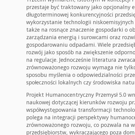
przestaje być traktowany jako opcjonalny e
długoterminowej konkurencyjności przedsię
wykorzystanie technologii niskoemisyjnych
także na rosnące znaczenie gospodarki o 
zarządzania energią i surowcami oraz roz
gospodarowaniu odpadami. Wiele przedsię
rozwój jako sposób na zwiększenie odpornoś
na regulacje. Jednocześnie literatura zwrac
zrównoważonego rozwoju wymaga nie tylko 
sposobu myślenia o odpowiedzialności prze
społeczności lokalnych czy środowiska natu
Projekt Humanocentryczny Przemysł 5.0 wno
naukowej dotyczącej kierunków rozwoju pr
współwystępowania transformacji technologi
polega na integracji perspektywy humanocen
zrównoważonego rozwoju, co pozwala na wy
przedsiębiorstw, wykraczającego poza domi