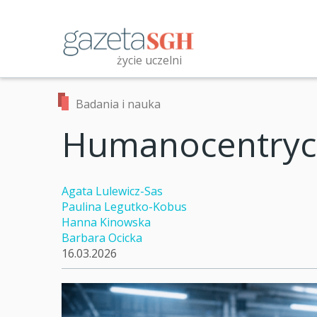
Przejdź
do
treści
życie uczelni
Przeszukaj witrynę
Badania i nauka
Humanocentrycz
Agata Lulewicz-Sas
Paulina Legutko-Kobus
Hanna Kinowska
Barbara Ocicka
16.03.2026