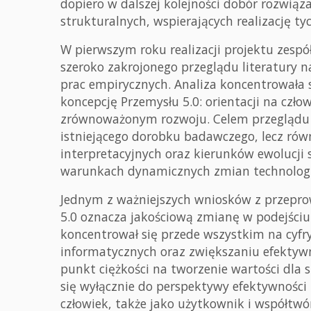
dopiero w dalszej kolejności dobór rozwiąz
strukturalnych, wspierających realizację ty
W pierwszym roku realizacji projektu zesp
szeroko zakrojonego przeglądu literatury 
prac empirycznych. Analiza koncentrowała
koncepcję Przemysłu 5.0: orientacji na czło
zrównoważonym rozwoju. Celem przeglądu b
istniejącego dorobku badawczego, lecz rów
interpretacyjnych oraz kierunków ewolucji
warunkach dynamicznych zmian technologic
Jednym z ważniejszych wniosków z przeprow
5.0 oznacza jakościową zmianę w podejściu d
koncentrował się przede wszystkim na cyfry
informatycznych oraz zwiększaniu efektywno
punkt ciężkości na tworzenie wartości dla s
się wyłącznie do perspektywy efektywności
człowiek, także jako użytkownik i współtwó