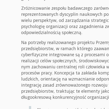
Zróżnicowanie zespołu badawczego zarówno
reprezentowanych dyscyplin naukowych poz
wielu perspektyw, od zarządzania strategic
psychologię organizacji oraz zagadnienia z
odpowiedzialnością społeczną.
Na potrzeby realizowanego projektu Przemy
przedsiębiorstw, w ramach którego zaawan
cyberfizyczne integrowane są z procesami
realizacji celów społecznych, środowiskowy
nym zachowaniu centralnej roli człowieka w
procesów pracy. Koncepcja ta zakłada komp
ludzkich, orientację na wzmacnianie odpor
integrację zasad zrównoważonego rozwoju 
przedsiębiorstw, traktując te elementy ja
długookresową konkurencyjność organizacji