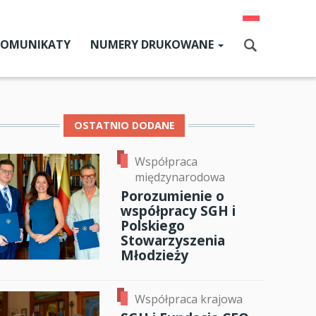
KOMUNIKATY
NUMERY DRUKOWANE
Aktualny numer
Szukaj
Numery archiwalne
OSTATNIO DODANE
Współpraca
dz SGH
międzynarodowa
cji
Porozumienie o
współpracy SGH i
zne
Polskiego
ok
er
ail
Stowarzyszenia
um SGH
Młodzieży
mia
Współpraca krajowa
ia