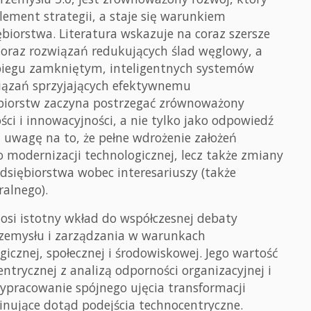
lement strategii, a staje się warunkiem
biorstwa. Literatura wskazuje na coraz szersze
 oraz rozwiązań redukujących ślad węglowy, a
obiegu zamkniętym, inteligentnych systemów
wiązań sprzyjających efektywnemu
biorstw zaczyna postrzegać zrównoważony
ci i innowacyjności, a nie tylko jako odpowiedź
a uwagę na to, że pełne wdrożenie założeń
modernizacji technologicznej, lecz także zmiany
dsiębiorstwa wobec interesariuszy (także
ralnego).
si istotny wkład do współczesnej debaty
zemysłu i zarządzania w warunkach
cznej, społecznej i środowiskowej. Jego wartość
trycznej z analizą odporności organizacyjnej i
pracowanie spójnego ujęcia transformacji
nujące dotąd podejścia technocentryczne.