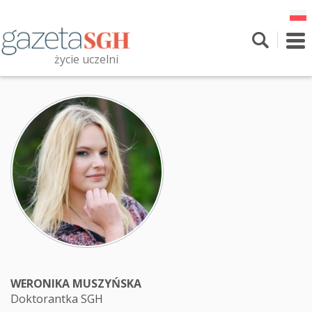
Przejdź
do
treści
To
nav
życie uczelni
Szukaj
Przeszukaj witrynę
WERONIKA MUSZYŃSKA
Doktorantka SGH