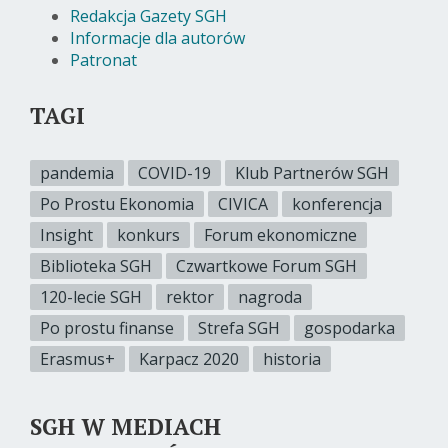
Redakcja Gazety SGH
Informacje dla autorów
Patronat
TAGI
pandemia
COVID-19
Klub Partnerów SGH
Po Prostu Ekonomia
CIVICA
konferencja
Insight
konkurs
Forum ekonomiczne
Biblioteka SGH
Czwartkowe Forum SGH
120-lecie SGH
rektor
nagroda
Po prostu finanse
Strefa SGH
gospodarka
Erasmus+
Karpacz 2020
historia
SGH W MEDIACH