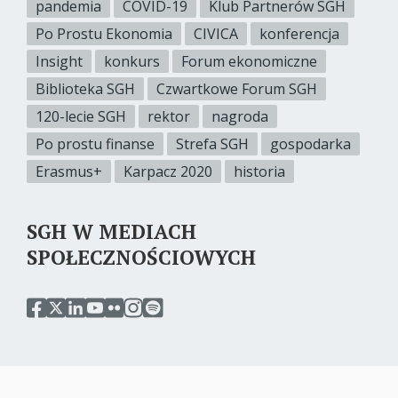
pandemia
COVID-19
Klub Partnerów SGH
Po Prostu Ekonomia
CIVICA
konferencja
Insight
konkurs
Forum ekonomiczne
Biblioteka SGH
Czwartkowe Forum SGH
120-lecie SGH
rektor
nagroda
Po prostu finanse
Strefa SGH
gospodarka
Erasmus+
Karpacz 2020
historia
SGH W MEDIACH
SPOŁECZNOŚCIOWYCH
przejdź
przejdź
przejdź
przejdź
przejdź
przejdź
przejdź
do
do
do
do
do
do
do
serwisu
serwisu
serwisu
serwisu
serwisu
serwisu
serwisu
facebook
twitter
linkedin
youtube
flickr
instagram
spotify
sgh
sgh
sgh
sgh
sgh
sgh
sgh