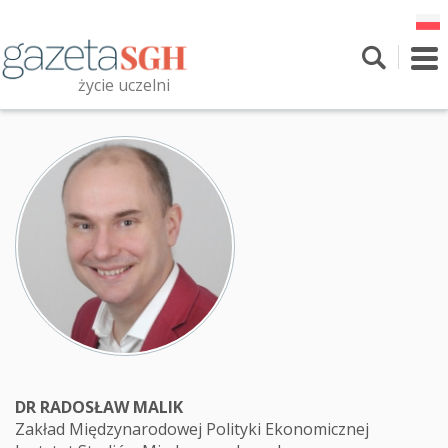
Przejdź
do
treści
To
nav
życie uczelni
Szukaj
Przeszukaj witrynę
DR RADOSŁAW MALIK
Zakład Międzynarodowej Polityki Ekonomicznej