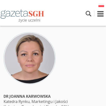
Przejdź
do
treści
To
nav
życie uczelni
Szukaj
Przeszukaj witrynę
DR JOANNA KARWOWSKA
Katedra Rynku, Marketingu i Jakości