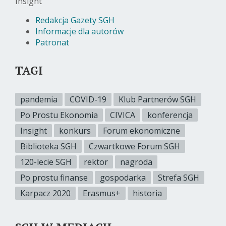
Insight
Redakcja Gazety SGH
Informacje dla autorów
Patronat
TAGI
pandemia
COVID-19
Klub Partnerów SGH
Po Prostu Ekonomia
CIVICA
konferencja
Insight
konkurs
Forum ekonomiczne
Biblioteka SGH
Czwartkowe Forum SGH
120-lecie SGH
rektor
nagroda
Po prostu finanse
gospodarka
Strefa SGH
Karpacz 2020
Erasmus+
historia