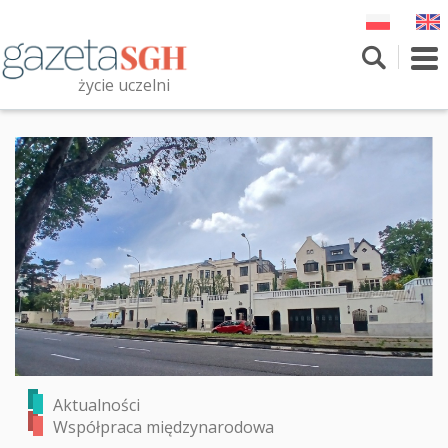
Przejdź
do
treści
To
nav
życie uczelni
Szukaj
Przeszukaj witrynę
Aktualności
Współpraca międzynarodowa