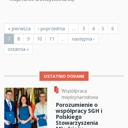
Stronicowanie
Pierwsza
« pierwsza
Poprzednia
‹ poprzednia
…
Page
3
Page
4
Page
5
Page
6
strona
strona
Bieżąca
7
Page
8
Page
9
Page
10
Page
11
…
Następna
następna ›
strona
strona
Ostatnia
ostatnia »
strona
OSTATNIO DODANE
Współpraca
międzynarodowa
Porozumienie o
współpracy SGH i
Polskiego
Stowarzyszenia