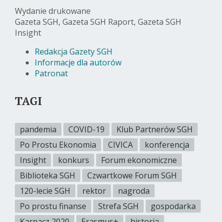
Wydanie drukowane
Gazeta SGH, Gazeta SGH Raport, Gazeta SGH
Insight
Redakcja Gazety SGH
Informacje dla autorów
Patronat
TAGI
pandemia
COVID-19
Klub Partnerów SGH
Po Prostu Ekonomia
CIVICA
konferencja
Insight
konkurs
Forum ekonomiczne
Biblioteka SGH
Czwartkowe Forum SGH
120-lecie SGH
rektor
nagroda
Po prostu finanse
Strefa SGH
gospodarka
Karpacz 2020
Erasmus+
historia