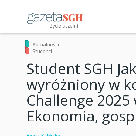
Przejdź
do
treści
życie uczelni
Przeszukaj witrynę
Aktualności
Studenci
Student SGH Ja
wyróżniony w k
Challenge 2025 
Ekonomia, gospo