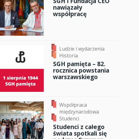
SGH i Fundacja CEO
ok
er
ail
nawiązały
anci
współpracę
dzynarodowa
oczeniem
Ludzie i wydarzenia
Historia
SGH pamięta – 82.
rocznica powstania
warszawskiego
Współpraca
międzynarodowa
Studenci
Studenci z całego
świata spotkali się