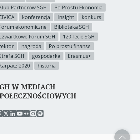
Klub Partnerów SGH
Po Prostu Ekonomia
CIVICA
konferencja
Insight
konkurs
Forum ekonomiczne
Biblioteka SGH
Czwartkowe Forum SGH
120-lecie SGH
rektor
nagroda
Po prostu finanse
Strefa SGH
gospodarka
Erasmus+
Karpacz 2020
historia
SGH W MEDIACH
SPOŁECZNOŚCIOWYCH
rzejdź
przejdź
przejdź
przejdź
przejdź
przejdź
przejdź
o
do
do
do
do
do
do
erwisu
serwisu
serwisu
serwisu
serwisu
serwisu
serwisu
acebook
twitter
linkedin
youtube
flickr
instagram
spotify