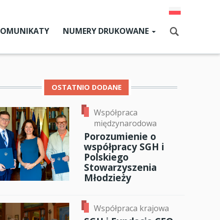
KOMUNIKATY
NUMERY DRUKOWANE
Aktualny numer
Szukaj
Numery archiwalne
OSTATNIO DODANE
Współpraca
dz SGH
międzynarodowa
cji
Porozumienie o
współpracy SGH i
zne
Polskiego
Stowarzyszenia
um SGH
Młodzieży
mia
Współpraca krajowa
ia