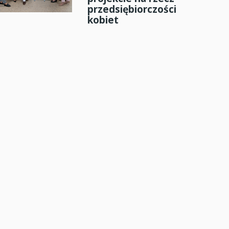
przedsiębiorczości
kobiet