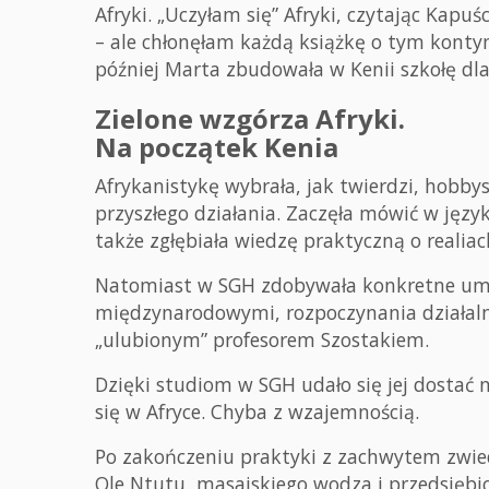
Afryki. „Uczyłam się” Afryki, czytając Kap
– ale chłonęłam każdą książkę o tym kontyn
później Marta zbudowała w Kenii szkołę dla
Zielone wzgórza Afryki.
Na początek Kenia
Afrykanistykę wybrała, jak twierdzi, hobby
przyszłego działania. Zaczęła mówić w języku
także zgłębiała wiedzę praktyczną o realiach
Natomiast w SGH zdobywała konkretne umie
międzynarodowymi, rozpoczynania działaln
„ulubionym” profesorem Szostakiem.
Dzięki studiom w SGH udało się jej dostać
się w Afryce. Chyba z wzajemnością.
Po zakończeniu praktyki z zachwytem zwied
Ole Ntutu, masajskiego wodza i przedsiębi