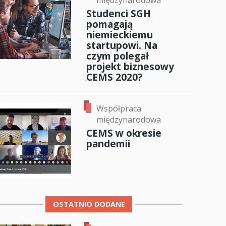
międzynarodowa
Studenci SGH
anci
pomagają
niemieckiemu
startupowi. Na
czym polegał
dzynarodowa
projekt biznesowy
CEMS 2020?
oczeniem
Współpraca
międzynarodowa
CEMS w okresie
pandemii
OSTATNIO DODANE