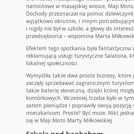
namiotowe w masajskiej wiosce, Maji Mot
Dochody przeznaczał na pomoc dziewczyn
wyjątkowo okrutnie, i innym potrzebującym 
i nigdy nie był w szkole, a głowy do inter
przedsiębiorca – wspomina Marta Miłkowsk
Efektem tego spotkania była fantastyczna 
reklamującą usługi turystyczne Salatona, 
lokalnej społeczności.
Wymyśliła także dwa proste biznesy, któr
zaczęły sprzedawać zagranicznym turystom 
także baterię słoneczną, dzięki której mo
komórkowych. Wcześniej trzeba było w tym c
zatem pieniądze i poprawiły swoją pozycję 
mieszkańcom. Proste? Być może. Nikt jedna
się w Maji Moto Marty Miłkowskiej.
Szkoła pod baobabem