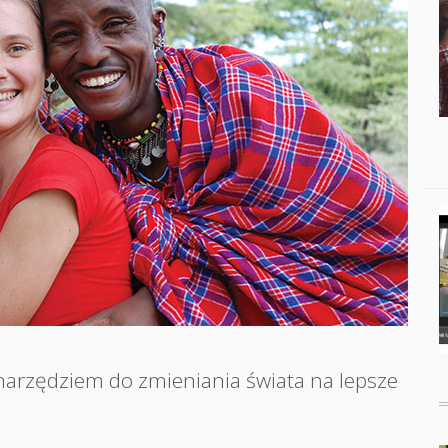
Studenci i doktor
Absolwenci
Współpraca mię
Współpraca z ot
Sport
Historia
Wspomnienia
narzędziem do zmieniania świata na lepsze