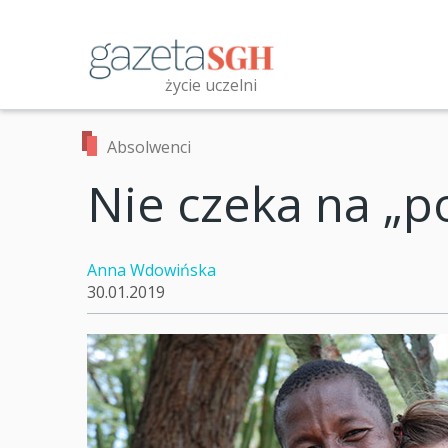
Przejdź
do
treści
życie uczelni
Przeszukaj witrynę
Absolwenci
Nie czeka na „p
Anna Wdowińska
30.01.2019