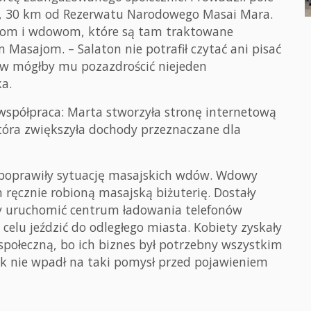
o, 30 km od Rezerwatu Narodowego Masai Mara.
kom i wdowom, które są tam traktowane
Masajom. – Salaton nie potrafił czytać ani pisać
esów mógłby mu pozazdrościć niejeden
a.
współpraca: Marta stworzyła stronę internetową
która zwiększyła dochody przeznaczane dla
e poprawiły sytuację masajskich wdów. Wdowy
ręcznie robioną masajską biżuterię. Dostały
gły uruchomić centrum ładowania telefonów
elu jeździć do odległego miasta. Kobiety zyskały
społeczną, bo ich biznes był potrzebny wszystkim
k nie wpadł na taki pomysł przed pojawieniem