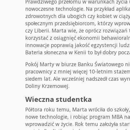
Prawdziwego przełomu w warunkach życia u
nowoczesne technologie. Na przykład aplik
zdrowotnych dla ubogich czy kobiet w ciąż
społecznym przedsiębiorcom, którzy wprowad
czy Liberii. Marta wie, że oprócz rozwiązań
korzystać z osiągnięć ekonomii behawioralne
innowacje poprawią jakość egzystencji ludzi,
Bateria słoneczna w Kenii to był dobry pocz
Pokój Marty w biurze Banku Światowego nie
pracownicy z mniej więcej 10-letnim stażem. 
siedem lat. Ale wcześniej nadszedł czas wy
Doliny Krzemowej.
Wieczna studentka
Półtora roku temu, Marta wróciła do szkoły,
nowe technologie, i robiąc program MBA na
wprowadzić w życie. Rok temu założyła star