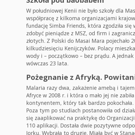
W południowej Kenii nie było szkoły dla Ma
współpracę z kilkoma organizacjami krajow
fundację Simba Friends, która zgodziła się 
zdobyć pieniądze z MSZ, od firm i zagranic
złotych. Z Polski do Masai Mara pojechało 
kilkudziesięciu Kenijczyków. Polacy mieszka
wody i – początkowo – bez prądu. A jednak
wówczas 23 lata.
Pożegnanie z Afryką. Powitan
Malaria razy dwa, zakażenie amebą i tajemn
Afryce w 2008 r. i która o mało jej nie zabi
kontynentem, który tak bardzo pokochała. N
Poza tym po studiach postanowiła od działa
się zaaplikować na praktykę do Organizacji
110 aplikacji. Dostała dwie pozytywne odp
Jorku. Wybrała to drugie. Miała być w Stana