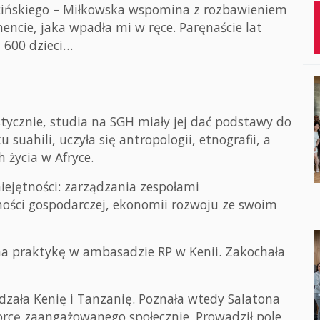
uścińskiego – Miłkowska wspomina z rozbawieniem
encie, jaka wpadła mi w ręce. Paręnaście lat
 600 dzieci…
stycznie, studia na SGH miały jej dać podstawy do
 suahili, uczyła się antropologii, etnografii, a
 życia w Afryce.
jętności: zarządzania zespołami
ości gospodarczej, ekonomii rozwoju ze swoim
 na praktykę w ambasadzie RP w Kenii. Zakochała
zała Kenię i Tanzanię. Poznała wtedy Salatona
orcę zaangażowanego społecznie. Prowadził pole