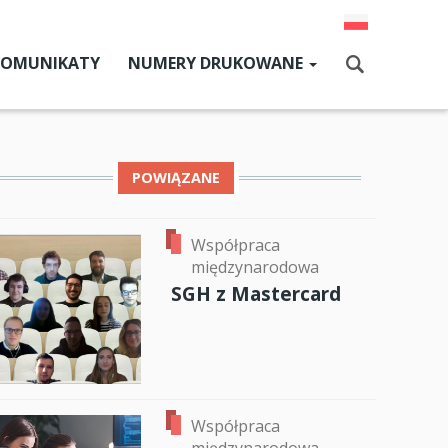
KOMUNIKATY
NUMERY DRUKOWANE
Aktualny numer
Szukaj
Numery archiwalne
POWIĄZANE
dz SGH
Współpraca
międzynarodowa
ok
er
ail
cji
SGH z Mastercard
zne
um SGH
mia
Współpraca
ia