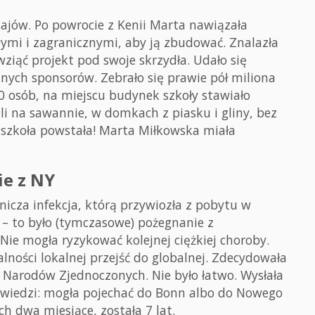
sajów. Po powrocie z Kenii Marta nawiązała
ymi i zagranicznymi, aby ją zbudować. Znalazła
wziąć projekt pod swoje skrzydła. Udało się
znych sponsorów. Zebrało się prawie pół miliona
20 osób, na miejscu budynek szkoły stawiało
li na sawannie, w domkach z piasku i gliny, bez
 szkoła powstała! Marta Miłkowska miała
ie z NY
icza infekcja, którą przywiozła z pobytu w
ła – to było (tymczasowe) pożegnanie z
ie mogła ryzykować kolejnej ciężkiej choroby.
lności lokalnej przejść do globalnej. Zdecydowała
 Narodów Zjednoczonych. Nie było łatwo. Wysłała
owiedzi: mogła pojechać do Bonn albo do Nowego
ch dwa miesiące, została 7 lat.