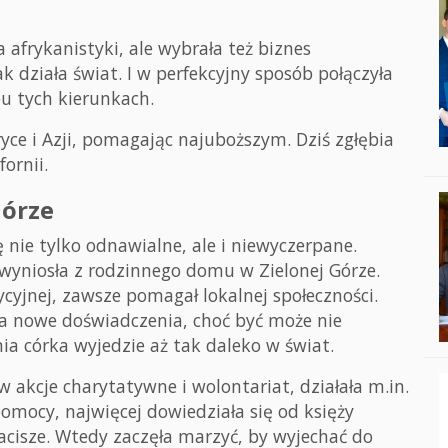
 afrykanistyki, ale wybrała też biznes
 działa świat. I w perfekcyjny sposób połączyła
u tych kierunkach.
e i Azji, pomagając najuboższym. Dziś zgłębia
ornii.
Górze
ę nie tylko odnawialne, ale i niewyczerpane.
 wyniosła z rodzinnego domu w Zielonej Górze.
dycyjnej, zawsze pomagał lokalnej społeczności.
rała nowe doświadczenia, choć być może nie
ia córka wyjedzie aż tak daleko w świat.
 akcje charytatywne i wolontariat, działała m.in.
pomocy, najwięcej dowiedziała się od księży
Zacisze. Wtedy zaczęła marzyć, by wyjechać do