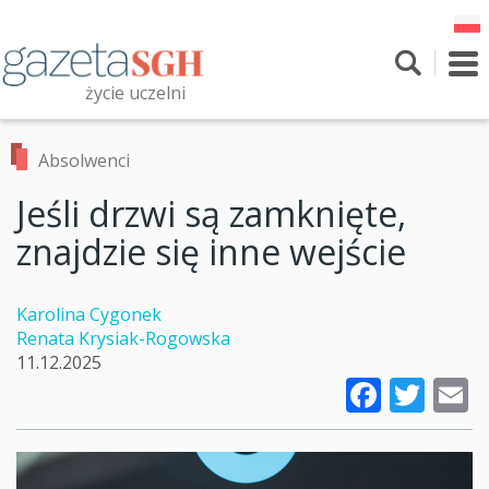
Przejdź
do
treści
To
nav
życie uczelni
Szukaj
Przeszukaj witrynę
Absolwenci
Jeśli drzwi są zamknięte,
znajdzie się inne wejście
Karolina Cygonek
Renata Krysiak-Rogowska
11.12.2025
Faceb
Twi
E