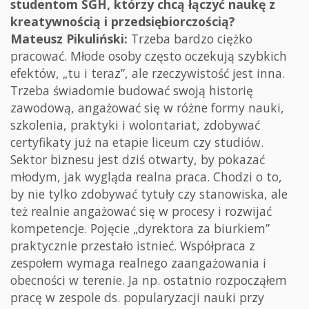
studentom SGH, którzy chcą łączyć naukę z
kreatywnością i przedsiębiorczością?
Mateusz Pikuliński:
Trzeba bardzo ciężko
pracować. Młode osoby często oczekują szybkich
efektów, „tu i teraz”, ale rzeczywistość jest inna.
Trzeba świadomie budować swoją historię
zawodową, angażować się w różne formy nauki,
szkolenia, praktyki i wolontariat, zdobywać
certyfikaty już na etapie liceum czy studiów.
Sektor biznesu jest dziś otwarty, by pokazać
młodym, jak wygląda realna praca. Chodzi o to,
by nie tylko zdobywać tytuły czy stanowiska, ale
też realnie angażować się w procesy i rozwijać
kompetencje. Pojęcie „dyrektora za biurkiem”
praktycznie przestało istnieć. Współpraca z
zespołem wymaga realnego zaangażowania i
obecności w terenie. Ja np. ostatnio rozpocząłem
pracę w zespole ds. popularyzacji nauki przy