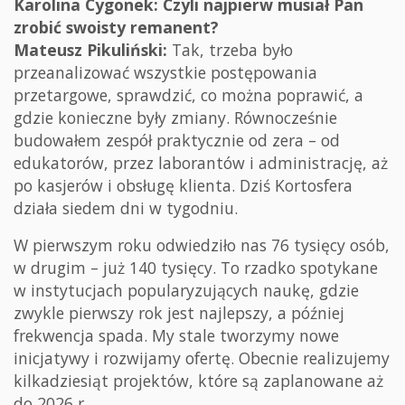
Karolina Cygonek: Czyli najpierw musiał Pan
zrobić swoisty remanent?
Mateusz Pikuliński:
Tak, trzeba było
przeanalizować wszystkie postępowania
przetargowe, sprawdzić, co można poprawić, a
gdzie konieczne były zmiany. Równocześnie
budowałem zespół praktycznie od zera – od
edukatorów, przez laborantów i administrację, aż
po kasjerów i obsługę klienta. Dziś Kortosfera
działa siedem dni w tygodniu.
W pierwszym roku odwiedziło nas 76 tysięcy osób,
w drugim – już 140 tysięcy. To rzadko spotykane
w instytucjach popularyzujących naukę, gdzie
zwykle pierwszy rok jest najlepszy, a później
frekwencja spada. My stale tworzymy nowe
inicjatywy i rozwijamy ofertę. Obecnie realizujemy
kilkadziesiąt projektów, które są zaplanowane aż
do 2026 r.