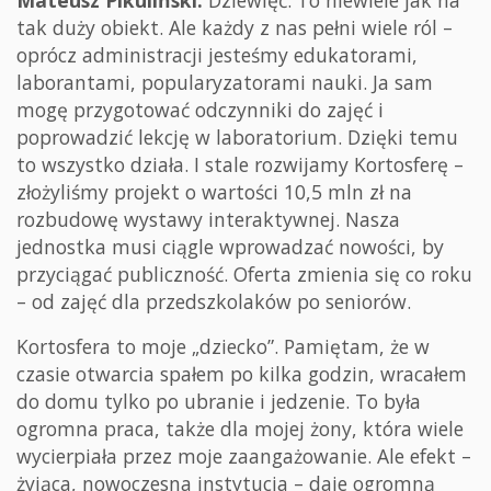
Mateusz Pikuliński:
Dziewięć. To niewiele jak na
tak duży obiekt. Ale każdy z nas pełni wiele ról –
oprócz administracji jesteśmy edukatorami,
laborantami, popularyzatorami nauki. Ja sam
mogę przygotować odczynniki do zajęć i
poprowadzić lekcję w laboratorium. Dzięki temu
to wszystko działa. I stale rozwijamy Kortosferę –
złożyliśmy projekt o wartości 10,5 mln zł na
rozbudowę wystawy interaktywnej. Nasza
jednostka musi ciągle wprowadzać nowości, by
przyciągać publiczność. Oferta zmienia się co roku
– od zajęć dla przedszkolaków po seniorów.
Kortosfera to moje „dziecko”. Pamiętam, że w
czasie otwarcia spałem po kilka godzin, wracałem
do domu tylko po ubranie i jedzenie. To była
ogromna praca, także dla mojej żony, która wiele
wycierpiała przez moje zaangażowanie. Ale efekt –
żyjąca, nowoczesna instytucja – daje ogromną