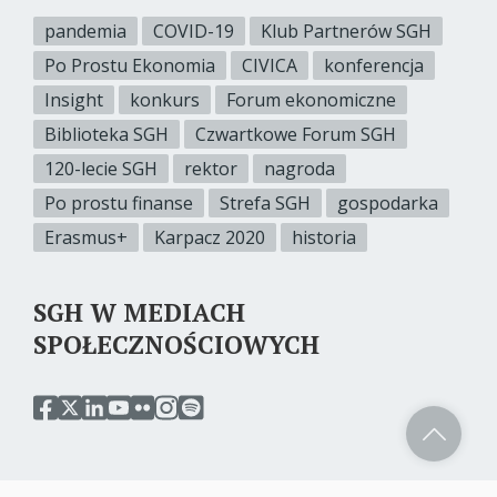
pandemia
COVID-19
Klub Partnerów SGH
Po Prostu Ekonomia
CIVICA
konferencja
Insight
konkurs
Forum ekonomiczne
Biblioteka SGH
Czwartkowe Forum SGH
120-lecie SGH
rektor
nagroda
Po prostu finanse
Strefa SGH
gospodarka
Erasmus+
Karpacz 2020
historia
SGH W MEDIACH
SPOŁECZNOŚCIOWYCH
przejdź
przejdź
przejdź
przejdź
przejdź
przejdź
przejdź
do
do
do
do
do
do
do
serwisu
serwisu
serwisu
serwisu
serwisu
serwisu
serwisu
facebook
twitter
linkedin
youtube
flickr
instagram
spotify