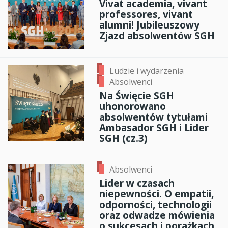
Vivat academia, vivant
professores, vivant
alumni! Jubileuszowy
Zjazd absolwentów SGH
Ludzie i wydarzenia
Absolwenci
Na Święcie SGH
uhonorowano
absolwentów tytułami
Ambasador SGH i Lider
SGH (cz.3)
Absolwenci
Lider w czasach
niepewności. O empatii,
odporności, technologii
oraz odwadze mówienia
o sukcesach i porażkach