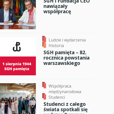
SGH i Fundacja CEO
nawiązały
anci
współpracę
ok
er
ail
dzynarodowa
oczeniem
Ludzie i wydarzenia
Historia
SGH pamięta – 82.
rocznica powstania
warszawskiego
Współpraca
międzynarodowa
Studenci
Studenci z całego
świata spotkali się