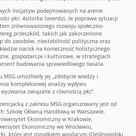
wych inicjatyw podejmowanych na arenie
i płci. Autorka twierdzi, że poprawa sytuacji
ntem zrównoważonego rozwoju społeczno-
zereg przeszkód, takich jak zakorzenione
p do zasobów, niestabilność polityczna oraz
ładzie nacisk na konieczność holistycznego
zne, gospodarcze i kulturowe, w strategiach
ndament budowania sprawiedliwego świata.
 MSG umożliwiły jej „zdobycie wiedzy i
enia kompleksowej analizy wpływu
wyzwania związane z równością płci”.
icencjacką z zakresu MSG organizowany jest od
ch: Szkołę Główną Handlową w Warszawie,
niwersytet Ekonomiczny w Krakowie,
wersytet Ekonomiczny we Wrocławiu,
ki, który jest ośrodkiem wiodącym (Ogólnopolski