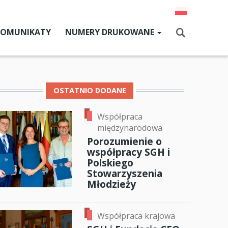
KOMUNIKATY
NUMERY DRUKOWANE
Aktualny numer
Szukaj
Numery archiwalne
OSTATNIO DODANE
Współpraca
dz SGH
międzynarodowa
cji
Porozumienie o
współpracy SGH i
zne
Polskiego
Stowarzyszenia
um SGH
Młodzieży
mia
Współpraca krajowa
ia