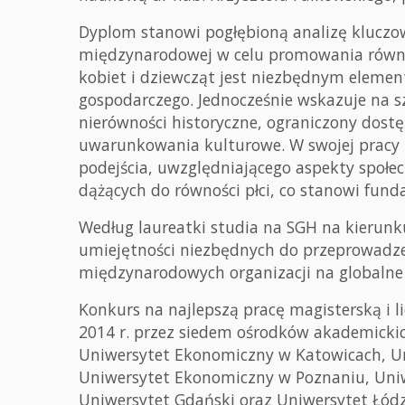
Dyplom stanowi pogłębioną analizę kluczo
międzynarodowej w celu promowania równośc
kobiet i dziewcząt jest niezbędnym eleme
gospodarczego. Jednocześnie wskazuje na s
nierówności historyczne, ograniczony dostę
uwarunkowania kulturowe. W swojej pracy k
podejścia, uwzględniającego aspekty społec
dążących do równości płci, co stanowi fu
Według laureatki studia na SGH na kierunku
umiejętności niezbędnych do przeprowadz
międzynarodowych organizacji na globalne 
Konkurs na najlepszą pracę magisterską i l
2014 r. przez siedem ośrodków akademicki
Uniwersytet Ekonomiczny w Katowicach, U
Uniwersytet Ekonomiczny w Poznaniu, Uni
Uniwersytet Gdański oraz Uniwersytet Łódz