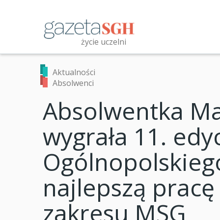
Przejdź
do
treści
życie uczelni
Przeszukaj witrynę
Aktualności
Absolwenci
Absolwentka Ma
wygrała 11. edy
Ogólnopolskieg
najlepszą prac
zakresu MSG