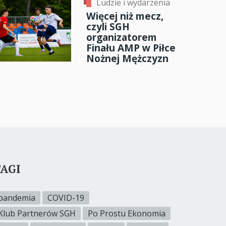
Ludzie i wydarzenia
Więcej niż mecz,
czyli SGH
organizatorem
Finału AMP w Piłce
Nożnej Mężczyzn
AGI
pandemia
COVID-19
Klub Partnerów SGH
Po Prostu Ekonomia