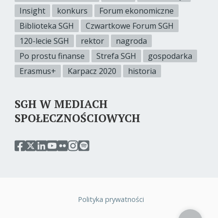
Insight
konkurs
Forum ekonomiczne
Biblioteka SGH
Czwartkowe Forum SGH
120-lecie SGH
rektor
nagroda
Po prostu finanse
Strefa SGH
gospodarka
Erasmus+
Karpacz 2020
historia
SGH W MEDIACH
SPOŁECZNOŚCIOWYCH
przejdź
przejdź
przejdź
przejdź
przejdź
przejdź
przejdź
do
do
do
do
do
do
do
serwisu
serwisu
serwisu
serwisu
serwisu
serwisu
serwisu
facebook
twitter
linkedin
youtube
flickr
instagram
spotify
sgh
sgh
sgh
sgh
sgh
sgh
sgh
Polityka prywatności
Stopka