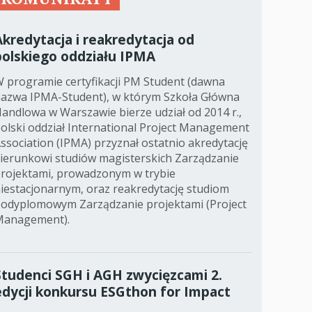
Akredytacja i reakredytacja od
polskiego oddziału IPMA
 programie certyfikacji PM Student (dawna
azwa IPMA-Student), w którym Szkoła Główna
andlowa w Warszawie bierze udział od 2014 r.,
olski oddział International Project Management
ssociation (IPMA) przyznał ostatnio akredytację
ierunkowi studiów magisterskich Zarządzanie
rojektami, prowadzonym w trybie
iestacjonarnym, oraz reakredytację studiom
odyplomowym Zarządzanie projektami (Project
Management).
Studenci SGH i AGH zwycięzcami 2.
edycji konkursu ESGthon for Impact