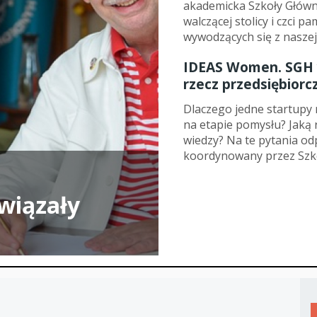
akademicka Szkoły Główn
walczącej stolicy i czci 
Studenci i doktor
wywodzących się z naszej 
Absolwenci
IDEAS Women. SGH 
Współpraca mię
rzecz przedsiębiorc
Współpraca z ot
Dlaczego jedne startupy r
na etapie pomysłu? Jaką 
Sport
wiedzy? Na te pytania 
koordynowany przez Szk
Historia
Wspomnienia
wiązały