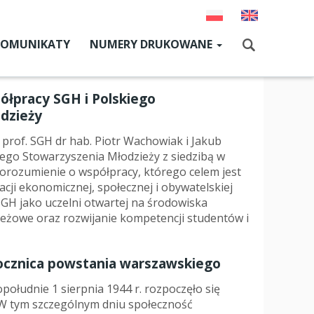
KOMUNIKATY
NUMERY DRUKOWANE
Aktualny numer
ółpracy SGH i Polskiego
Szukaj
Numery archiwalne
dzieży
 i prof. SGH dr hab. Piotr Wachowiak i Jakub
iego Stowarzyszenia Młodzieży z siedzibą w
dz SGH
orozumienie o współpracy, którego celem jest
cji ekonomicznej, społecznej i obywatelskiej
cji
GH jako uczelni otwartej na środowiska
eżowe oraz rozwijanie kompetencji studentów i
zne
um SGH
rocznica powstania warszawskiego
mia
południe 1 sierpnia 1944 r. rozpoczęło się
W tym szczególnym dniu społeczność
ia