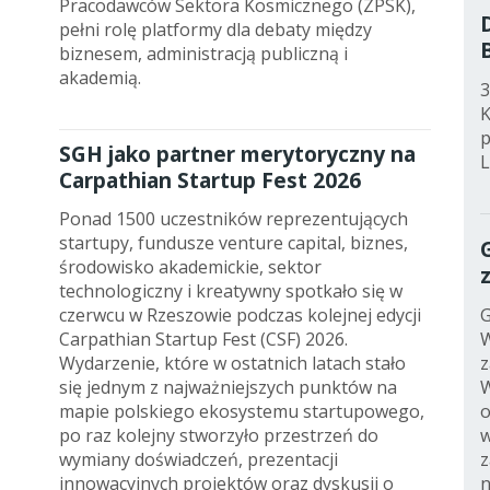
Pracodawców Sektora Kosmicznego (ZPSK),
pełni rolę platformy dla debaty między
biznesem, administracją publiczną i
akademią.
3
K
p
SGH jako partner merytoryczny na
L
Carpathian Startup Fest 2026
Ponad 1500 uczestników reprezentujących
startupy, fundusze venture capital, biznes,
środowisko akademickie, sektor
technologiczny i kreatywny spotkało się w
G
czerwcu w Rzeszowie podczas kolejnej edycji
W
Carpathian Startup Fest (CSF) 2026.
z
Wydarzenie, które w ostatnich latach stało
W
się jednym z najważniejszych punktów na
o
mapie polskiego ekosystemu startupowego,
w
po raz kolejny stworzyło przestrzeń do
z
wymiany doświadczeń, prezentacji
n
innowacyjnych projektów oraz dyskusji o