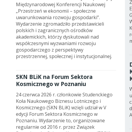
Z
Międzynarodowej Konferencji Naukowej
E
„Przestrzeń w ekonomii – społeczne
G
uwarunkowania rozwoju gospodarki”.
W
Wydarzenie zgromadziło przedstawicieli
K
polskich i zagranicznych ośrodków
r
akademickich, którzy dyskutowali nad
współczesnymi wyzwaniami rozwoju
gospodarczego z perspektywy
przestrzennej, społecznej i instytucjonalnej.
SKN BLiK na Forum Sektora
Kosmicznego w Poznaniu
W
24 czerwca 2026 r. członkowie Studenckiego
u
Koła Naukowego Biznesu Lotniczego i
c
Kosmicznego (SKN BLiK) wzięli udział w V
d
edycji Forum Sektora Kosmicznego w
A
Poznaniu. Wydarzenie to, organizowane
regularnie od 2016 r. przez Związek