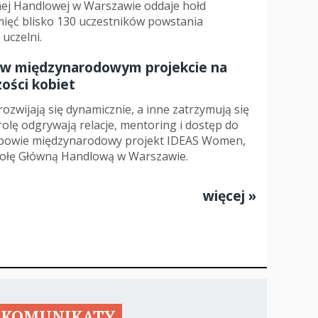
ej Handlowej w Warszawie oddaje hołd
pamięć blisko 130 uczestników powstania
anci
uczelni.
w międzynarodowym projekcie na
dzynarodowa
zości kobiet
oczeniem
ozwijają się dynamicznie, a inne zatrzymują się
rolę odgrywają relacje, mentoring i dostęp do
odpowie międzynarodowy projekt IDEAS Women,
ołę Główną Handlową w Warszawie.
więcej »
KOMUNIKATY