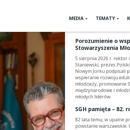
MEDIA
TEMATY
Main
menu
SGcHat
Aktualności
Porozumienie o wsp
SGH dla Ukrainy
Stowarzyszenia Mło
Nauka w SGH
5 sierpnia 2026 r. rektor
Staniewski, prezes Polsk
Z gabinetów wła
Nowym Jorku podpisali p
wspieranie rozwoju eduka
Relacje z konferen
młodzieży, promowanie S
międzynarodowe i młodzi
Forum Ekonomic
młodych liderów.
Czwartkowe For
SGH pamięta – 82. 
Po prostu ekono
82 lata temu, w upalne po
powstanie warszawskie. 
Ludzie i wydarzen