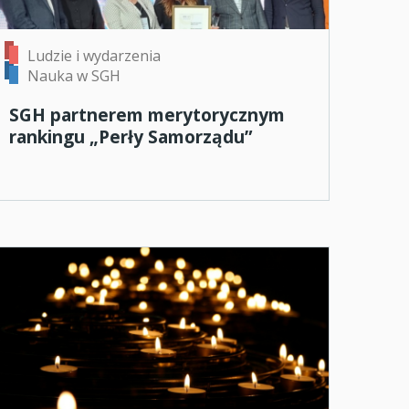
Ludzie i wydarzenia
Nauka w SGH
SGH partnerem merytorycznym
rankingu „Perły Samorządu”