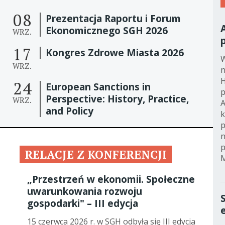
08
Prezentacja Raportu i Forum
Ekonomicznego SGH 2026
WRZ.
17
Kongres Zdrowe Miasta 2026
W
WRZ.
n
H
24
European Sanctions in
p
Perspective: History, Practice,
WRZ.
A
and Policy
k
p
n
p
RELACJE Z KONFERENCJI
„Przestrzeń w ekonomii. Społeczne
uwarunkowania rozwoju
gospodarki" – III edycja
15 czerwca 2026 r. w SGH odbyła się III edycja