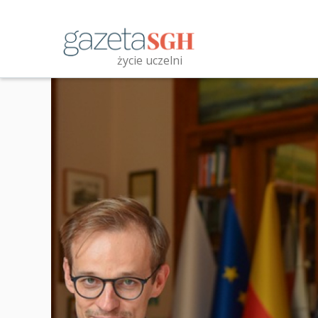
Przejdź
do
treści
życie uczelni
Przeszukaj witrynę